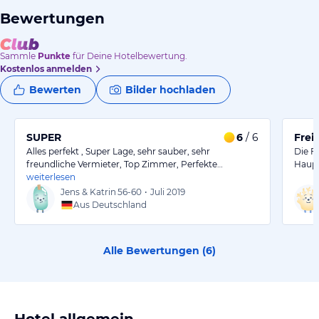
Bewertungen
Sammle
Punkte
für Deine Hotelbewertung.
Kostenlos anmelden
Bewerten
Bilder hochladen
SUPER
6
/ 6
Frei
Alles perfekt , Super Lage, sehr sauber, sehr
Die F
freundliche Vermieter, Top Zimmer, Perfekte…
Haupt
weiterlesen
Jens & Katrin
56-60
•
Juli 2019
Aus Deutschland
Alle Bewertungen (
6
)
Hotel allgemein