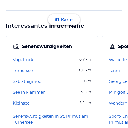
Karte
Interessantes in der Nähe
Sehenswürdigkeiten
Spor
Vogelpark
0,7
km
Walderleb
Turnersee
0,8
km
Tennis
Sablatnigmoor
1,9
km
Georgibe
See in Flammen
3,1
km
Minigolf
Kleinsee
3,2
km
Wandern K
Sehenswürdigkeiten in St. Primus am
Sport- un
Turnersee
Primus a