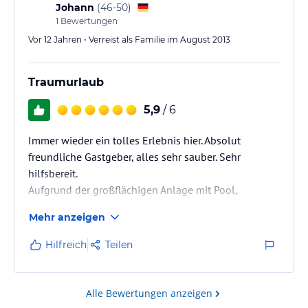
Spielen für die Kinder ein. Paddletennis umbedingt
Johann
(
46-50
)
mal ausprobieren. Ist im Aufenthalt inkludiert.
1
Bewertungen
Swimmingpool…
Vor 12 Jahren • Verreist als Familie im August 2013
Traumurlaub
5,9
/ 6
Immer wieder ein tolles Erlebnis hier. Absolut
freundliche Gastgeber, alles sehr sauber. Sehr
hilfsbereit.
Aufgrund der großflächigen Anlage mit Pool,
Paddletennis Tischtennis, Spielzimmer, Schaukel ect.
Mehr anzeigen
besonders für Familien sehr gut geeignet. Ruhig
gelegen, trotzdem ist man schnell am Klopeiner See.
Hilfreich
Teilen
Alle Bewertungen anzeigen