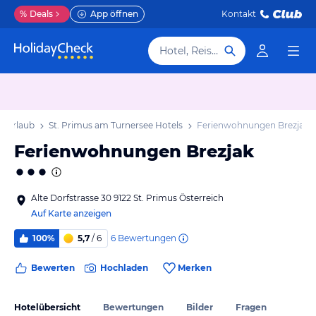
%
Deals
App öffnen
Kontakt
Hotel, Reiseziel
e Urlaub
St. Primus am Turnersee Hotels
Ferienwohnungen Brezjak
Ferienwohnungen Brezjak
Alte Dorfstrasse 30 9122 St. Primus Österreich
Auf Karte anzeigen
6
Bewertungen
100%
5,7
/ 6
Bewerten
Hochladen
Merken
Hotelübersicht
Bewertungen
Bilder
Fragen