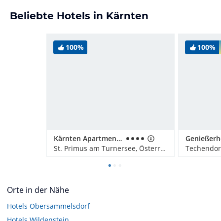
Beliebte Hotels in Kärnten
100%
100%
Kärnten Apartment Turnersee
St. Primus am Turnersee, Österreich
Techendorf
Orte in der Nähe
Hotels
Obersammelsdorf
Hotels
Wildenstein