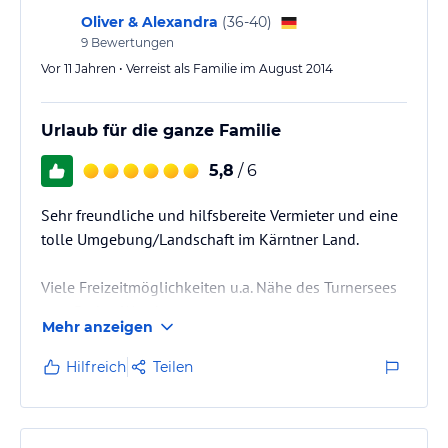
Oliver & Alexandra
(
36-40
)
9
Bewertungen
Vor 11 Jahren • Verreist als Familie im August 2014
Urlaub für die ganze Familie
5,8
/ 6
Sehr freundliche und hilfsbereite Vermieter und eine
tolle Umgebung/Landschaft im Kärntner Land.
Viele Freizeitmöglichkeiten u.a. Nähe des Turnersees
zum Baden,Wandern etc.
Mehr anzeigen
Der Klopeinersee ist in Kürze erreichbar und auch
Sehenswert ist der Vogelpark im Ort. Sehr schnell zu
Hilfreich
Teilen
Fuss erreichbar. Kleine Einkaufsmöglichkeit im Ort
oder mehr am Klopeinersee.
Ein großer Garten läd zum Verweilen und zum