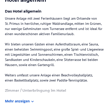
Das Hotel allgemein
Unsere Anlage mit zwei Ferienhäusern liegt am Ortsende von
St. Primus in herrlicher, ruhiger Waldrandlage, mitten im Grünen,
nur wenige Gehminuten vom Turnersee entfernt und ist ideal für
einen wunderschönen aktiven Familienurlaub.
Wir bieten unseren Gästen einen Aufenthaltsraum, eine Sauna,
einen beheizten Swimmingpool, eine große Spiel- und Liegewiese
mit Liegestühlen und Sonnenschirmen, einen Tischtennistisch,
Sandkasten und Kinderschaukeln, eine Sitzterrasse bei beiden
Häusern, sowie einen Gartengrill.
Weiters umfasst unsere Anlage einen Beachvolleyballplatz,
einen Baskettballplatz, sowie zwei Paddle-Tennisplätze.
Zimmer / Unterbringung im Hotel
Unsere Appartements sind komplett für 2-7 Personen ausgestattet,
Mehr anzeigen
inklusive Bett- und Tischwäsche, Hand- und Geschirrtücher. Mit
einem oder zwei Schlafzimmer, einer Wohnküche mit weiteren