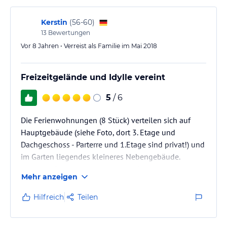
Kerstin
(
56-60
)
13
Bewertungen
Vor 8 Jahren • Verreist als Familie im Mai 2018
Freizeitgelände und Idylle vereint
5
/ 6
Die Ferienwohnungen (8 Stück) verteilen sich auf
Hauptgebäude (siehe Foto, dort 3. Etage und
Dachgeschoss - Parterre und 1.Etage sind privat!) und
im Garten liegendes kleineres Nebengebäude.
Achtung: Räume im Nebengebäude sind etwas
Mehr anzeigen
feucht und dunkel, die dortigen Erdgeschoss-
Terrassen sind Sitzplätze vor dem Haus, die man
Hilfreich
Teilen
nicht direkt aus den Wohnungen erreichen kann.