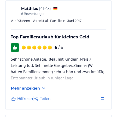
Die Vermieter sind ausgesprochen nett und herzlich,
ohne aufdringlich zu sein, alles ist super sauber und
Matthias
(
41-45
)
gepflegt. Viele Freizeitmöglichkeiten…
6
Bewertungen
Vor 9 Jahren • Verreist als Familie im Juni 2017
Top Familienurlaub für kleines Geld
6
/ 6
Sehr schöne Anlage. Ideal mit Kindern. Preis /
Leistung toll. Sehr nette Gastgeber. Zimmer (Wir
hatten Familienzimmer) sehr schön und zweckmäßig.
Entspannter Urlaub in ruhiger Lage.
Mehr anzeigen
Hilfreich
Teilen