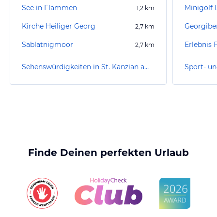
See in Flammen
Minigolf
1,2
km
Kirche Heiliger Georg
Georgibe
2,7
km
Sablatnigmoor
Erlebnis 
2,7
km
Sehenswürdigkeiten in St. Kanzian am Klopeiner See
Finde Deinen perfekten Urlaub