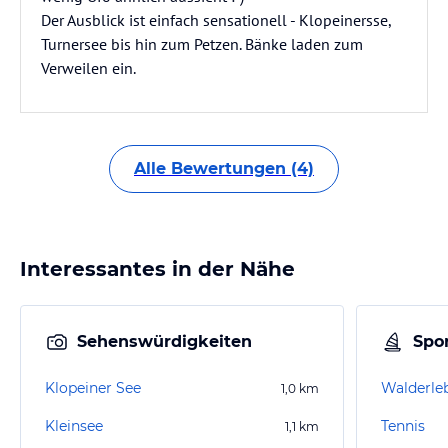
Der Ausblick ist einfach sensationell - Klopeinersse,
Turnersee bis hin zum Petzen. Bänke laden zum
Verweilen ein.
Alle Bewertungen (4)
Interessantes in der Nähe
Sehenswürdigkeiten
Spor
Klopeiner See
Walderleb
1,0
km
Kleinsee
Tennis
1,1
km