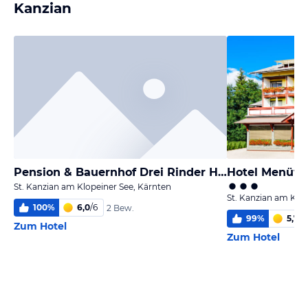
Kanzian
Pension & Bauernhof Drei Rinder Hof
Hotel Menüwi
St. Kanzian am Klopeiner See, Kärnten
St. Kanzian am Klop
100
%
6,0
/
6
2 Bew.
99
%
5,7
/
6
Zum Hotel
Zum Hotel