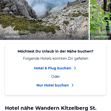
Bild melden
Bild m
von Patric
von Patric
Möchtest Du Urlaub in der Nähe buchen?
Folgende Hotels könnten Dir gefallen
Hotel & Flug buchen
Oder
Nur Hotel buchen
Hotel nähe Wandern Kitzelberg St.