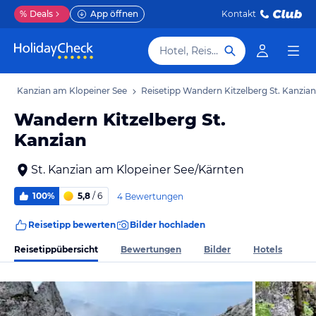
%
Deals
App öffnen
Kontakt
Hotel, Reiseziel
s St. Kanzian am Klopeiner See
Reisetipp Wandern Kitzelberg St. Kanzian
Wandern Kitzelberg St.
Kanzian
St. Kanzian am Klopeiner See/Kärnten
100%
5,8
/ 6
4 Bewertungen
Reisetipp bewerten
Bilder hochladen
Reisetippübersicht
Bewertungen
Bilder
Hotels