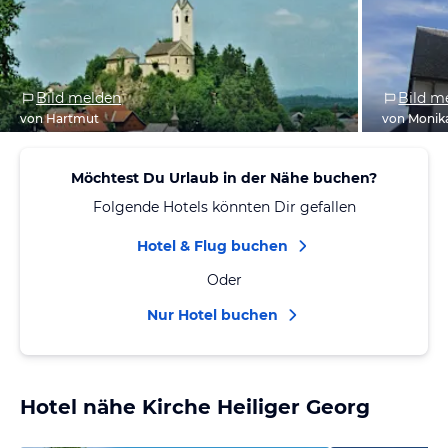
Bild melden
Bild m
von Hartmut
von Monik
Möchtest Du Urlaub in der Nähe buchen?
Folgende Hotels könnten Dir gefallen
Hotel & Flug buchen
Oder
Nur Hotel buchen
Hotel nähe Kirche Heiliger Georg