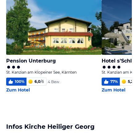
Pension Unterburg
Hotel s'Schlö
St. Kanzian am Klopeiner See, Kärnten
St. Kanzian am Klop
100
%
6,0
/
6
77
%
5,2
/
6
4 Bew.
Zum Hotel
Zum Hotel
Infos Kirche Heiliger Georg