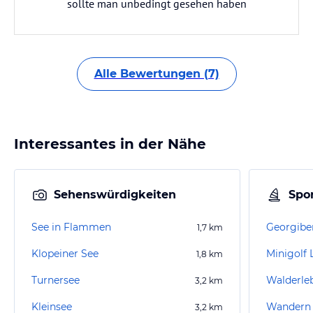
sollte man unbedingt gesehen haben
Alle Bewertungen (7)
Interessantes in der Nähe
Sehenswürdigkeiten
Spor
See in Flammen
Georgibe
1,7
km
Klopeiner See
Minigolf
1,8
km
Turnersee
Walderleb
3,2
km
Kleinsee
Wandern K
3,2
km