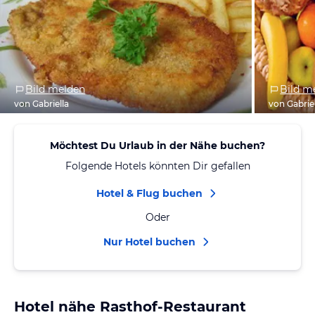
Bild melden
Bild m
von Gabriella
von Gabrie
Möchtest Du Urlaub in der Nähe buchen?
Folgende Hotels könnten Dir gefallen
Hotel & Flug buchen
Oder
Nur Hotel buchen
Hotel nähe Rasthof-Restaurant