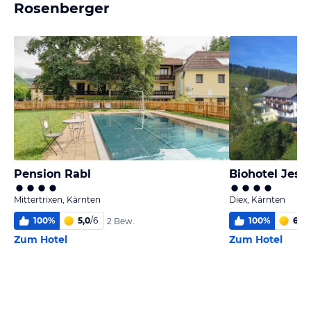
Rosenberger
Pension Rabl
Biohotel Jesc
Mittertrixen, Kärnten
Diex, Kärnten
100
%
5,0
/
6
100
%
6,0
/
2 Bew.
Zum Hotel
Zum Hotel