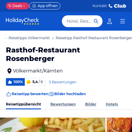
%
Deals
App öffnen
Kontakt
Hotel, Reiseziel
ub
Reisetipps Völkermarkt
Reisetipp Rasthof-Restaurant Rosenberger
Rasthof-Restaurant
Rosenberger
Völkermarkt/Kärnten
100%
5,4
/ 6
5 Bewertungen
Reisetipp bewerten
Bilder hochladen
Reisetippübersicht
Bewertungen
Bilder
Hotels