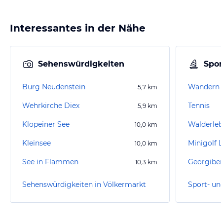
Interessantes in der Nähe
Sehenswürdigkeiten
Spor
Burg Neudenstein
Wandern K
5,7
km
Wehrkirche Diex
Tennis
5,9
km
Klopeiner See
Walderleb
10,0
km
Kleinsee
Minigolf
10,0
km
See in Flammen
Georgibe
10,3
km
Sehenswürdigkeiten in Völkermarkt