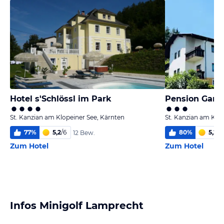
Hotel s'Schlössl im Park
Pension Garni
St. Kanzian am Klopeiner See, Kärnten
St. Kanzian am Klop
77
%
5,2
/
6
80
%
5,2
/
6
12 Bew.
Zum Hotel
Zum Hotel
Infos Minigolf Lamprecht