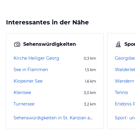
Interessantes in der Nähe
Sehenswürdigkeiten
Spor
Kirche Heiliger Georg
Georgibe
0,3
km
See in Flammen
Walderleb
1,5
km
Klopeiner See
Wandern K
1,6
km
Kleinsee
Tennis
3,0
km
Turnersee
Erlebnis 
3,2
km
Sehenswürdigkeiten in St. Kanzian am Klopeiner See