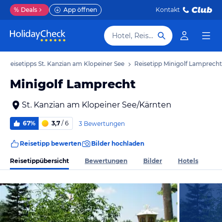
%
Deals
App öffnen
Kontakt
Hotel, Reiseziel
Reisetipps St. Kanzian am Klopeiner See
Reisetipp Minigolf Lamprecht
Minigolf Lamprecht
St. Kanzian am Klopeiner See/Kärnten
67%
3,7
/ 6
3 Bewertungen
Reisetipp bewerten
Bilder hochladen
Reisetippübersicht
Bewertungen
Bilder
Hotels