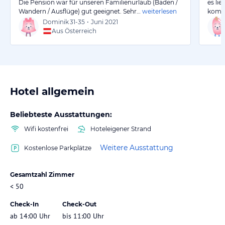
Die Pension war für unseren Familienurlaub (Baden /
es li
Wandern / Ausflüge) gut geeignet. Sehr…
weiterlesen
kommt
Dominik
31-35
•
Juni 2021
Aus Österreich
Hotel allgemein
Beliebteste Ausstattungen:
Wifi kostenfrei
Hoteleigener Strand
Weitere Ausstattung
Kostenlose Parkplätze
Gesamtzahl Zimmer
< 50
Check-In
Check-Out
ab 14:00 Uhr
bis 11:00 Uhr