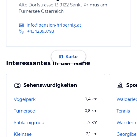
Alte Dorfstrasse 13 9122 Sankt Primus am
Turnersee Österreich
info@pension-hribernig.at
+4342393793
Karte
Interessantes in der Nähe
Sehenswürdigkeiten
Spor
Vogelpark
0,4
km
Walderleb
Turnersee
0,8
km
Tennis
Sablatnigmoor
1,7
km
Wandern K
Kleinsee
3,1
km
Georgibe