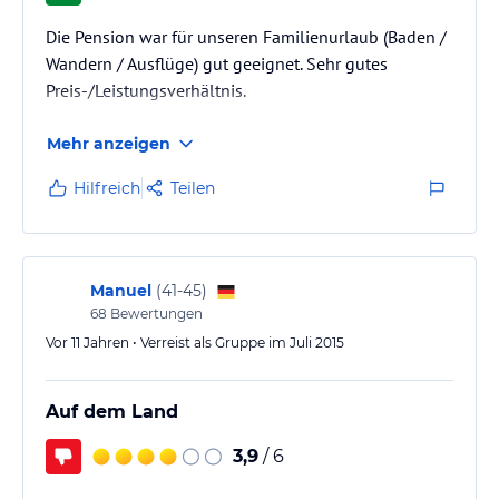
Privatparkplätze für Ihren Komfort. Nutzen Sie die Nähe zum
Golfplatz Klopeinersee, um Ihr Handicap zu verbessern, oder
Die Pension war für unseren Familienurlaub (Baden /
besuchen Sie die Wildensteiner Wasserfälle für eine
Wandern / Ausflüge) gut geeignet. Sehr gutes
beeindruckende Naturerfahrung.
Preis-/Leistungsverhältnis.
Hinweis:
Verfasst von HolidayCheck mit Hilfe von KI. Alle
Mehr anzeigen
Angaben ohne Gewähr. Bitte lies vor der Buchung die
verbindlichen
Angebotsdetails
des jeweiligen Veranstalters.
Hilfreich
Teilen
Manuel
(
41-45
)
68
Bewertungen
Vor 11 Jahren • Verreist als Gruppe im Juli 2015
Auf dem Land
3,9
/ 6