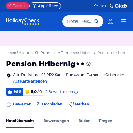
%
Deals
App öffnen
Kontakt
Hotel, Reiseziel
Turnersee Urlaub
St. Primus am Turnersee Hotels
Pension Hribernig
Pension Hribernig
Alte Dorfstrasse 13 9122 Sankt Primus am Turnersee Österreich
Auf Karte anzeigen
2
Bewertungen
98%
5,0
/ 6
Bewerten
Hochladen
Merken
Hotelübersicht
Bewertungen
Bilder
Fragen