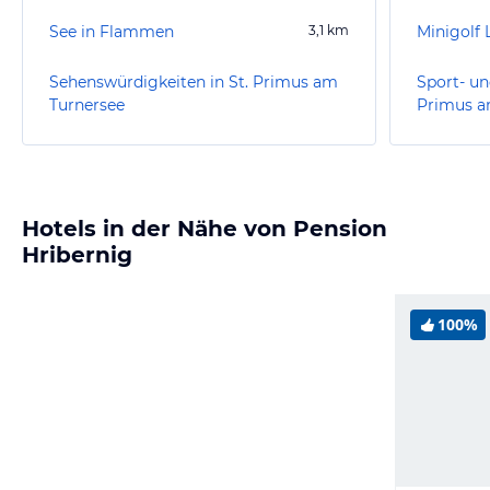
See in Flammen
3,1
km
Minigolf
Sehenswürdigkeiten in St. Primus am
Sport- un
Turnersee
Primus a
Hotels in der Nähe von Pension
Hribernig
100%