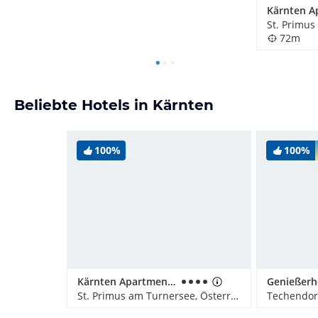
72m
Beliebte Hotels in Kärnten
100%
100%
Kärnten Apartment Turnersee
St. Primus am Turnersee, Österreich
Techendorf