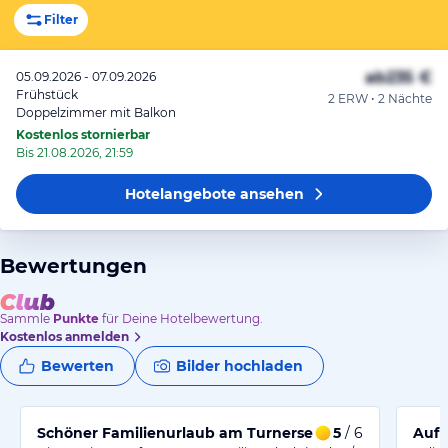
Filter
ab
235 €
05.09.2026 - 07.09.2026
Frühstück
2 ERW • 2 Nächte
Doppelzimmer mit Balkon
Kostenlos stornierbar
Bis 21.08.2026, 21:59
Hotelangebote
ansehen
Bewertungen
Sammle
Punkte
für Deine Hotelbewertung.
Kostenlos anmelden
Bewerten
Bilder hochladen
Schöner Familienurlaub am Turnersee
5
/ 6
Auf 