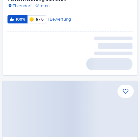
Eberndorf
·
Kärnten
1
Bewertung
100%
6
/ 6