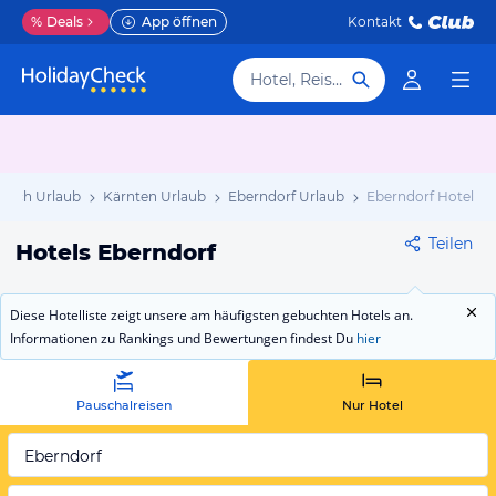
%
Deals
App öffnen
Kontakt
Hotel, Reiseziel
reich Urlaub
Kärnten Urlaub
Eberndorf Urlaub
Eberndorf Hotels
Teilen
Hotels Eberndorf
Diese Hotelliste zeigt unsere am häufigsten gebuchten Hotels an.
Informationen zu Rankings und Bewertungen findest Du
hier
Pauschalreisen
Nur Hotel
Eberndorf