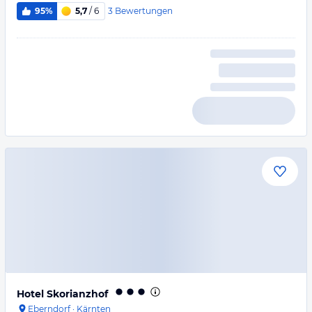
3
Bewertungen
95%
5,7
/ 6
Hotel Skorianzhof
Eberndorf
·
Kärnten