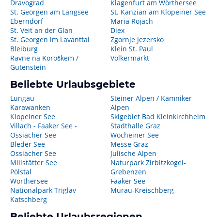
Dravograd
Klagenfurt am Wörthersee
St. Georgen am Längsee
St. Kanzian am Klopeiner See
Eberndorf
Maria Rojach
St. Veit an der Glan
Diex
St. Georgen im Lavanttal
Zgornje Jezersko
Bleiburg
Klein St. Paul
Ravne na Koroškem /
Völkermarkt
Gutenstein
Beliebte Urlaubsgebiete
Lungau
Steiner Alpen / Kamniker
Karawanken
Alpen
Klopeiner See
Skigebiet Bad Kleinkirchheim
Villach - Faaker See -
Stadthalle Graz
Ossiacher See
Wocheiner See
Bleder See
Messe Graz
Ossiacher See
Julische Alpen
Millstätter See
Naturpark Zirbitzkogel-
Pölstal
Grebenzen
Wörthersee
Faaker See
Nationalpark Triglav
Murau-Kreischberg
Katschberg
Beliebte Urlaubsregionen