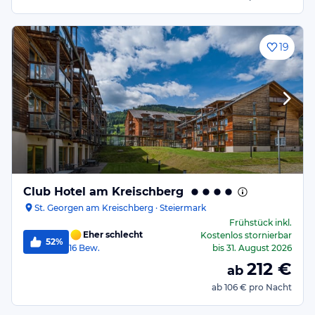
19
Club Hotel am Kreischberg
St. Georgen am Kreischberg · Steiermark
Frühstück
inkl.
Eher schlecht
Kostenlos stornierbar
52%
16
Bew.
bis
31. August 2026
212
€
ab
ab
106 €
pro Nacht