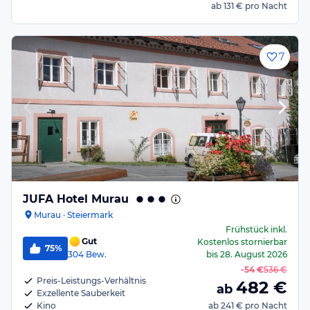
ab
131 €
pro Nacht
7
JUFA Hotel Murau
Murau · Steiermark
Frühstück
inkl.
Gut
Kostenlos stornierbar
75%
304
Bew.
bis
28. August 2026
-
54 €
536 €
Preis-Leistungs-Verhältnis
482
€
ab
Exzellente Sauberkeit
Kino
ab
241 €
pro Nacht