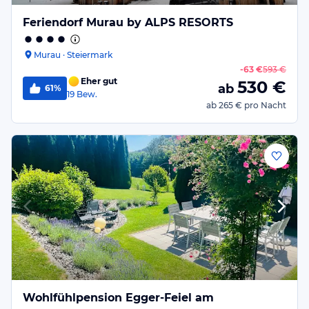
Feriendorf Murau by ALPS RESORTS
Murau · Steiermark
-
63 €
593 €
Eher gut
530
€
ab
61%
19
Bew.
ab
265 €
pro Nacht
Wohlfühlpension Egger-Feiel am