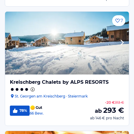
7
Kreischberg Chalets by ALPS RESORTS
St. Georgen am Kreischberg · Steiermark
-
20 €
313 €
Gut
293
€
ab
78%
66
Bew.
ab
146 €
pro Nacht