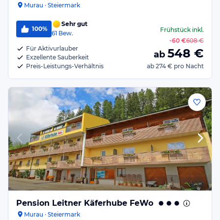
Murau · Steiermark
Sehr gut
100%
Frühstück
inkl.
61
Bew.
-
60 €
608 €
Für Aktivurlauber
548
€
ab
Exzellente Sauberkeit
Preis-Leistungs-Verhältnis
ab
274 €
pro Nacht
Pension Leitner Käferhube FeWo
Murau · Steiermark