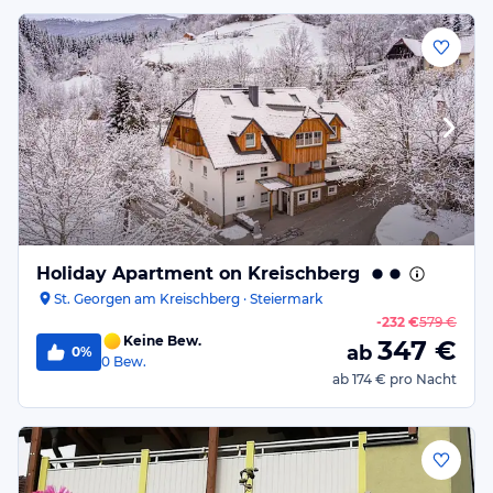
Holiday Apartment on Kreischberg
St. Georgen am Kreischberg · Steiermark
-
232 €
579 €
Keine Bew.
347
€
ab
0%
0
Bew.
ab
174 €
pro Nacht