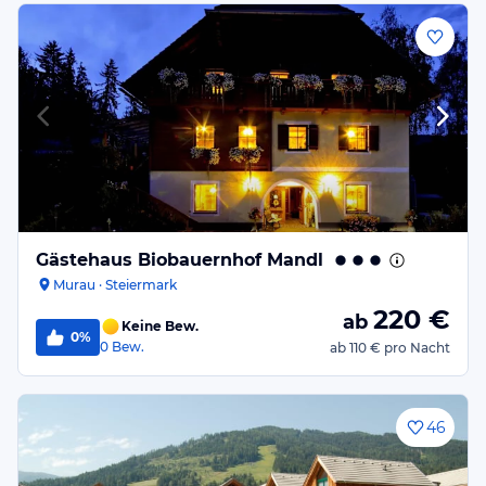
Gästehaus Biobauernhof Mandl
Murau · Steiermark
220
€
ab
Keine Bew.
0%
0
Bew.
ab
110 €
pro Nacht
46