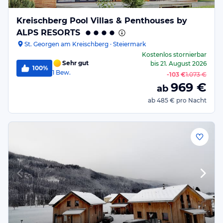
Kreischberg Pool Villas & Penthouses by
ALPS RESORTS
St. Georgen am Kreischberg · Steiermark
Kostenlos stornierbar
Sehr gut
bis
21. August 2026
100%
1
Bew.
-
103 €
1.073 €
969
€
ab
ab
485 €
pro Nacht