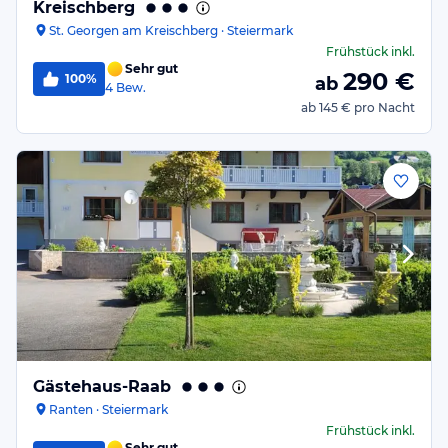
Kreischberg
St. Georgen am Kreischberg · Steiermark
Frühstück
inkl.
Sehr gut
290
€
100%
ab
4
Bew.
ab
145 €
pro Nacht
Gästehaus-Raab
Ranten · Steiermark
Frühstück
inkl.
Sehr gut