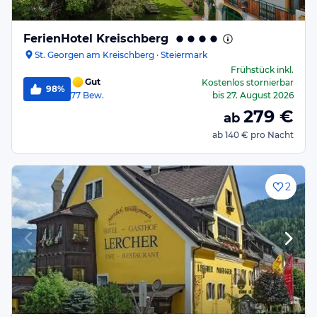
FerienHotel Kreischberg
St. Georgen am Kreischberg · Steiermark
Frühstück
inkl.
Gut
Kostenlos stornierbar
98%
77
Bew.
bis
27. August 2026
279
€
ab
ab
140 €
pro Nacht
2