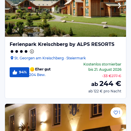
Ferienpark Kreischberg by ALPS RESORTS
St. Georgen am Kreischberg · Steiermark
Kostenlos stornierbar
Eher gut
bis
21. August 2026
94%
204
Bew.
-
33 €
277 €
244
€
ab
ab
122 €
pro Nacht
1