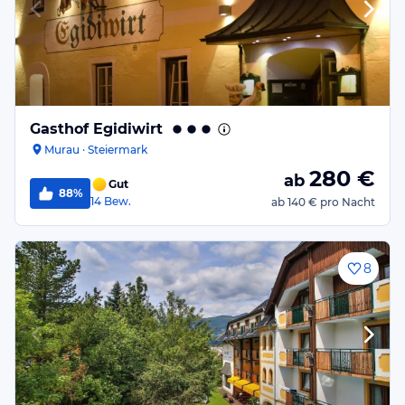
Gasthof Egidiwirt
Murau · Steiermark
280
€
ab
Gut
88%
14
Bew.
ab
140 €
pro Nacht
8