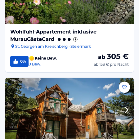
Wohlfühl-Appartement inklusive
MurauGästeCard
St. Georgen am Kreischberg · Steiermark
305
€
ab
Keine Bew.
0%
0
Bew.
ab
153 €
pro Nacht