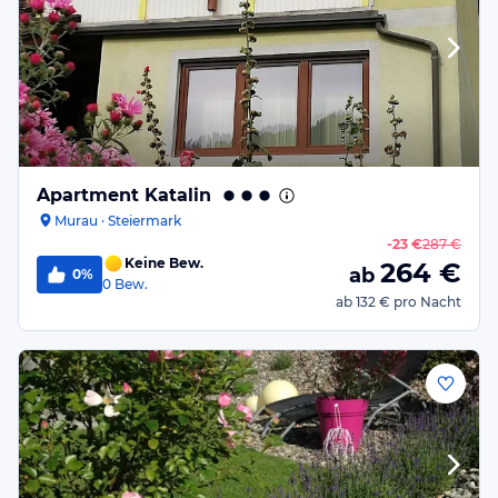
Apartment Katalin
Murau · Steiermark
-
23 €
287 €
Keine Bew.
264
€
ab
0%
0
Bew.
ab
132 €
pro Nacht