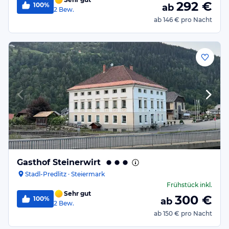
292
€
100%
ab
2
Bew.
ab
146 €
pro Nacht
Gasthof Steinerwirt
Stadl-Predlitz · Steiermark
Frühstück
inkl.
Sehr gut
300
€
100%
ab
2
Bew.
ab
150 €
pro Nacht