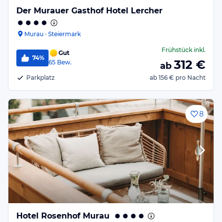
Der Murauer Gasthof Hotel Lercher
Murau · Steiermark
Frühstück
inkl.
Gut
74%
312
€
65
Bew.
ab
Parkplatz
ab
156 €
pro Nacht
8
Hotel Rosenhof Murau