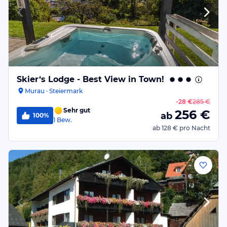
Skier‘s Lodge - Best View in Town!
Murau · Steiermark
-
28 €
285 €
Sehr gut
256
€
ab
100%
1
Bew.
ab
128 €
pro Nacht