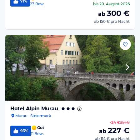
71%
23
Bew.
bis
20. August 2026
300
€
ab
ab
150 €
pro Nacht
Hotel Alpin Murau
Murau · Steiermark
-
24 €
251 €
Gut
227
€
ab
93%
11
Bew.
ab
114 €
pro Nacht