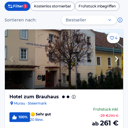
Filter
1
Kostenlos stornierbar
Frühstück inbegriffen
Sortieren nach:
4
Hotel zum Brauhaus
Murau · Steiermark
Frühstück
inkl.
Sehr gut
-
29 €
290 €
100%
20
Bew.
261
€
ab