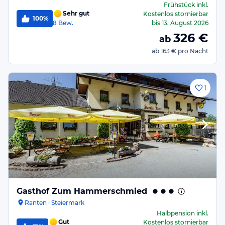
Frühstück
inkl.
Sehr gut
Kostenlos stornierbar
100%
8
Bew.
bis
13. August 2026
326
€
ab
ab
163 €
pro Nacht
1
Gasthof Zum Hammerschmied
Ranten · Steiermark
Halbpension
inkl.
Gut
Kostenlos stornierbar