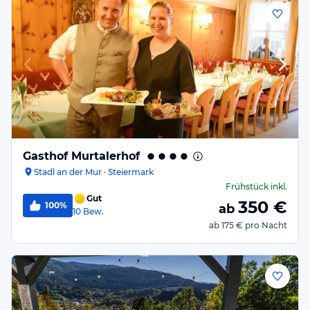
Gasthof Murtalerhof
Stadl an der Mur · Steiermark
Frühstück
inkl.
Gut
350
€
100%
ab
10
Bew.
ab
175 €
pro Nacht