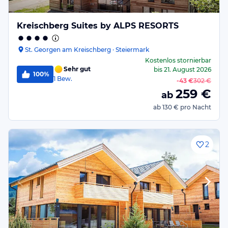
Kreischberg Suites by ALPS RESORTS
St. Georgen am Kreischberg · Steiermark
Kostenlos stornierbar
Sehr gut
bis
21. August 2026
100%
1
Bew.
-
43 €
302 €
259
€
ab
ab
130 €
pro Nacht
2