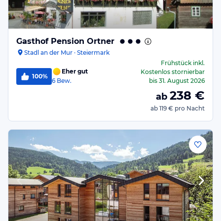
Gasthof Pension Ortner
Stadl an der Mur · Steiermark
Frühstück
inkl.
Eher gut
Kostenlos stornierbar
100%
6
Bew.
bis
31. August 2026
238
€
ab
ab
119 €
pro Nacht