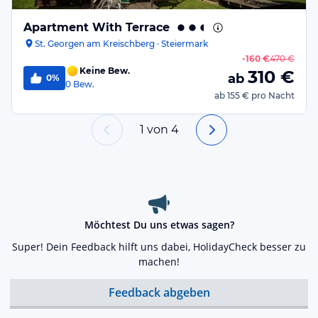
Apartment With Terrace
St. Georgen am Kreischberg · Steiermark
-
160 €
470 €
Keine Bew.
310
€
ab
0%
0
Bew.
ab
155 €
pro Nacht
1
von
4
Möchtest Du uns etwas sagen?
Super! Dein Feedback hilft uns dabei, HolidayCheck besser zu
machen!
Feedback abgeben