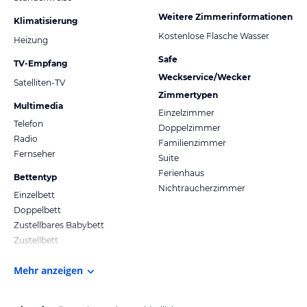
Weitere Zimmerinformationen
Klimatisierung
Kostenlose Flasche Wasser
Heizung
Safe
TV-Empfang
Weckservice/Wecker
Satelliten-TV
Zimmertypen
Multimedia
Einzelzimmer
Telefon
Doppelzimmer
Radio
Familienzimmer
Fernseher
Suite
Ferienhaus
Bettentyp
Nichtraucherzimmer
Einzelbett
Doppelbett
Zustellbares Babybett
Zustellbett
Mehr anzeigen