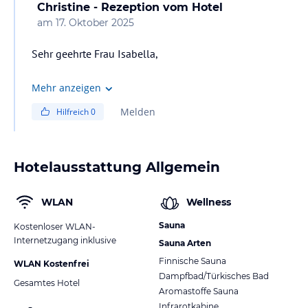
Christine - Rezeption
vom Hotel
am
17. Oktober 2025
Sehr geehrte Frau Isabella,
ein großes Bier kostet aktuell € 5,50;
Mehr anzeigen
ein kleines Bier € 4,10; ein Hugo € 8,50;
Melden
Hilfreich
0
eine Limo (Cola, Frucade, Almdudler) € 3,50.
Mit freundlichen Grüßen
Hotelausstattung Allgemein
WLAN
Wellness
Sauna
Kostenloser WLAN-
Internetzugang inklusive
Sauna Arten
Finnische Sauna
WLAN Kostenfrei
Dampfbad/Türkisches Bad
Gesamtes Hotel
Aromastoffe Sauna
Infrarotkabine