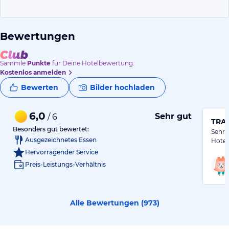
Bewertungen
Sammle
Punkte
für Deine Hotelbewertung.
Kostenlos anmelden
Bewerten
Bilder hochladen
6,0
Sehr gut
/ 6
TRAU
Besonders gut bewertet:
Sehr 
Ausgezeichnetes Essen
Hotel
Hervorragender Service
Preis-Leistungs-Verhältnis
Alle Bewertungen (
973
)