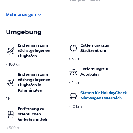
Allergiker Speisen
Mehr anzeigen
Umgebung
Entfernung zum
Entfernung zum
nächstgelegenen
Stadtzentrum
Flughafen
< 5 km
< 100 km
Entfernung zur
Entfernung zum
Autobahn
nächstgelegenen
< 2 km
Flughafen in
Fahrminuten
Station für HolidayCheck
Mietwagen Österreich
1 h
< 10 km
Entfernung zu
öffentlichen
Verkehrsmitteln
< 500 m