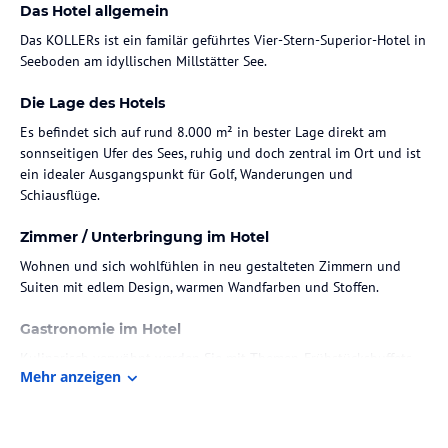
Das Hotel allgemein
Das KOLLERs ist ein familär geführtes Vier-Stern-Superior-Hotel in
Die Lage des Hotels
Es befindet sich auf rund 8.000 m² in bester Lage direkt am
sonnseitigen Ufer des Sees, ruhig und doch zentral im Ort und ist
ein idealer Ausgangspunkt für Golf, Wanderungen und
Schiausflüge.
Zimmer / Unterbringung im Hotel
Wohnen und sich wohlfühlen in neu gestalteten Zimmern und
Suiten mit edlem Design, warmen Wandfarben und Stoffen.
Gastronomie im Hotel
Kulinarisch verwöhnt werden Sie mit Themen-Frühstücksbuffets
Mehr anzeigen
(Kärntner Art, italienisch und bayrisch, süßen Waffeln,
Palatschinken, gesundes Vitalffrühstück, Gourmet-Sekt-Frühstück
...) und einem 6-gängigen Gourmet-Dinners aus der regionalen,
mediterranen und internationalen Küche mit frischen Salaten vom