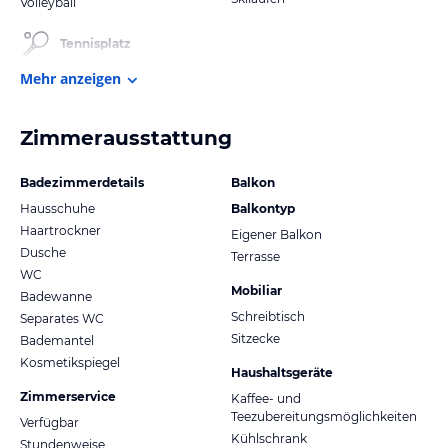
Volleyball
Tennisplatz
Mehr anzeigen
Zimmerausstattung
Badezimmerdetails
Balkon
Hausschuhe
Balkontyp
Haartrockner
Eigener Balkon
Dusche
Terrasse
WC
Mobiliar
Badewanne
Schreibtisch
Separates WC
Sitzecke
Bademantel
Kosmetikspiegel
Haushaltsgeräte
Zimmerservice
Kaffee- und
Teezubereitungsmöglichkeiten
Verfügbar
Kühlschrank
Stundenweise