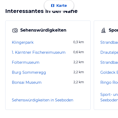
Karte
Interessantes in der Nähe
Sehenswürdigkeiten
Spor
Klingerpark
0,3
km
Strandbad
1. Kärntner Fischereimuseum
0,6
km
Drautalpe
Foltermuseum
2,2
km
Strandbad
Burg Sommeregg
2,2
km
Goldeck 
Bonsai Museum
2,2
km
Ringo Ro
Sport- un
Sehenswürdigkeiten in Seeboden
Seebode