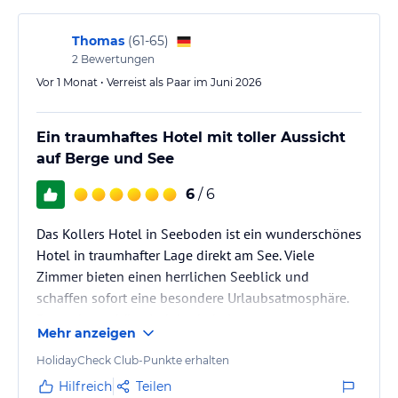
Thomas
(
61-65
)
2
Bewertungen
Vor 1 Monat • Verreist als Paar im Juni 2026
Ein traumhaftes Hotel mit toller Aussicht
auf Berge und See
6
/ 6
Das Kollers Hotel in Seeboden ist ein wunderschönes
Hotel in traumhafter Lage direkt am See. Viele
Zimmer bieten einen herrlichen Seeblick und
schaffen sofort eine besondere Urlaubsatmosphäre.
Besonders schön sind das beheizte
Mehr anzeigen
Seeschwimmbecken, der direkte Zugang zum See
und der gepflegte Spa-Bereich, der viel Raum für
HolidayCheck Club-Punkte erhalten
Entspannung bietet.
Hilfreich
Teilen