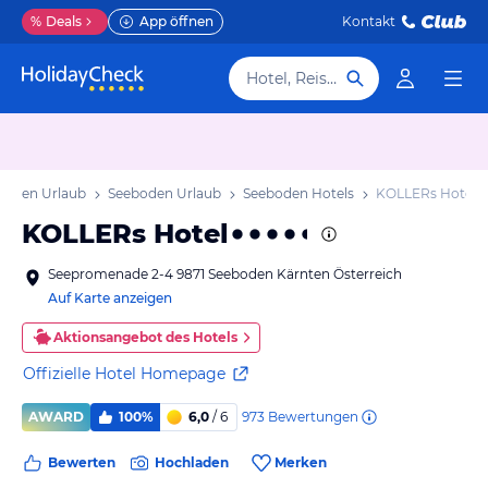
%
Deals
App öffnen
Kontakt
Hotel, Reiseziel
rnten Urlaub
Seeboden Urlaub
Seeboden Hotels
KOLLERs Hotel
KOLLERs Hotel
Seepromenade 2-4 9871 Seeboden Kärnten Österreich
Auf Karte anzeigen
Aktionsangebot des Hotels
Offizielle Hotel Homepage
973
Bewertungen
AWARD
100%
6,0
/ 6
Bewerten
Hochladen
Merken