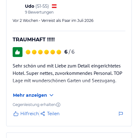
hauseigenen Fliegenfischereirevier an der Lieser, Tennis,
Udo
(
51-55
)
Tischtennis, Minigolf, Beach-Volleyballfelder, Golf (ermäßigtes
9
Bewertungen
Vor 2 Wochen • Verreist als Paar im Juli 2026
Sonstige Einrichtungen und Services
TRAUMHAFT !!!!!
Reservierter Parkplatz
Kostenloses WLAN im gesamten Hotel
6
/ 6
Kostenloser Transfer zwischen Bahnhof Spittal-Millstätter See und
KOLLERs Hotel
Sehr schön und mit Liebe zum Detail eingerichtetes
Kostenloser Ski-Shuttle zum Skigebiet "Goldeck"
Kleine Kinderspielecke
Hotel. Super nettes, zuvorkommendes Personal. TOP
Kleine Hausbibliothek
Lage mit wunderschönen Garten und Seezugang.
Mehr anzeigen
Hinweis:
Allgemeine und unverbindliche
Hoteliers-/Veranstalter-/Kataloginformationen. Alle Angaben
Gegenleistung erhalten
ohne Gewähr und ohne Prüfung durch HolidayCheck. Bitte
Hilfreich
Teilen
lies vor der Buchung die verbindlichen
Angebotsdetails
des
jeweiligen Veranstalters.