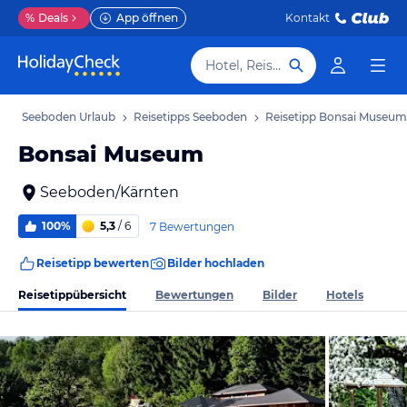
%
Deals
App öffnen
Kontakt
Hotel, Reiseziel
b
Seeboden Urlaub
Reisetipps Seeboden
Reisetipp Bonsai Museum
Bonsai Museum
Seeboden/Kärnten
100%
5,3
/ 6
7 Bewertungen
Reisetipp bewerten
Bilder hochladen
Reisetippübersicht
Bewertungen
Bilder
Hotels