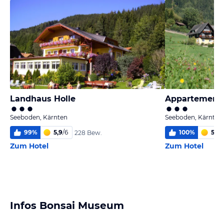
Landhaus Holle
Appartement
Seeboden, Kärnten
Seeboden, Kärnten
99
%
5,9
/
6
100
%
5,9
/
228 Bew.
Zum Hotel
Zum Hotel
Infos Bonsai Museum