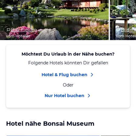
Bild melden
Bild m
vom Hotelier
vom Hotel
Möchtest Du Urlaub in der Nähe buchen?
Folgende Hotels könnten Dir gefallen
Hotel & Flug buchen
Oder
Nur Hotel buchen
Hotel nähe Bonsai Museum