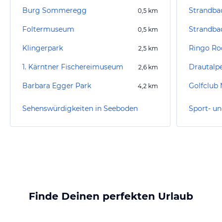
Burg Sommeregg
Strandbad
0,5
km
Foltermuseum
Strandbad
0,5
km
Klingerpark
Ringo Ro
2,5
km
1. Kärntner Fischereimuseum
Drautalpe
2,6
km
Barbara Egger Park
Golfclub 
4,2
km
Sehenswürdigkeiten in Seeboden
Finde Deinen perfekten Urlaub