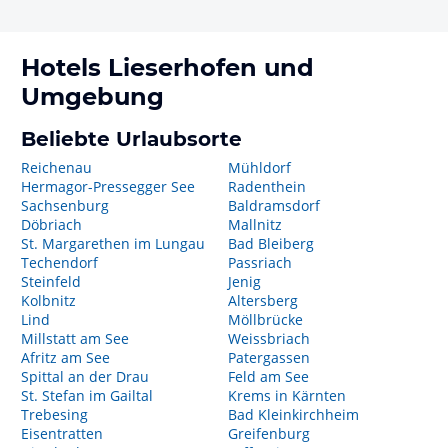
Hotels
Lieserhofen
und
Umgebung
Beliebte Urlaubsorte
Reichenau
Mühldorf
Hermagor-Pressegger See
Radenthein
Sachsenburg
Baldramsdorf
Döbriach
Mallnitz
St. Margarethen im Lungau
Bad Bleiberg
Techendorf
Passriach
Steinfeld
Jenig
Kolbnitz
Altersberg
Lind
Möllbrücke
Millstatt am See
Weissbriach
Afritz am See
Patergassen
Spittal an der Drau
Feld am See
St. Stefan im Gailtal
Krems in Kärnten
Trebesing
Bad Kleinkirchheim
Eisentratten
Greifenburg