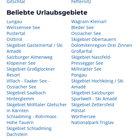
Gitschtal
Feffernitz
Beliebte Urlaubsgebiete
Lungau
Wagrain-Kleinarl
Weissensee See
Bleder See
Pustertal
Ossiacher See
Osttirol
Skigebiet Obertauern
Skigebiet Gasteinertal / Ski
Dolomitenregion Drei Zinnen
Amadé
Großarltal
Salzburger Almenweg
Skigebiet Nassfeld-
Klopeiner See
Pressegger See
Skigebiet Großglockner
Millstätter See
Resort
Pongau
Villach - Faaker See -
Skigebiet Hochkönig / Ski
Ossiacher See
Amadé
Skigebiet Saalbach
Skigebiet Salzburger
Hinterglemm
Sportwelt - Ski Amadé
Skigebiet Mölltaler Gletscher
Skigebiet Zettersfeld
in Kärnten
Pölstal
Schladming - Rohrmoos
Wörthersee
Hohe Tauern
Nationalpark Triglav
Skigebiet Schladming
Dachstein