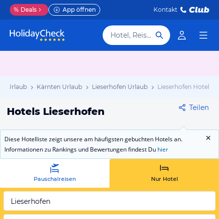
%
Deals
App öffnen
Kontakt
Hotel, Reiseziel
ch Urlaub
Kärnten Urlaub
Lieserhofen Urlaub
Lieserhofen Hotels
Teilen
Hotels Lieserhofen
Diese Hotelliste zeigt unsere am häufigsten gebuchten Hotels an.
Informationen zu Rankings und Bewertungen findest Du
hier
Pauschalreisen
Nur Hotel
Lieserhofen