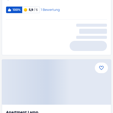
1
Bewertung
100%
5,9
/ 6
Apartment Lamp