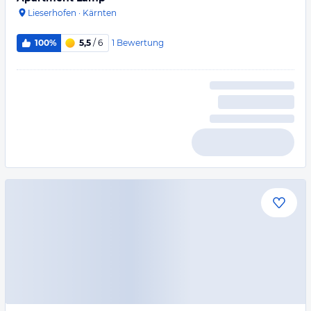
Lieserhofen
·
Kärnten
1
Bewertung
100%
5,5
/ 6