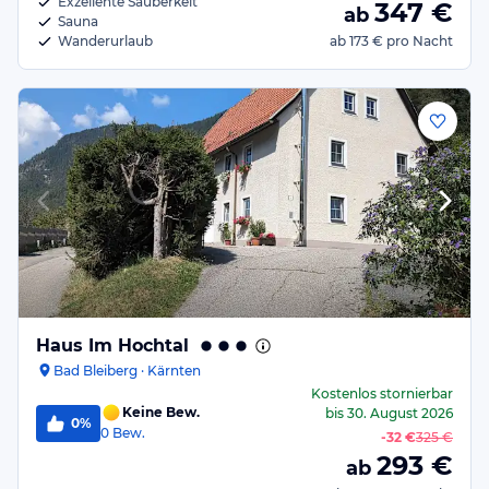
Exzellente Sauberkeit
347
€
ab
Sauna
Wanderurlaub
ab
173 €
pro Nacht
Haus Im Hochtal
Bad Bleiberg · Kärnten
Kostenlos stornierbar
Keine Bew.
bis
30. August 2026
0%
0
Bew.
-
32 €
325 €
293
€
ab