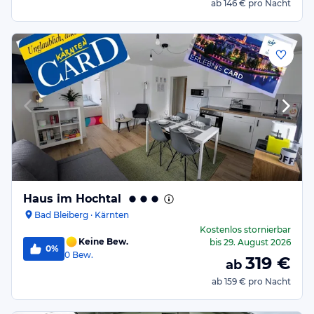
ab
146 €
pro Nacht
Haus im Hochtal
Bad Bleiberg · Kärnten
Kostenlos stornierbar
Keine Bew.
bis
29. August 2026
0%
0
Bew.
319
€
ab
ab
159 €
pro Nacht