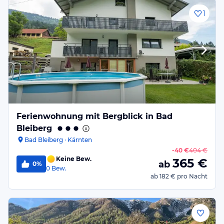
1
Ferienwohnung mit Bergblick in Bad
Bleiberg
Bad Bleiberg · Kärnten
-
40 €
404 €
Keine Bew.
365
€
ab
0%
0
Bew.
ab
182 €
pro Nacht