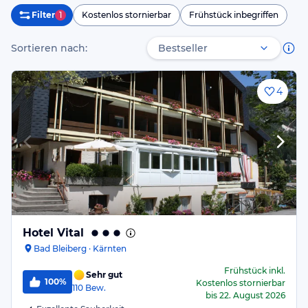
Filter
1
Kostenlos stornierbar
Frühstück inbegriffen
Sortieren nach:
4
Hotel Vital
Bad Bleiberg · Kärnten
Frühstück
inkl.
Sehr gut
100%
Kostenlos stornierbar
110
Bew.
bis
22. August 2026