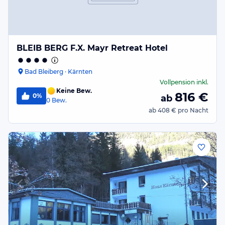
BLEIB BERG F.X. Mayr Retreat Hotel
Bad Bleiberg · Kärnten
Vollpension
inkl.
Keine Bew.
816
€
0%
ab
0
Bew.
ab
408 €
pro Nacht