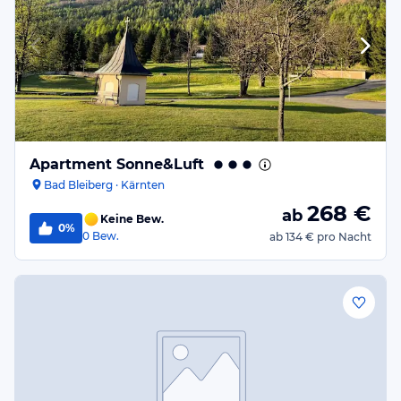
Apartment Sonne&Luft
Bad Bleiberg · Kärnten
268
€
ab
Keine Bew.
0%
0
Bew.
ab
134 €
pro Nacht