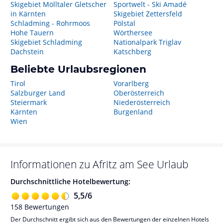
Skigebiet Mölltaler Gletscher
Sportwelt - Ski Amadé
in Kärnten
Skigebiet Zettersfeld
Schladming - Rohrmoos
Pölstal
Hohe Tauern
Wörthersee
Skigebiet Schladming
Nationalpark Triglav
Dachstein
Katschberg
Beliebte Urlaubsregionen
Tirol
Vorarlberg
Salzburger Land
Oberösterreich
Steiermark
Niederösterreich
Kärnten
Burgenland
Wien
Informationen zu
Afritz am See
Urlaub
Durchschnittliche Hotelbewertung:
5,5
/
6
158
Bewertungen
Der Durchschnitt ergibt sich aus den Bewertungen der einzelnen Hotels