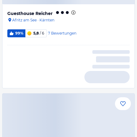
Guesthouse Reicher
Afritz am See
·
Kärnten
7
Bewertungen
99%
5,8
/ 6