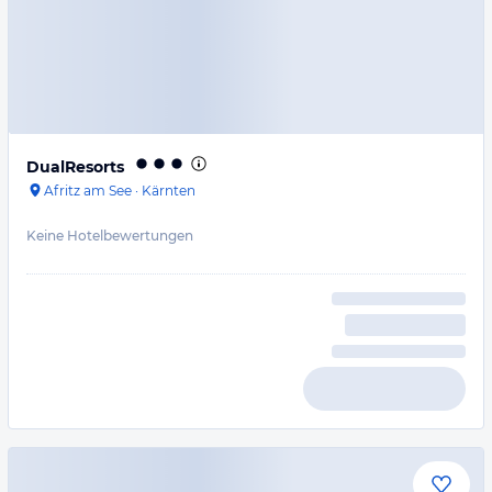
DualResorts
Afritz am See
·
Kärnten
Keine Hotelbewertungen