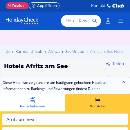
%
Deals
App öffnen
Kontakt
Hotel, Reiseziel
Urlaub
Kärnten Urlaub
Afritz am See Urlaub
Afritz am See Hotels
Teilen
Hotels Afritz am See
Diese Hotelliste zeigt unsere am häufigsten gebuchten Hotels an.
Informationen zu Rankings und Bewertungen findest Du
hier
Pauschalreisen
Nur Hotel
Afritz am See