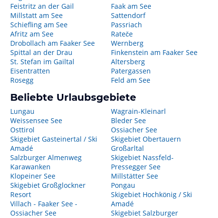
Feistritz an der Gail
Faak am See
Millstatt am See
Sattendorf
Schiefling am See
Passriach
Afritz am See
Rateče
Drobollach am Faaker See
Wernberg
Spittal an der Drau
Finkenstein am Faaker See
St. Stefan im Gailtal
Altersberg
Eisentratten
Patergassen
Rosegg
Feld am See
Beliebte Urlaubsgebiete
Lungau
Wagrain-Kleinarl
Weissensee See
Bleder See
Osttirol
Ossiacher See
Skigebiet Gasteinertal / Ski
Skigebiet Obertauern
Amadé
Großarltal
Salzburger Almenweg
Skigebiet Nassfeld-
Karawanken
Pressegger See
Klopeiner See
Millstätter See
Skigebiet Großglockner
Pongau
Resort
Skigebiet Hochkönig / Ski
Villach - Faaker See -
Amadé
Ossiacher See
Skigebiet Salzburger