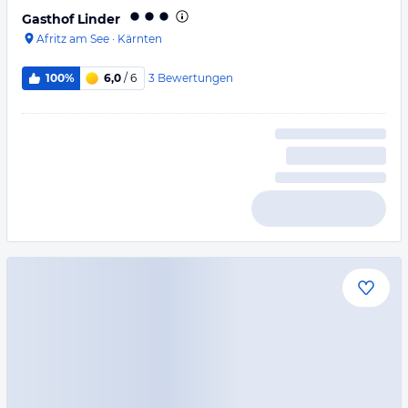
Gasthof Linder
Afritz am See
·
Kärnten
3
Bewertungen
100%
6,0
/ 6