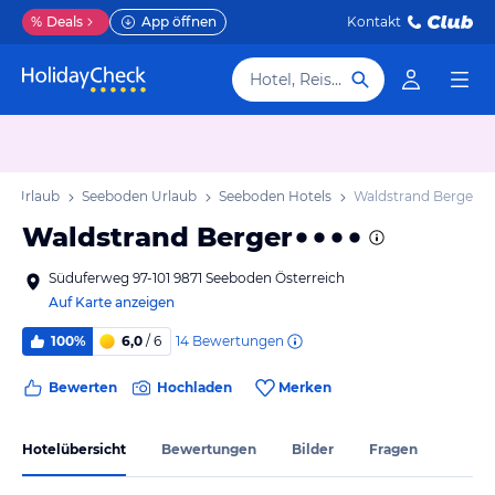
%
Deals
App öffnen
Kontakt
Hotel, Reiseziel
en Urlaub
Seeboden Urlaub
Seeboden Hotels
Waldstrand Berger
Waldstrand Berger
Süduferweg 97-101 9871 Seeboden Österreich
Auf Karte anzeigen
14
Bewertungen
100%
6,0
/ 6
Bewerten
Hochladen
Merken
Hotelübersicht
Bewertungen
Bilder
Fragen