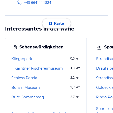
+43 6641111824
Karte
Interessantes in der Nähe
Sehenswürdigkeiten
Spor
Klingerpark
0,5
km
Strandbad
1. Kärntner Fischereimuseum
0,8
km
Drautalpe
Schloss Porcia
2,2
km
Strandbad
Bonsai Museum
2,7
km
Goldeck 
Burg Sommeregg
2,7
km
Ringo Ro
Sport- un