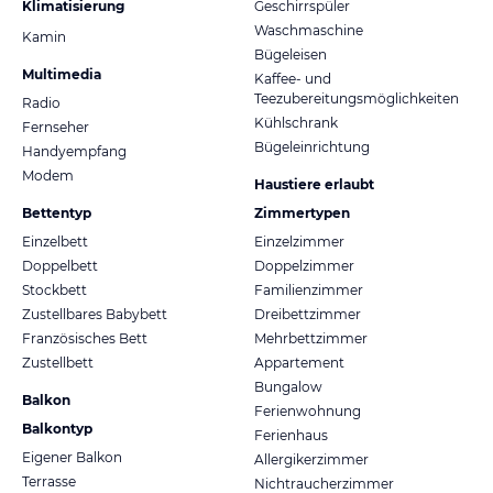
Klimatisierung
Geschirrspüler
Waschmaschine
Kamin
Bügeleisen
Multimedia
Kaffee- und
Teezubereitungsmöglichkeiten
Radio
Kühlschrank
Fernseher
Bügeleinrichtung
Handyempfang
Modem
Haustiere erlaubt
Bettentyp
Zimmertypen
Einzelbett
Einzelzimmer
Doppelbett
Doppelzimmer
Stockbett
Familienzimmer
Zustellbares Babybett
Dreibettzimmer
Französisches Bett
Mehrbettzimmer
Zustellbett
Appartement
Bungalow
Balkon
Ferienwohnung
Balkontyp
Ferienhaus
Eigener Balkon
Allergikerzimmer
Terrasse
Nichtraucherzimmer