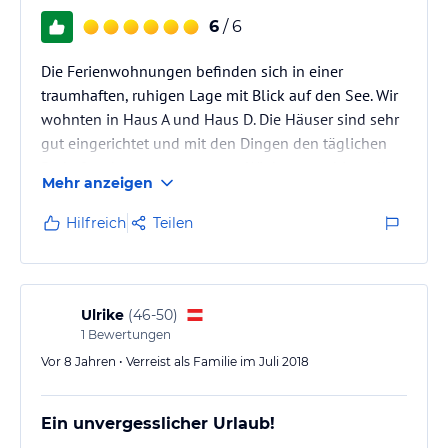
6
/ 6
Die Ferienwohnungen befinden sich in einer
traumhaften, ruhigen Lage mit Blick auf den See. Wir
wohnten in Haus A und Haus D. Die Häuser sind sehr
gut eingerichtet und mit den Dingen den täglichen
Bedarfs sehr gut ausgestattet. Wir konnten hier toll
Mehr anzeigen
entspannen und unseren Urlaub genießen. Gerne
kommen wir wieder. Frau Berger war sehr
Hilfreich
Teilen
zuvorkommend und hat alle Hebel in Bewegung
gesetzt unsere Wünsche zu erfüllen. Vielen lieben
Dank dafür.
Ulrike
(
46-50
)
1
Bewertungen
Vor 8 Jahren • Verreist als Familie im Juli 2018
Ein unvergesslicher Urlaub!