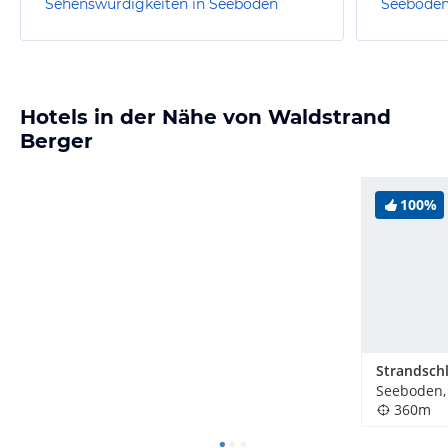
Sehenswürdigkeiten in Seeboden
Seebode
Hotels in der Nähe von Waldstrand
Berger
100%
Seeboden,
360m