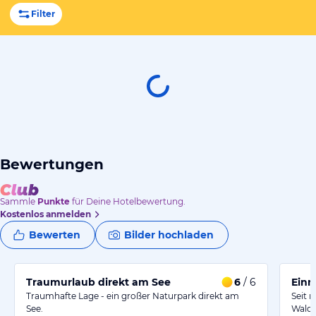
Filter
Bewertungen
Sammle
Punkte
für Deine Hotelbewertung.
Kostenlos anmelden
Bewerten
Bilder hochladen
Traumurlaub direkt am See
6
/ 6
Einm
Traumhafte Lage - ein großer Naturpark direkt am
Seit 
See.
Walds