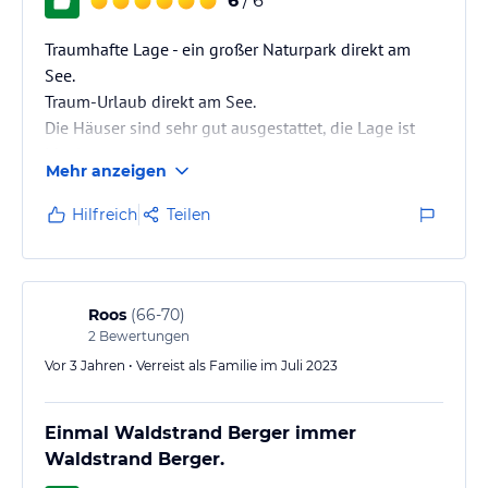
6
/ 6
Ferienwohnungen/Ferienhäuser mit Selbstverpflegung
Traumhafte Lage - ein großer Naturpark direkt am
Sport und Unterhaltung
See.
Zu jeder Jahreszeit setzt hier der „sanfte Tourismus“ ein. Erleben
Traum-Urlaub direkt am See.
Sie die Vielfalt zwischen Berge und See in unmittelbarer Nähe der
Die Häuser sind sehr gut ausgestattet, die Lage ist
Seehäuser:
ideal.
Mehr anzeigen
◊ zahlreiche Wassersportarten
◊ traumhafte Wanderwege
Hilfreich
Teilen
◊ Nordic Walking-Strecken
◊ markierte Mountainbike- und Radwege
◊ klettern, Bergsteigen, Hüttenzauber
◊ Buchtenwandern mit dem Ruderboot
◊ geführte Wasserwanderungen
Roos
(
66-70
)
◊ reiten, Tennis spielen, Golf
2
Bewertungen
◊ Beachvolleyball
Vor 3 Jahren • Verreist als Familie im Juli 2023
◊ Tauch- und Segelschule
◊ Bootsverleih
Einmal Waldstrand Berger immer
Sonstige Einrichtungen und Services
Waldstrand Berger.
In Vor- und Nachsaison idealer Ausgangspunkt für Petrijünger.