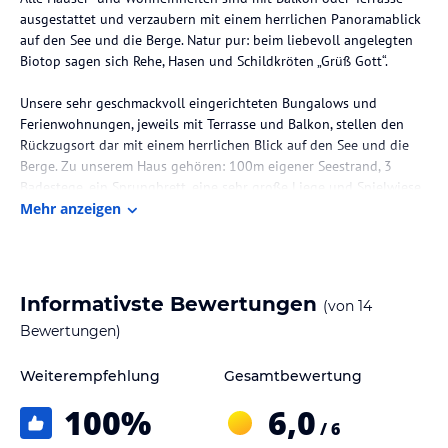
ausgestattet und verzaubern mit einem herrlichen Panoramablick
auf den See und die Berge. Natur pur: beim liebevoll angelegten
Biotop sagen sich Rehe, Hasen und Schildkröten „Grüß Gott“.
Unsere sehr geschmackvoll eingerichteten Bungalows und
Ferienwohnungen, jeweils mit Terrasse und Balkon, stellen den
Rückzugsort dar mit einem herrlichen Blick auf den See und die
Berge. Zu unserem Haus gehören: 100m eigener Seestrand, 3
Badestege, ein Sprungbrett, eine sehr große Liege und Spielwiese.
Mehr anzeigen
Die Lage des Hotels
Die einzigartige Bühne des Millstättersees, das beeindruckende
Panorama und die faszinierende Bergwelt bilden eine perfekte
Kulisse für einen wohltuenden Erholungsurlaub. Der Millstätter
Informativste Bewertungen
(von
14
See – im Süden Österreichs – ist das Juwel in Kärnten.
Bewertungen)
Unsere familiär geführten Ferienhäuser Waldstrand Berger liegen
Weiterempfehlung
Gesamtbewertung
direkt am See, umgeben von 10.000 m² Naturpark. Kärnten zählt
zu der Toskana Österreichs mit den meisten Sonnenstunden im
100
%
6,0
Jahr. Das sorgt für angenehme Wassertemperaturen, gute Laune
/ 6
und südlichen Flair. Die heilsam, reine Luft macht die gesamte