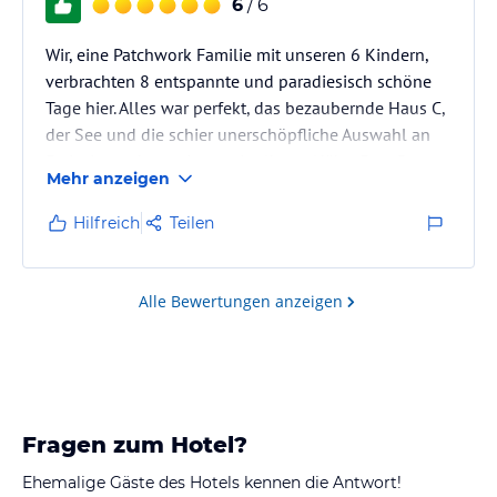
6
/ 6
Wir, eine Patchwork Familie mit unseren 6 Kindern,
verbrachten 8 entspannte und paradiesisch schöne
Tage hier. Alles war perfekt, das bezaubernde Haus C,
der See und die schier unerschöpfliche Auswahl an
Freizeitangeboten in unmittelbarer Nähe. Frau Berger
Mehr anzeigen
und ihre Tochter waren hervorragende Gastgeber.
Unsere Kinder wollten am liebsten dirt wohnen
Hilfreich
Teilen
bleiben. Wir kommen sicher wieder mal in das kleine
Paradies am See.
Alle Bewertungen anzeigen
Fragen zum Hotel?
Ehemalige Gäste des Hotels kennen die Antwort!