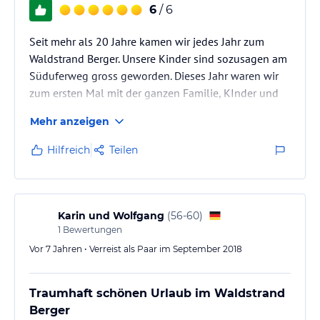
6
/ 6
Gratis Ruder- und Tretboote für unsere Gäste!
Seit mehr als 20 Jahre kamen wir jedes Jahr zum
Wassersportfreunde: Auf Wunsch holt Sie ein Motorboot zu Ringo,
Waldstrand Berger. Unsere Kinder sind sozusagen am
Banane und Wasserski usw. ab.
Süduferweg gross geworden. Dieses Jahr waren wir
zum ersten Mal mit der ganzen Familie, KInder und
Hinweis:
Allgemeine und unverbindliche
Enkelkinder im Seehaus C und Seehaus A. Schön
Hoteliers-/Veranstalter-/Kataloginformationen. Alle Angaben
Mehr anzeigen
war's. Wir kommen bestimmt wieder. Frau Berger und
ohne Gewähr und ohne Prüfung durch HolidayCheck. Bitte
ihre Familie und die Mitarbeiter ermöglichten uns
lies vor der Buchung die verbindlichen
Angebotsdetails
des
Hilfreich
Teilen
jeweiligen Veranstalters.
wieder einen unvergesslichen Urlaub. Danke Euch für
dieschöne Zeit.
Karin und Wolfgang
(
56-60
)
1
Bewertungen
Vor 7 Jahren • Verreist als Paar im September 2018
Traumhaft schönen Urlaub im Waldstrand
Berger