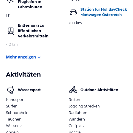
Flughafen in
Fahrminuten
Station für HolidayCheck
Mietwagen Österreich
1 h
< 10 km
Entfernung zu
öffentlichen
Verkehrsmitteln
< 2 km
Mehr anzeigen
Aktivitäten
Wassersport
Outdoor-Aktivitäten
Kanusport
Reiten
Surfen
Jogging Strecken
Schnorcheln
Radfahren
Tauchen
Wandern
Wasserski
Golfplatz
Angeln
Boccia