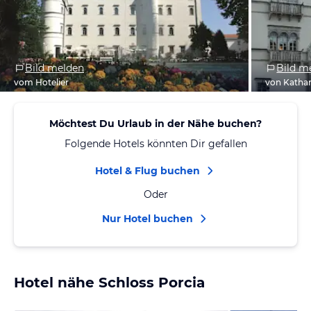
Bild melden
Bild m
vom Hotelier
von Kathar
Möchtest Du Urlaub in der Nähe buchen?
Folgende Hotels könnten Dir gefallen
Hotel & Flug buchen
Oder
Nur Hotel buchen
Hotel nähe Schloss Porcia