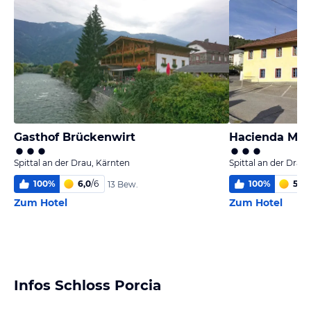
Gasthof Brückenwirt
Hacienda Mex
Spittal an der Drau, Kärnten
Spittal an der Drau
100
%
6,0
/
6
100
%
5,6
/
13 Bew.
Zum Hotel
Zum Hotel
Infos Schloss Porcia