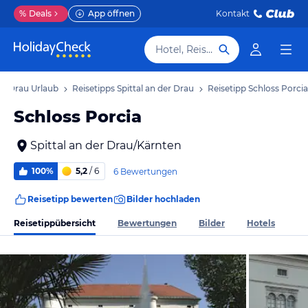
%
Deals
App öffnen
Kontakt
Hotel, Reiseziel
der Drau Urlaub
Reisetipps Spittal an der Drau
Reisetipp Schloss Porcia
Schloss Porcia
Spittal an der Drau/Kärnten
100%
5,2
/ 6
6 Bewertungen
Reisetipp bewerten
Bilder hochladen
Reisetippübersicht
Bewertungen
Bilder
Hotels