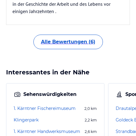
in der Geschichte der Arbeit und des Lebens vor
einigen Jahrzehnten .
Alle Bewertungen (6)
Interessantes in der Nähe
Sehenswürdigkeiten
Spor
1. Kärntner Fischereimuseum
Drautalpe
2,0
km
Klingerpark
Goldeck 
2,2
km
1. Kärntner Handwerksmuseum
Strandbad
2,6
km