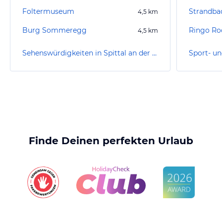
Foltermuseum
Strandbad
4,5
km
Burg Sommeregg
Ringo Ro
4,5
km
Sehenswürdigkeiten in Spittal an der Drau
Finde Deinen perfekten Urlaub