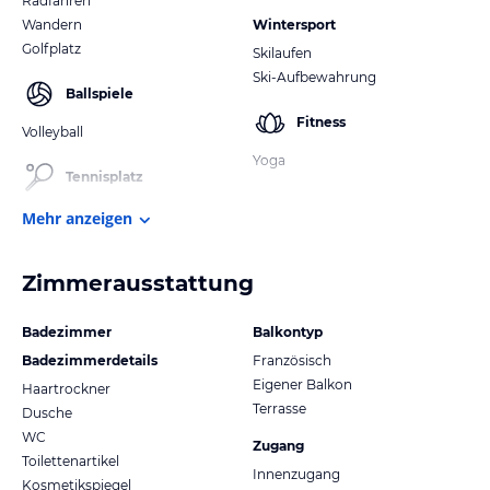
Radfahren
Wandern
Wintersport
Golfplatz
Skilaufen
Ski-Aufbewahrung
Ballspiele
Fitness
Volleyball
Yoga
Tennisplatz
Mehr anzeigen
Zimmerausstattung
Badezimmer
Balkontyp
Badezimmerdetails
Französisch
Eigener Balkon
Haartrockner
Terrasse
Dusche
WC
Zugang
Toilettenartikel
Innenzugang
Kosmetikspiegel