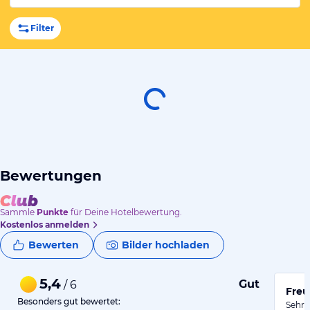
Filter
Bewertungen
Sammle
Punkte
für Deine Hotelbewertung.
Kostenlos anmelden
Bewerten
Bilder hochladen
5,4
Gut
/ 6
Freu
Besonders gut bewertet:
Sehr 