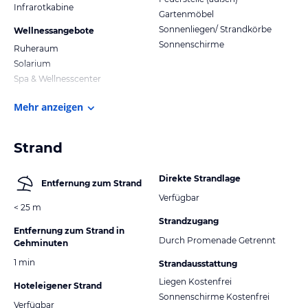
Infrarotkabine
Gartenmöbel
Sonnenliegen/ Strandkörbe
Wellnessangebote
Sonnenschirme
Ruheraum
Solarium
Spa & Wellnesscenter
Mehr anzeigen
Strand
Direkte Strandlage
Entfernung zum Strand
Verfügbar
< 25 m
Strandzugang
Entfernung zum Strand in
Durch Promenade Getrennt
Gehminuten
1 min
Strandausstattung
Liegen Kostenfrei
Hoteleigener Strand
Sonnenschirme Kostenfrei
Verfügbar