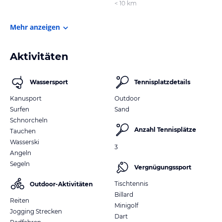
< 10 km
Mehr anzeigen
Aktivitäten
Wassersport
Tennisplatzdetails
Kanusport
Outdoor
Surfen
Sand
Schnorcheln
Anzahl Tennisplätze
Tauchen
Wasserski
3
Angeln
Segeln
Vergnügungssport
Tischtennis
Outdoor-Aktivitäten
Billard
Reiten
Minigolf
Jogging Strecken
Dart