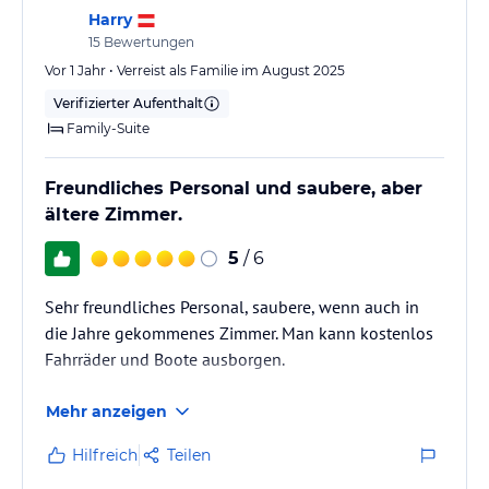
3 Wahlhauptgänge, eigenes Kindermenü, Dessert, und zum
Harry
Abschluß Käse vom Buffet
15
Bewertungen
2x pro Woche Grill- bzw. internationale Buffets.
Vor 1 Jahr • Verreist als Familie im August 2025
Wasser und Kindergetränke von der Saftbar im Rahmen der
Halbpension.
Verifizierter Aufenthalt
Family-Suite
Freundliches Personal und saubere, aber
Eis, Kuchen, Snacks, Drinks bekommen Sie ganztägig auf unserer
Seeterrasse ( a la carte ) bzw. in der Bar "Legere"!!
ältere Zimmer.
5
/ 6
Sport und Unterhaltung
Umfangreiches Sportangebot für Groß und Klein:
Sehr freundliches Personal, saubere, wenn auch in
die Jahre gekommenes Zimmer. Man kann kostenlos
* wöchentliche Wanderungen oder Ausflüge mit Begleitung zu Fuß
Fahrräder und Boote ausborgen.
oder per Rad; ( Fahrräder stehen zur Verfügung ) oder mit dem
Boot
Mehr anzeigen
* auf Bedarf Tennisturniere (auf unseren hauseigenen 3
Sandplätzen), Beachvolleyballturniere,
Hilfreich
Teilen