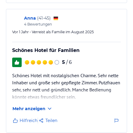
* Gokartrennen, Tontaubenschießen, Bogenschießen, Rafting und
Canyoning, Wasserski, Parasailing..............
Anna
(
41-45
)
* Täglich verschiedene Sport-Schnupperprogramme : Tauchen bei
4
Bewertungen
der Tauchbasis in ca. 1 Km, Reiten in ca. 3 Km, Golfen am
Vor 1 Jahr • Verreist als Familie im August 2025
Hochplateau ca. 3 Km, Segeln, Surfen, Klettern im Sportcamp Royal
X vis a vis.
Schönes Hotel für Familien
* tägliche Kinderanimation
5
/ 6
* Hauseigene Bar "Legere" mit guten Getränken und gutem Sound (
1x wöchentlich eine Karaokeshow)
Schönes Hotel mit nostalgischen Charme. Sehr nette
Inhaber und große sehr gepflegte Zimmer. Putzfrauen
* Hallenbad, Saunen
sehr, sehr nett und gründlich. Manche Bedienung
Sonstige Einrichtungen und Services
könnte etwas freundlicher sein.
Unsere Inklusiv-Hotelleistungen:
Mehr anzeigen
* Frühstücksbuffet und auch Ihr Abendessen servieren wir Ihnen
Hilfreich
Teilen
auf der großen Seeterrasse oder im Speisesaal am See.
* Wasser und Kindersoftdrinks während des Abendessens frei,