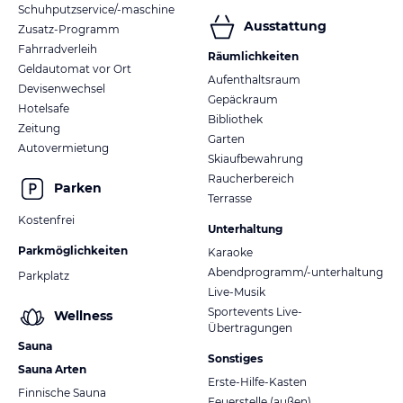
Schuhputzservice/-maschine
Ausstattung
Zusatz-Programm
Fahrradverleih
Räumlichkeiten
Geldautomat vor Ort
Aufenthaltsraum
Devisenwechsel
Gepäckraum
Hotelsafe
Bibliothek
Zeitung
Garten
Autovermietung
Skiaufbewahrung
Raucherbereich
Parken
Terrasse
Kostenfrei
Unterhaltung
Parkmöglichkeiten
Karaoke
Abendprogramm/-unterhaltung
Parkplatz
Live-Musik
Sportevents Live-
Wellness
Übertragungen
Sauna
Sonstiges
Sauna Arten
Erste-Hilfe-Kasten
Finnische Sauna
Feuerstelle (außen)