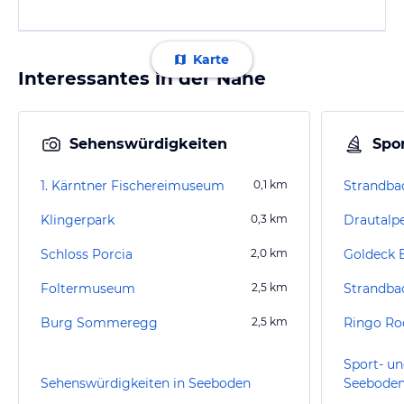
Karte
Interessantes in der Nähe
Sehenswürdigkeiten
Spor
1. Kärntner Fischereimuseum
0,1
km
Strandbad
Klingerpark
0,3
km
Drautalpe
Schloss Porcia
2,0
km
Goldeck 
Foltermuseum
2,5
km
Strandbad
Burg Sommeregg
2,5
km
Ringo Ro
Sport- un
Sehenswürdigkeiten in Seeboden
Seebode