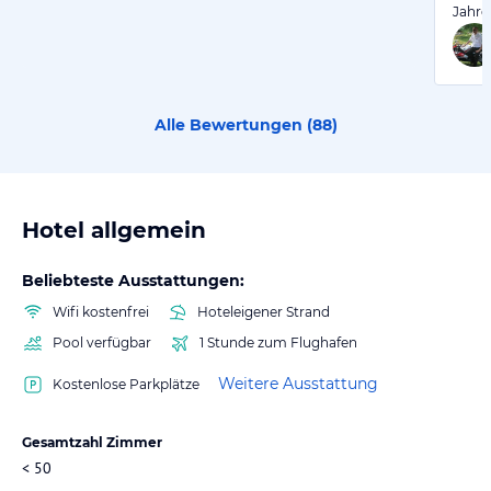
Jahr
Alle Bewertungen (
88
)
Hotel allgemein
Beliebteste Ausstattungen:
Wifi kostenfrei
Hoteleigener Strand
Pool verfügbar
1 Stunde zum Flughafen
Weitere Ausstattung
Kostenlose Parkplätze
Gesamtzahl Zimmer
< 50