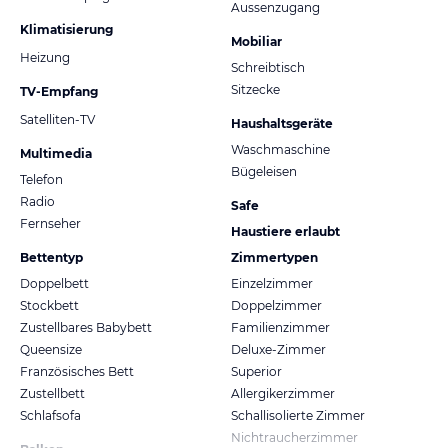
Aussenzugang
Klimatisierung
Mobiliar
Heizung
Schreibtisch
Sitzecke
TV-Empfang
Satelliten-TV
Haushaltsgeräte
Waschmaschine
Multimedia
Bügeleisen
Telefon
Radio
Safe
Fernseher
Haustiere erlaubt
Bettentyp
Zimmertypen
Doppelbett
Einzelzimmer
Stockbett
Doppelzimmer
Zustellbares Babybett
Familienzimmer
Queensize
Deluxe-Zimmer
Französisches Bett
Superior
Zustellbett
Allergikerzimmer
Schlafsofa
Schallisolierte Zimmer
Nichtraucherzimmer