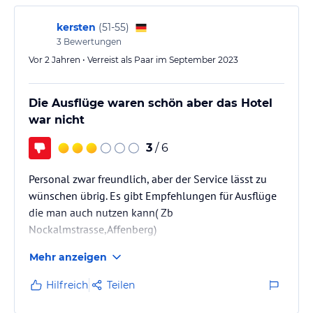
* genügend hoteleigene Parkplätze für unsere Gäste
Hotelzimmer vergessen. Nach einem Telefonat wurde
diese im Hotel gefunden und uns kostenlos per Post
kersten
(
51-55
)
and last but not least unseren wunderschönen Rosen- und
zugeschickt, wofür wir uns ganz herzlich bedanken
3
Bewertungen
Wasserpark mit Aussichtsbrücke westlich vorm Hotel zum Relaxen
möchten.
und Genießen!
Vor 2 Jahren • Verreist als Paar im September 2023
Hinweis:
Allgemeine und unverbindliche
Alles…
Die Ausflüge waren schön aber das Hotel
Hoteliers-/Veranstalter-/Kataloginformationen. Alle Angaben
ohne Gewähr und ohne Prüfung durch HolidayCheck. Bitte
war nicht
lies vor der Buchung die verbindlichen
Angebotsdetails
des
jeweiligen Veranstalters.
3
/ 6
Personal zwar freundlich, aber der Service lässt zu
wünschen übrig. Es gibt Empfehlungen für Ausflüge
die man auch nutzen kann( Zb
Nockalmstrasse,Affenberg)
Mehr anzeigen
Hilfreich
Teilen