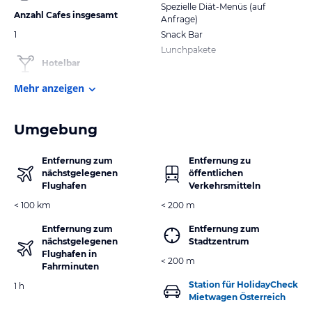
Spezielle Diät-Menüs (auf
Anzahl Cafes insgesamt
Anfrage)
1
Snack Bar
Lunchpakete
Hotelbar
Mehr anzeigen
Umgebung
Entfernung zum
Entfernung zu
nächstgelegenen
öffentlichen
Flughafen
Verkehrsmitteln
< 100 km
< 200 m
Entfernung zum
Entfernung zum
nächstgelegenen
Stadtzentrum
Flughafen in
< 200 m
Fahrminuten
Station für HolidayCheck
1 h
Mietwagen Österreich