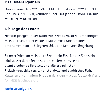
Das Hotel allgemein
Unser charmantes 3***+ FAMILIENHOTEL mit dem 5***** FREIZEIT-
und SPORTANGEBOT, verbindet über 100-jährige TRADITION mit
MODERNEM KOMFORT.
Die Lage des Hotels
Herrlich gelegen in der Bucht von Seeboden, direkt am sonnigen
Millstättersee, bietet es die ideale Atmosphäre für einen
erholsamen, sportlich-legeren Urlaub in familiärer Umgebung.
Sommerferien am Millstätter See - - - ein Fest für alle Sinne, ein
trinkwasserklarer See in südlich-mildem Klima, eine
atemberaubende Bergwelt und alle erdenklichen
Freizeitmöglichkeiten. Ländliche Idylle und städtisches Flair,
Kultur und Kulinarium. Mit dem richtigen Mix aus "dolce vita" und
Aktivität ist eines sicher:
zwischen Berg und See gehen alle Familien-Urlaubsträume in
Mehr anzeigen
Erfüllung!
Zimmer / Unterbringung im Hotel