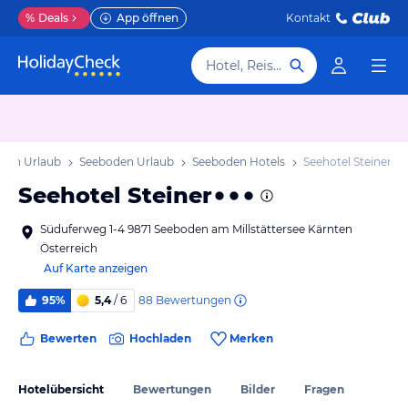
%
Deals
App öffnen
Kontakt
Hotel, Reiseziel
nten Urlaub
Seeboden Urlaub
Seeboden Hotels
Seehotel Steiner
Seehotel Steiner
Süduferweg 1-4 9871 Seeboden am Millstättersee Kärnten
Österreich
Auf Karte anzeigen
88
Bewertungen
95%
5,4
/ 6
Bewerten
Hochladen
Merken
Hotelübersicht
Bewertungen
Bilder
Fragen