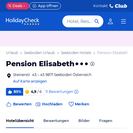
%
Deals
App öffnen
Kontakt
Hotel, Reiseziel
ten Urlaub
Seeboden Urlaub
Seeboden Hotels
Pension Elisabeth
Pension Elisabeth
Steinerstr. 43 – 45 9871 Seeboden Österreich
Auf Karte anzeigen
11
Bewertungen
85%
4,9
/ 6
Bewerten
Hochladen
Merken
Hotelübersicht
Bewertungen
Bilder
Fragen