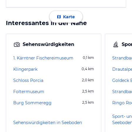
Karte
Interessantes in der Nähe
Sehenswürdigkeiten
Spor
1. Kärntner Fischereimuseum
0,1
km
Strandbad
Klingerpark
0,4
km
Drautalpe
Schloss Porcia
2,0
km
Goldeck 
Foltermuseum
2,5
km
Strandbad
Burg Sommeregg
2,5
km
Ringo Ro
Sport- un
Sehenswürdigkeiten in Seeboden
Seebode