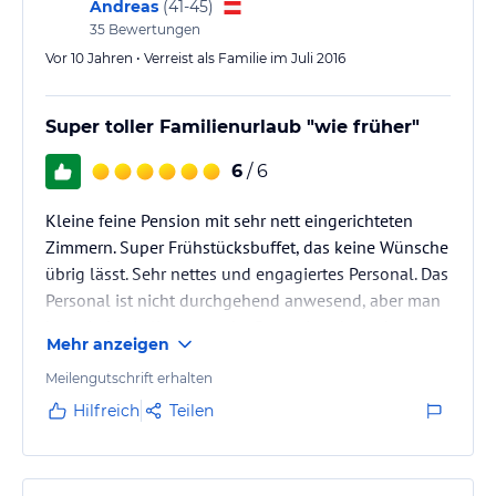
Andreas
(
41-45
)
35
Bewertungen
Vor 10 Jahren • Verreist als Familie im Juli 2016
Super toller Familienurlaub "wie früher"
6
/ 6
Kleine feine Pension mit sehr nett eingerichteten
Zimmern. Super Frühstücksbuffet, das keine Wünsche
übrig lässt. Sehr nettes und engagiertes Personal. Das
Personal ist nicht durchgehend anwesend, aber man
kann jedes Anliegen an der Rezeption des nahe
Mehr anzeigen
gelegenen Hotel Royal X (unter dessen Führung die
Pension steht) angeben und es wird so bald als
Meilengutschrift erhalten
möglich erfüllt. Das Abendessen (ebenfalls im Hotel
Hilfreich
Teilen
Royal X) war ausgezeichnet.