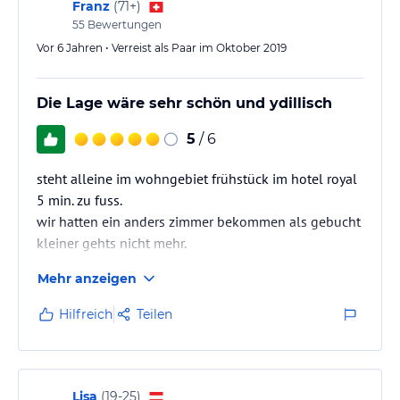
Franz
(
71+
)
55
Bewertungen
Vor 6 Jahren • Verreist als Paar im Oktober 2019
Die Lage wäre sehr schön und ydillisch
5
/ 6
steht alleine im wohngebiet frühstück im hotel royal
5 min. zu fuss.
wir hatten ein anders zimmer bekommen als gebucht
kleiner gehts nicht mehr.
badetüre konnte nur 45 grad geöffnet siehe foto.
Mehr anzeigen
kleiderschrank war defekt siehe foto
vorsicht seitdem wir gebucht hatten bekommen wir
Hilfreich
Teilen
immer spam e-mail ( callcenter@surmotors.com.pe> )
Lisa
(
19-25
)