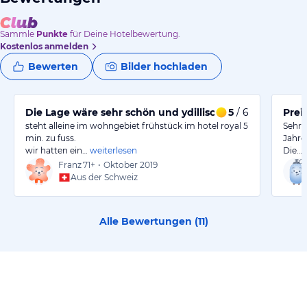
Sammle
Punkte
für Deine Hotelbewertung.
Kostenlos anmelden
Bewerten
Bilder hochladen
Die Lage wäre sehr schön und ydillisch
5
/ 6
Prei
steht alleine im wohngebiet frühstück im hotel royal 5
Sehr 
min. zu fuss.
Jahre
wir hatten ein…
weiterlesen
Die…
Franz
71+
•
Oktober 2019
Aus der Schweiz
Alle Bewertungen (
11
)