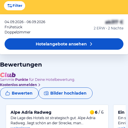
Filter
ab
317 €
04.09.2026 - 06.09.2026
Frühstück
2 ERW • 2 Nächte
Doppelzimmer
Hotelangebote
ansehen
Bewertungen
Sammle
Punkte
für Deine Hotelbewertung.
Kostenlos anmelden
Bewerten
Bilder hochladen
Alpe Adria Radweg
6
/ 6
Ein 
Die Lage des Hotels ist strategisch gut. Alpe Adria
Ein s
Radweg…liegt schön an der Strecke, man…
Einri