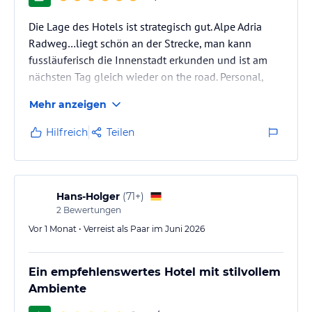
herrlichen Ambiente mit Sicherheit erwarten!
Hell und geräumig im edlen Design.
Die Lage des Hotels ist strategisch gut. Alpe Adria
Als Willkommensgetränk erhalten Sie in unserer Lounge einen
Radweg…liegt schön an der Strecke, man kann
Aperitif!
fussläuferisch die Innenstadt erkunden und ist am
Ausstattung:
nächsten Tag gleich wieder on the road. Personal,
Whirlpool
Zimmer, Essen und Frühstück sehr gut
Sternenhimmel
Mehr anzeigen
Obstkorb und Flasche Schlumberger Sekt am Zimmer
Hilfreich
Teilen
Lovesuiteanleitung für erotische Stunden
DU mit Wasserfall/WC sowie Haarföhn, Seife, Duschbad, Save,
Minibar, Sat-TV und ein Regenschirm zur Leihgabe
Unser Service:
Hans-Holger
(
71+
)
Frühstück am Zimmer
2
Bewertungen
1. Abend: 4 gängiges Menü am Zimmer
Vor 1 Monat • Verreist als Paar im Juni 2026
2. Abend: Candlelight-Dinner im Resaurant
Themenzimmer Cancun
Ein empfehlenswertes Hotel mit stilvollem
Ambiente
Ein besonderes Highlight in diesem Zimmer ist das aus Hand
gefertigte Bambusbett mit Wassermatratze unter einem Schilfdach.