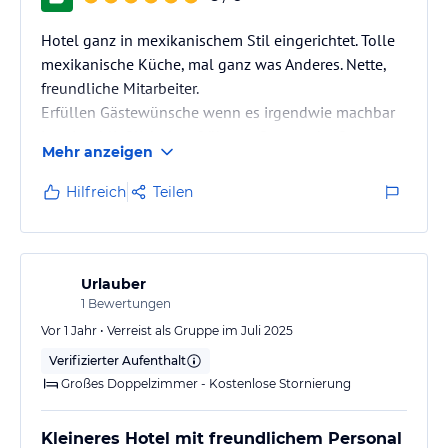
Ausstattung:
DU/WC sowie Haarföhn, Seife, Duschbad, Save, Minibar, Sat-TV und
Hotel ganz in mexikanischem Stil eingerichtet. Tolle
Regenschirm zur Leihgabe
mexikanische Küche, mal ganz was Anderes. Nette,
freundliche Mitarbeiter.
Erfüllen Gästewünsche wenn es irgendwie machbar
ist, einschließlich dem früheren Starten der Sauna. :-)
Hinweis:
Allgemeine und unverbindliche
Mehr anzeigen
Hoteliers-/Veranstalter-/Kataloginformationen. Alle Angaben
ohne Gewähr und ohne Prüfung durch HolidayCheck. Bitte
Tolles Frühstück. Sauber.
Hilfreich
Teilen
lies vor der Buchung die verbindlichen
Angebotsdetails
des
Abstellmöglichkeiten für Kfz im Hof.
jeweiligen Veranstalters.
Bin jetzt zum vierten Male nacheinander mit der
Motorradgruppe hier (jeweils 4-10 Personen;
Urlauber
Motorradsicherheitstraining)
1
Bewertungen
Vor 1 Jahr • Verreist als Gruppe im Juli 2025
Macht weiter so.
Verifizierter Aufenthalt
Großes Doppelzimmer - Kostenlose Stornierung
Kleineres Hotel mit freundlichem Personal