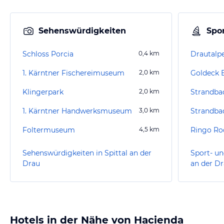
Sehenswürdigkeiten
Spor
Schloss Porcia
0,4
km
Drautalpe
1. Kärntner Fischereimuseum
2,0
km
Goldeck 
Klingerpark
2,0
km
Strandbad
1. Kärntner Handwerksmuseum
3,0
km
Strandbad
Foltermuseum
4,5
km
Ringo Ro
Sehenswürdigkeiten in Spittal an der
Sport- un
Drau
an der D
Hotels in der Nähe von Hacienda