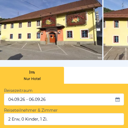
vom Hoteli
Nur Hotel
Reisezeitraum
04.09.26 - 06.09.26
Reiseteilnehmer & Zimmer
2 Erw, 0 Kinder, 1 Zi.