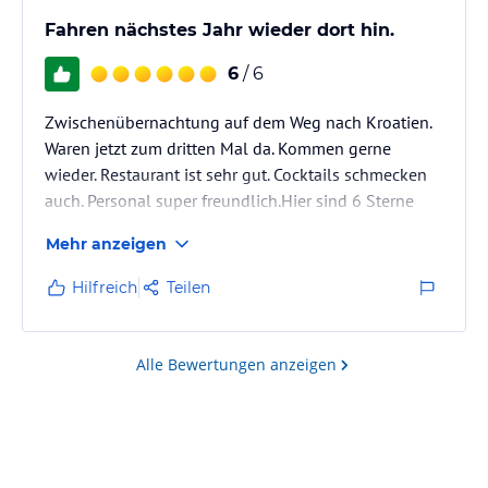
Fahren nächstes Jahr wieder dort hin.
6
/ 6
Zwischenübernachtung auf dem Weg nach Kroatien.
Waren jetzt zum dritten Mal da. Kommen gerne
wieder. Restaurant ist sehr gut. Cocktails schmecken
auch. Personal super freundlich.Hier sind 6 Sterne
von 5 zu vergeben. Bruno ist für das Frühstück
Mehr anzeigen
zuständig. Der Mann hat 7 Sterne 🌟 verdient. Danke
für das leckere Rührei und den Service.
Hilfreich
Teilen
Alle Bewertungen anzeigen