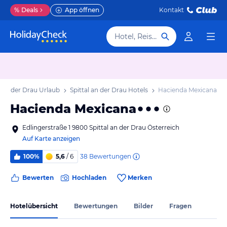
%
Deals
App öffnen
Kontakt
Hotel, Reiseziel
l an der Drau Urlaub
Spittal an der Drau Hotels
Hacienda Mexicana
Hacienda Mexicana
Edlingerstraße 1 9800 Spittal an der Drau Österreich
Auf Karte anzeigen
38
Bewertungen
100%
5,6
/ 6
Bewerten
Hochladen
Merken
Hotelübersicht
Bewertungen
Bilder
Fragen