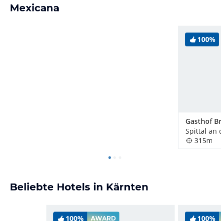
Mexicana
100%
Spittal an
315m
Beliebte Hotels in Kärnten
100%
100%
AWARD