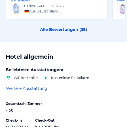
weiterlesen
weite
Carina
56-60
•
Juli 2026
Aus Deutschland
Alle Bewertungen (
38
)
Hotel allgemein
Beliebteste Ausstattungen:
Wifi kostenfrei
Kostenlose Parkplätze
Weitere Ausstattung
Gesamtzahl Zimmer
< 50
Check-In
Check-Out
ab 24:00 Uhr
bis 10:00 Uhr