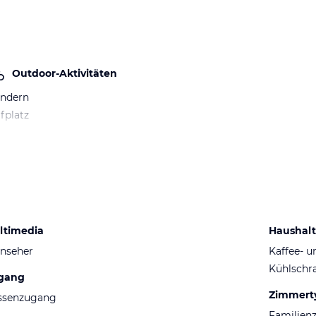
Outdoor-Aktivitäten
ndern
fplatz
ltimedia
Haushalt
nseher
Kaffee- 
Kühlschr
gang
Zimmert
ssenzugang
Familien