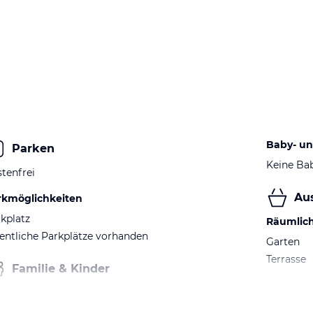
Baby- un
Parken
Keine Ba
tenfrei
Au
rkmöglichkeiten
kplatz
Räumlic
entliche Parkplätze vorhanden
Garten
Terrasse
Familie & Kinder