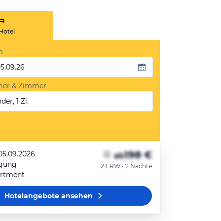
Hotel
m
05.09.26
mer & Zimmer
der, 1 Zi.
198 €
 05.09.2026
ab
egung
2 ERW • 2 Nächte
rtment
Hotelangebote
ansehen