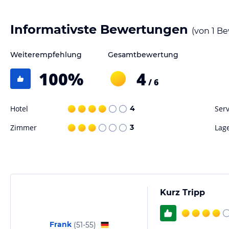
Informativste Bewertungen
(von
1
Be
Weiterempfehlung
Gesamtbewertung
100
%
4
/ 6
Hotel
4
Serv
Zimmer
3
Lag
Kurz Tripp
Frank
(
51-55
)