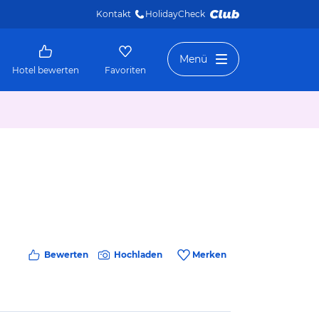
Kontakt
HolidayCheck 
Menü
Hotel bewerten
Favoriten
Bewerten
Hochladen
Merken