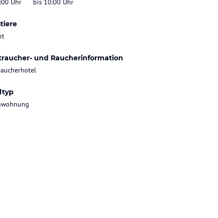
:00 Uhr
bis 10:00 Uhr
tiere
bt
traucher- und Raucherinformation
raucherhotel
ltyp
enwohnung