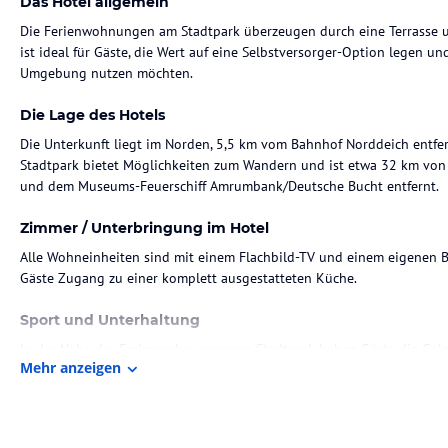
Das Hotel allgemein
Die Ferienwohnungen am Stadtpark überzeugen durch eine Terrasse 
ist ideal für Gäste, die Wert auf eine Selbstversorger-Option legen u
Umgebung nutzen möchten.
Die Lage des Hotels
Die Unterkunft liegt im Norden, 5,5 km vom Bahnhof Norddeich ent
Stadtpark bietet Möglichkeiten zum Wandern und ist etwa 32 km von
und dem Museums-Feuerschiff Amrumbank/Deutsche Bucht entfernt.
Zimmer / Unterbringung im Hotel
Alle Wohneinheiten sind mit einem Flachbild-TV und einem eigenen B
Gäste Zugang zu einer komplett ausgestatteten Küche.
Sport und Unterhaltung
In der Nähe der Ferienwohnungen am Stadtpark haben Gäste die Geleg
Mehr anzeigen
Garten zur Nutzung bereit.
Hinweis:
Verfasst von HolidayCheck mit Hilfe von KI. Alle Angaben 
verbindlichen
Angebotsdetails
des jeweiligen Veranstalters.