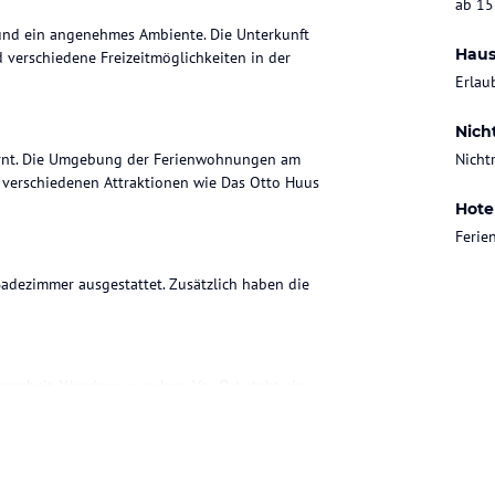
ab 15
und ein angenehmes Ambiente. Die Unterkunft
Haus
nd verschiedene Freizeitmöglichkeiten in der
Erlau
Nich
fernt. Die Umgebung der Ferienwohnungen am
Nicht
 verschiedenen Attraktionen wie Das Otto Huus
Hote
Feri
adezimmer ausgestattet. Zusätzlich haben die
enheit, Wandern zu gehen. Vor Ort steht ein
ohne Gewähr. Bitte lies vor der Buchung die