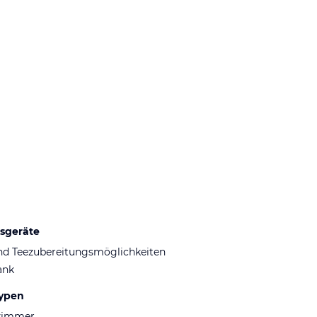
sgeräte
und Teezubereitungsmöglichkeiten
ank
ypen
zimmer