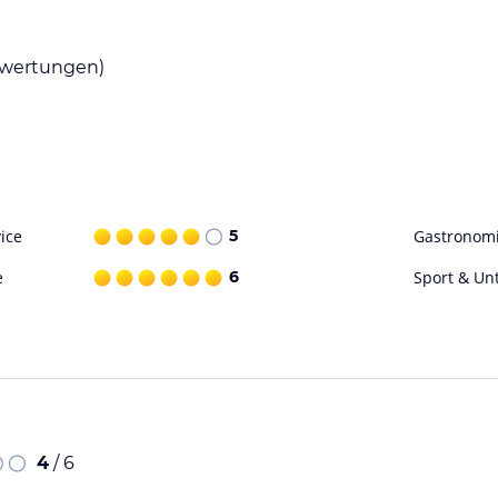
wertungen)
ice
5
Gastronom
e
6
Sport & Un
4
/ 6