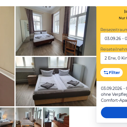
Nur 
Reisezeitrau
03.09.26 - 
Reiseteilneh
2 Erw, 0 Kin
von Expedia
Filter
03.09.2026 -
ohne Verpfl
Comfort-Apa
von Expedia