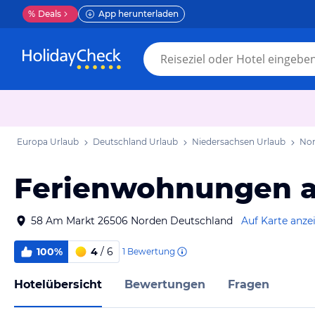
%
Deals
App herunterladen
Europa Urlaub
Deutschland Urlaub
Niedersachsen Urlaub
Nor
Ferienwohnungen a
58 Am Markt 26506 Norden Deutschland
Auf Karte anze
100%
4
/ 6
1
Bewertung
Hotelübersicht
Bewertungen
Fragen