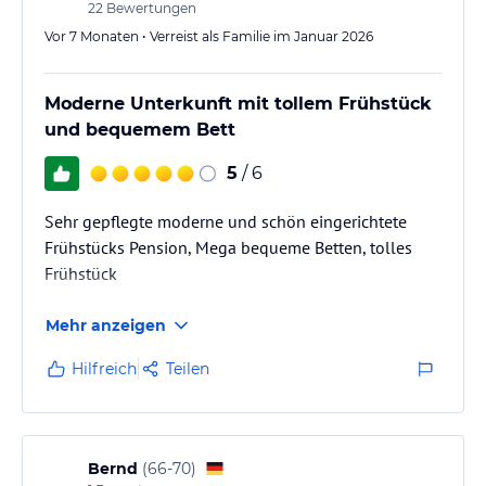
22
Bewertungen
Veganes und glutenfreies Frühstück auf Anfrage.
Vor 7 Monaten • Verreist als Familie im Januar 2026
Hinweis:
Allgemeine und unverbindliche
Hoteliers-/Veranstalter-/Kataloginformationen. Alle Angaben
Moderne Unterkunft mit tollem Frühstück
ohne Gewähr und ohne Prüfung durch HolidayCheck. Bitte
und bequemem Bett
lies vor der Buchung die verbindlichen
Angebotsdetails
des
jeweiligen Veranstalters.
5
/ 6
Sehr gepflegte moderne und schön eingerichtete
Frühstücks Pension, Mega bequeme Betten, tolles
Frühstück
Mehr anzeigen
Hilfreich
Teilen
Bernd
(
66-70
)