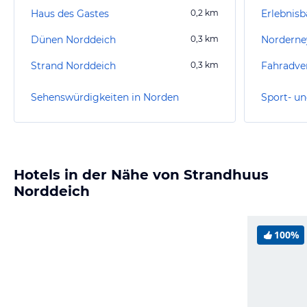
Haus des Gastes
0,2
km
Erlebnis
Dünen Norddeich
0,3
km
Strand Norddeich
0,3
km
Sehenswürdigkeiten in Norden
Sport- un
Hotels in der Nähe von Strandhuus
Norddeich
100%