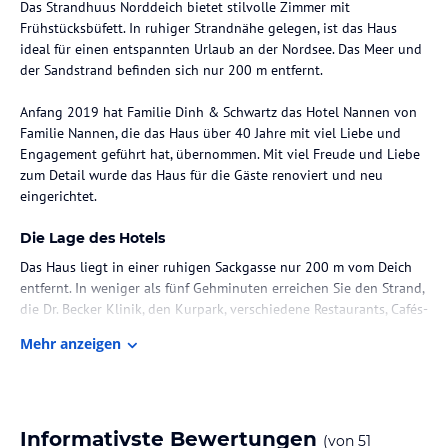
Das Strandhuus Norddeich bietet stilvolle Zimmer mit
Frühstücksbüfett. In ruhiger Strandnähe gelegen, ist das Haus
ideal für einen entspannten Urlaub an der Nordsee. Das Meer und
der Sandstrand befinden sich nur 200 m entfernt.
Anfang 2019 hat Familie Dinh & Schwartz das Hotel Nannen von
Familie Nannen, die das Haus über 40 Jahre mit viel Liebe und
Engagement geführt hat, übernommen. Mit viel Freude und Liebe
zum Detail wurde das Haus für die Gäste renoviert und neu
eingerichtet.
Die Lage des Hotels
Das Haus liegt in einer ruhigen Sackgasse nur 200 m vom Deich
entfernt. In weniger als fünf Gehminuten erreichen Sie den Strand,
die Dr. Becker Klinik, den Kurpark, verschiedene Restaurants, Cafés-
und Eiscafés. Zum Bahnhof und Fähranleger nach Norderney und
Mehr anzeigen
Juist sind es weniger als 15 Gehminuten. Auch die Tourist
Information, das Ocean Wave und die Seehundaufzuchtstation
sind nach einem kurzen Spaziergang zu Fuß erreichbar.
Zimmer / Unterbringung im Hotel
Informativste Bewertungen
(von
51