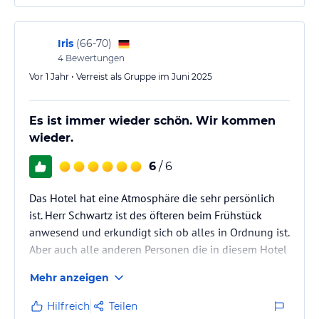
Iris
(
66-70
)
4
Bewertungen
Vor 1 Jahr • Verreist als Gruppe im Juni 2025
Es ist immer wieder schön. Wir kommen
wieder.
6
/ 6
Das Hotel hat eine Atmosphäre die sehr persönlich
ist. Herr Schwartz ist des öfteren beim Frühstück
anwesend und erkundigt sich ob alles in Ordnung ist.
Aber auch alle anderen Personen die in diesem Hotel
arbeiten sind sehr freundlich u zuvorkommend.
Mehr anzeigen
Hervorzuheben ist die hervorragende Lage. In
wenigen Schritten ist man am Deich und dann auch
Hilfreich
Teilen
schon am Strand. Der natürlich auch keine Wünsche