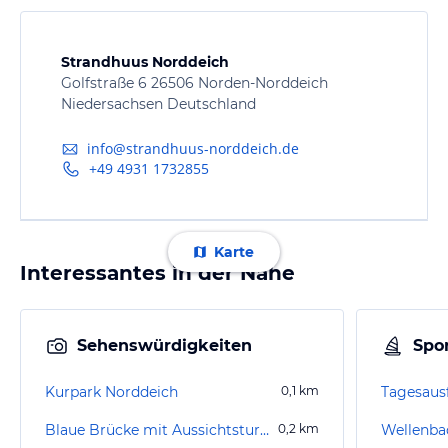
Strandhuus Norddeich
Golfstraße 6 26506 Norden-Norddeich
Niedersachsen Deutschland
info@strandhuus-norddeich.de
+49 4931 1732855
Karte
Interessantes in der Nähe
Sehenswürdigkeiten
Spor
Kurpark Norddeich
0,1
km
Tagesaus
Blaue Brücke mit Aussichtsturm
0,2
km
Wellenba