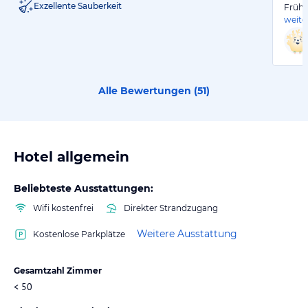
Exzellente Sauberkeit
Frühs
weite
Alle Bewertungen (
51
)
Hotel allgemein
Beliebteste Ausstattungen:
Wifi kostenfrei
Direkter Strandzugang
Weitere Ausstattung
Kostenlose Parkplätze
Gesamtzahl Zimmer
< 50