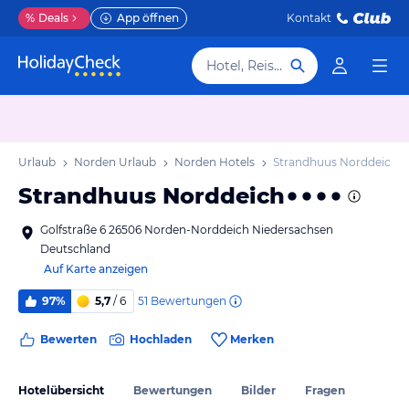
%
Deals
App öffnen
Kontakt
Hotel, Reiseziel
sen Urlaub
Norden Urlaub
Norden Hotels
Strandhuus Norddeich
Strandhuus Norddeich
Golfstraße 6 26506 Norden-Norddeich Niedersachsen
Deutschland
Auf Karte anzeigen
51
Bewertungen
97%
5,7
/ 6
Bewerten
Hochladen
Merken
Hotelübersicht
Bewertungen
Bilder
Fragen