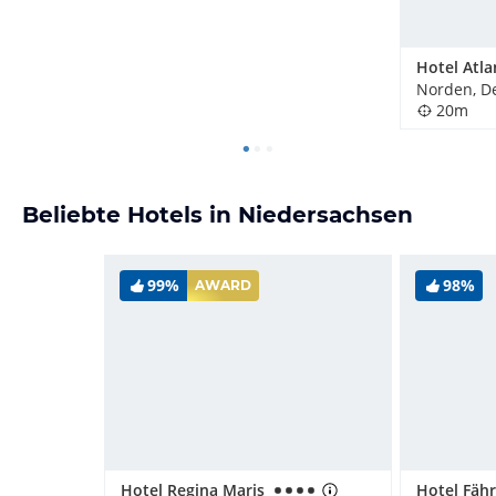
Hotel Atla
Norden, D
20m
Beliebte Hotels in Niedersachsen
99%
98%
AWARD
Hotel Regina Maris
Hotel Fäh