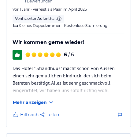
1
Bewertungen
Vor 1 Jahr • Verreist als Paar im April 2025
Verifizierter Aufenthalt
Kleines Doppelzimmer - Kostenlose Stornierung
Wir kommen gerne wieder!
6
/ 6
Das Hotel " Strandhuus" macht schon von Aussen
einen sehr gemütlichen Eindruck, der sich beim
Betreten bestätigt. Alles ist sehr geschmackvoll
eingerichtet, wir haben uns sofort richtig wohl
gefühlt. In dem kleinen Garten stehen 2 Strandkörbe,
Mehr anzeigen
das fanden wir super, hier kann man entspannt
seinen Kaffee genießen.
Hilfreich
Teilen
Wir haben hier eine Woche wunderschönen
erholsamen und entspannten Urlaub verbracht!!