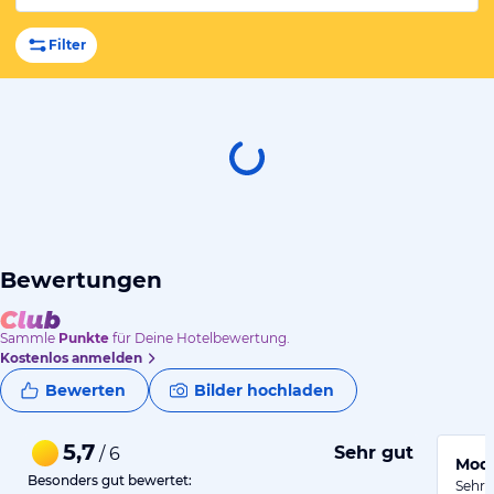
Filter
Bewertungen
Sammle
Punkte
für Deine Hotelbewertung.
Kostenlos anmelden
Bewerten
Bilder hochladen
5,7
Sehr gut
/ 6
Mode
Besonders gut bewertet:
Sehr 