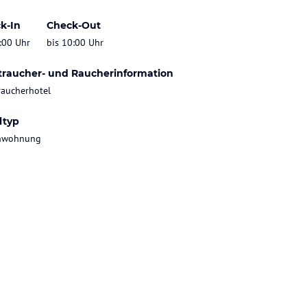
k-In
Check-Out
:00 Uhr
bis 10:00 Uhr
traucher- und Raucherinformation
raucherhotel
ltyp
enwohnung