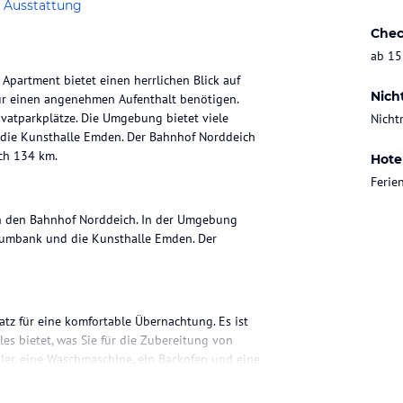
 Ausstattung
Chec
ab 15
 Apartment bietet einen herrlichen Blick auf
Nich
 für einen angenehmen Aufenthalt benötigen.
ivatparkplätze. Die Umgebung bietet viele
Nicht
 die Kunsthalle Emden. Der Bahnhof Norddeich
ach 134 km.
Hote
Feri
an den Bahnhof Norddeich. In der Umgebung
mrumbank und die Kunsthalle Emden. Der
atz für eine komfortable Übernachtung. Es ist
les bietet, was Sie für die Zubereitung von
ler, eine Waschmaschine, ein Backofen und eine
es Apartments.