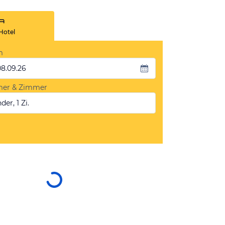
Hotel
m
08.09.26
mer & Zimmer
der, 1 Zi.