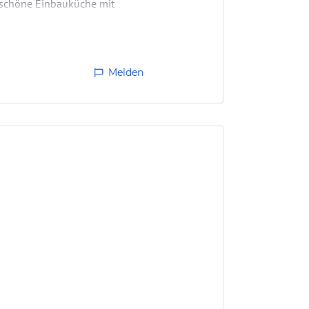
r schöne Einbauküche mit
in…
Melden