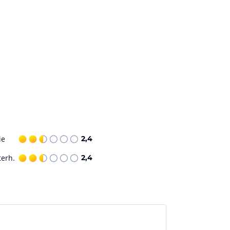
ie
2,4
terh.
2,4