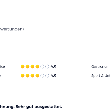
nen Mahlzeiten zubereiten können. In der Küche
 in der Umgebung viele Restaurants und Cafés,
wertungen)
 Freizeitaktivitäten. Erkunden Sie die
ne Sehenswürdigkeiten und Attraktionen.
n Aufenthalt zu einem unvergesslichen
ice
4,0
Gastronom
ohne Gewähr. Bitte lies vor der Buchung die
e
4,0
Sport & Un
hnung. Sehr gut ausgestattet.