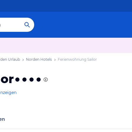
den Urlaub
Norden Hotels
Ferienwohnung Sailor
or
anzeigen
en