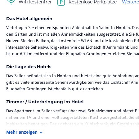
Wifi kostenfrei
Kostenlose Parkplätze
Weitere
Das Hotel allgemein
Verbringen Sie einen entspannten Aufenthalt im Sailor in Norden. Das
den Garten und ist mit allen Annehmlichkeiten ausgestattet, die Sie
Nutzen Sie den Balkon, das kostenfreie WLAN und die kostenfreien Pr
interessante Sehenswürdigkeiten wie das Lichtschiff Amrumbank und
ist nur 6,7 km entfernt und der Flughafen Groningen erreichen Sie n
Die Lage des Hotels
Das Sailor befindet sich in Norden und bietet eine gute Anbindung 
gibt es viele interessante Sehenswürdigkeiten wie das Lichtschiff A
Flughafen Groningen ist ebenfalls gut zu erreichen.
Zimmer / Unterbringung im Hotel
Das Apartment im Sailor verfügt über zwei Schlafzimmer und bietet Pl
mit einem TV und einer voll ausgestatteten Küche ausgestattet, die al
Mahlzeiten benötigen. Dazu gehören ein Kühlschrank, ein Geschirrspü
Mikrowelle. Genießen Sie den Komfort und die Annehmlichkeiten dies
Mehr anzeigen