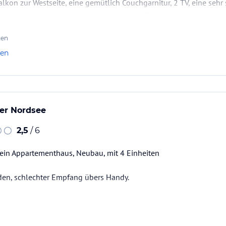
alkon zur Westseite, eine gemütlich Couchgarnitur, 2 TV, eine seh
d ein modernes Duschbad mit Dachfenster. Zur Wohnung gehört e
ten
len
er Nordsee
2,5
/ 6
 ein Appartementhaus, Neubau, mit 4 Einheiten
en, schlechter Empfang übers Handy.
ndtücher können angemietet werden.
atürlich weiterempfohlen werden -