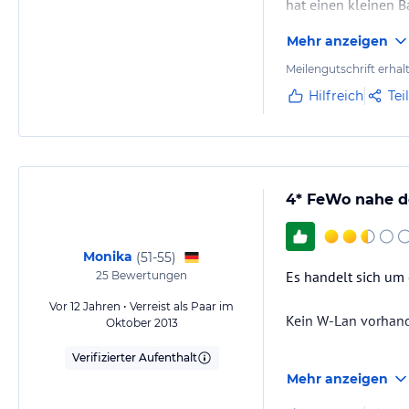
hat einen kleinen B
Sitzgelegenheit un
Mehr anzeigen
Meilengutschrift erhal
Hilfreich
Tei
4* FeWo nahe d
Monika
(
51-55
)
Es handelt sich um
25
Bewertungen
Vor 12 Jahren • Verreist als Paar im
Kein W-Lan vorhand
Oktober 2013
Verifizierter Aufenthalt
Bettwäsche und Ha
Mehr anzeigen
Die Wohnung kann n