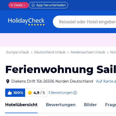
%
Deals
App herunterladen
Europa Urlaub
Deutschland Urlaub
Niedersachsen Urlaub
Nor
Ferienwohnung Sail
Diekens Drift 15b 26506 Norden Deutschland
Auf Karte 
100%
4,9
/ 6
3
Bewertungen
Hotelübersicht
Bewertungen
Bilder
Frag