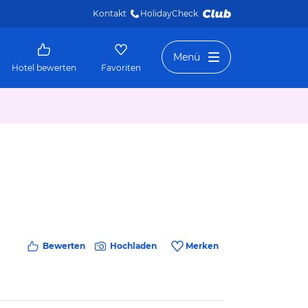
Kontakt
HolidayCheck 
Menü
Hotel bewerten
Favoriten
Bewerten
Hochladen
Merken