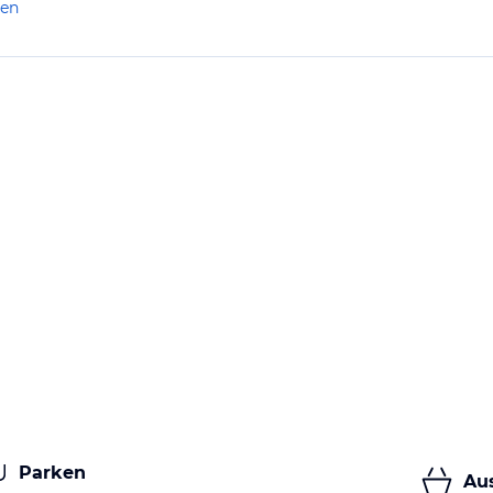
len
 ich nicht weiterempfehlen.
Parken
Au