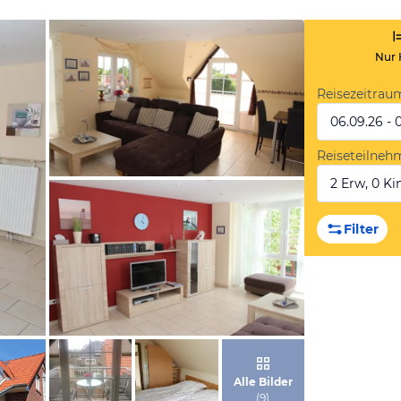
Nur 
Reisezeitrau
06.09.26 - 
Reiseteilneh
2 Erw, 0 Kin
von Booking.com
Filter
von Booking.com
Alle Bilder
(
9
)