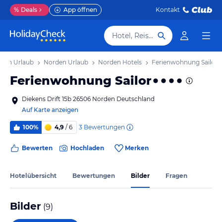
%
Deals
App öffnen
Kontakt
Hotel, Reiseziel
hsen Urlaub
Norden Urlaub
Norden Hotels
Ferienwohnung Sailor
Ferienwohnung Sailor
Diekens Drift 15b 26506 Norden Deutschland
Auf Karte anzeigen
3
Bewertungen
100%
4,9
/ 6
Bewerten
Hochladen
Merken
Hotelübersicht
Bewertungen
Bilder
Fragen
Bilder
(
9
)