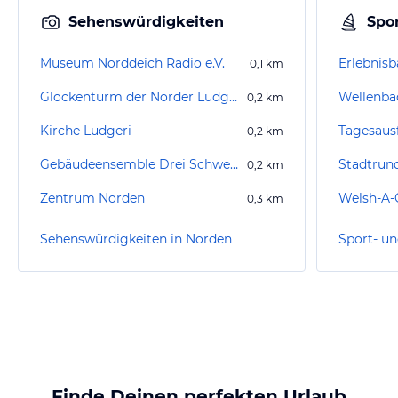
Sehenswürdigkeiten
Spor
Museum Norddeich Radio e.V.
Erlebnis
0,1
km
Glockenturm der Norder Ludgerikirche
Wellenba
0,2
km
Kirche Ludgeri
Tagesaus
0,2
km
Gebäudeensemble Drei Schwestern
Stadtrun
0,2
km
Zentrum Norden
Welsh-A-
0,3
km
Sehenswürdigkeiten in Norden
Sport- un
Finde Deinen perfekten Urlaub