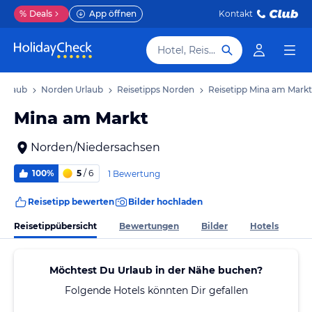
%
Deals
App öffnen
Kontakt
Hotel, Reiseziel
Urlaub
Norden Urlaub
Reisetipps Norden
Reisetipp Mina am Markt
Mina am Markt
Norden/Niedersachsen
100%
5
/ 6
1 Bewertung
Reisetipp bewerten
Bilder hochladen
Reisetippübersicht
Bewertungen
Bilder
Hotels
Möchtest Du Urlaub in der Nähe buchen?
Folgende Hotels könnten Dir gefallen