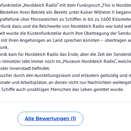
nfunkstelle „Norddeich Radio“ mit dem Funkspruch „This is Nordde
Bestehen ihren Betrieb ein. Bereits unter Kaiser Wilhelm II begann
grafiefunk über Morsezeichen zu Schiffen in bis zu 1600 Kilomete
hfunk dazu und die Reichweite von Norddeich Radio war bald w
hkeit wurde die Küstenfunkstelle durch ihre Übertragung der Sendu
n mit ihren Angehörigen an Land sprechen konnten – übertragen 
unk.
hnik kam für Norddeich Radio das Ende, aber die Zeit der Senderöh
m-Umsetzer lebt immer noch im „Museum Norddeich Radio“, welche
rder Innenstadt befindet.
esucher durch den Ausstellungsraum und erläutern geduldig und 
nate und Arbeitsplätze, an denen nicht nur Nachrichten weitergel
 Schiffe auch unzähligen Menschen das Leben gerettet wurde.
Alle Bewertungen (1)