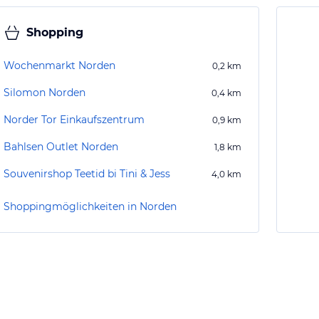
Shopping
Wochenmarkt Norden
0,2
km
Silomon Norden
0,4
km
Norder Tor Einkaufszentrum
0,9
km
Bahlsen Outlet Norden
1,8
km
Souvenirshop Teetid bi Tini & Jess
4,0
km
Shoppingmöglichkeiten in Norden