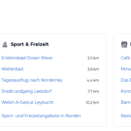
Sport & Freizeit
Erlebnisbad Ocean Wave
Café
3,5
km
Wellenbad
Mina
3,6
km
Tagesausflug nach Norderney
Das 
4,4
km
Stadtrundgang Leezdorf
Kond
7,7
km
Welsh-A-Gestüt Leybucht
Bamb
10,2
km
Sport- und Freizeitangebote in Norden
Rest