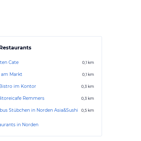
Restaurants
 ten Cate
0,1
km
 am Markt
0,1
km
Bistro im Kontor
0,3
km
itoreicafe Remmers
0,3
km
us Stübchen in Norden Asia&Sushi
0,5
km
aurants in Norden