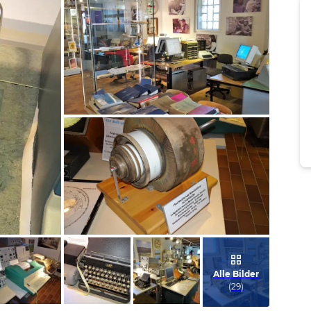
Bild melden
von Jörn
Bild melden
von Jörn
Alle Bilder
(
29
)