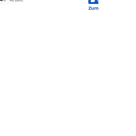
46 Bew.
1.05
Zum Hotel