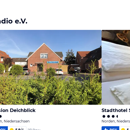
Bild
Bild
Bild
melden
melden
melden
von Jörn
von Jörn
von Jörn
io e.V.
ion Deichblick
Stadthotel
n, Niedersachsen
Norden, Nieder
00
%
5,9
/
6
96
%
5