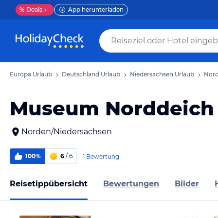
%
Deals
App herunterladen
Europa Urlaub
Deutschland Urlaub
Niedersachsen Urlaub
Nord
Museum Norddeich R
Norden/Niedersachsen
100%
6
/ 6
1 Bewertung
Reisetippübersicht
Bewertungen
Bilder