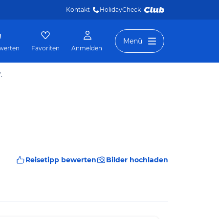
Kontakt
HolidayCheck 
Menü
werten
Favoriten
Anmelden
.
Reisetipp bewerten
Bilder hochladen