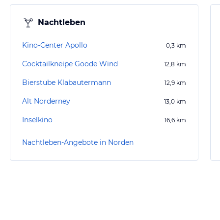
Nachtleben
Kino-Center Apollo
0,3
km
Cocktailkneipe Goode Wind
12,8
km
Bierstube Klabautermann
12,9
km
Alt Norderney
13,0
km
Inselkino
16,6
km
Nachtleben-Angebote in Norden