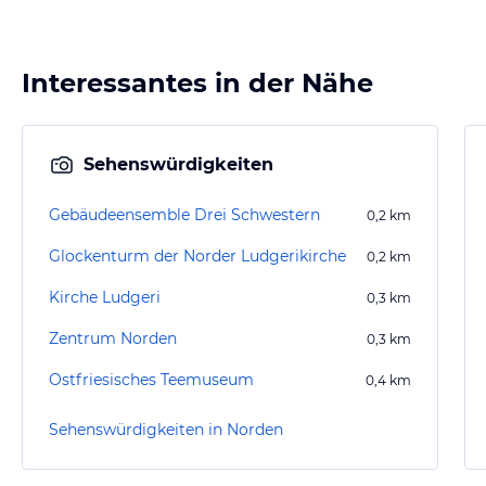
Interessantes in der Nähe
Sehenswürdigkeiten
Gebäudeensemble Drei Schwestern
0,2
km
Glockenturm der Norder Ludgerikirche
0,2
km
Kirche Ludgeri
0,3
km
Zentrum Norden
0,3
km
Ostfriesisches Teemuseum
0,4
km
Sehenswürdigkeiten in Norden