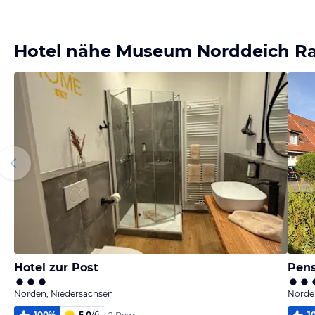
Bild
Bild
Bild
Bild
melden
melden
melden
melden
von Jörn
von Jörn
von Jörn
von Jörn
Hotel nähe Museum Norddeich Rad
Hotel zur Post
Pens
Norden, Niedersachsen
Norde
100
%
5,0
/
6
1