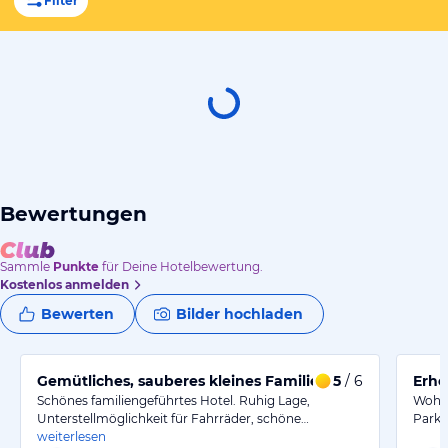
Filter
Bewertungen
Sammle
Punkte
für Deine Hotelbewertung.
Kostenlos anmelden
Bewerten
Bilder hochladen
Gemütliches, sauberes kleines Familienunternehmen.
5
/ 6
Erho
Schönes familiengeführtes Hotel. Ruhig Lage,
Wohlf
Unterstellmöglichkeit für Fahrräder, schöne…
Parkp
weiterlesen