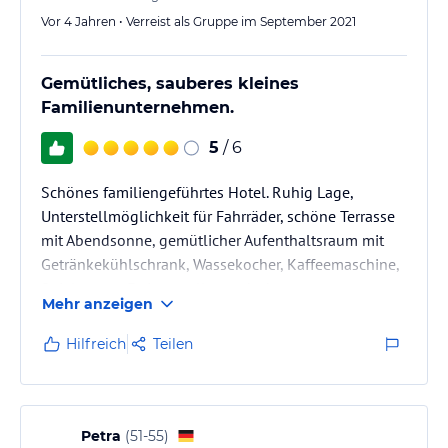
Vor 4 Jahren • Verreist als Gruppe im September 2021
Gemütliches, sauberes kleines
Familienunternehmen.
5
/ 6
Schönes familiengeführtes Hotel. Ruhig Lage,
Unterstellmöglichkeit für Fahrräder, schöne Terrasse
mit Abendsonne, gemütlicher Aufenthaltsraum mit
Getränkekühlschrank, Wassekocher, Kaffeemaschine,
Spielen etc.. Es ist an alles gedacht, sogar an
Mehr anzeigen
Schlüsselhaken neben der Zimmertür und
Schubladen im Bad. Toll!!
Hilfreich
Teilen
Petra
(
51-55
)