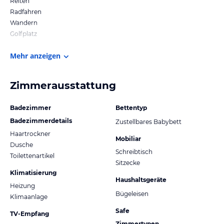
Reiten
Radfahren
Wandern
Golfplatz
Mehr anzeigen
Zimmerausstattung
Badezimmer
Bettentyp
Badezimmerdetails
Zustellbares Babybett
Haartrockner
Mobiliar
Dusche
Schreibtisch
Toilettenartikel
Sitzecke
Klimatisierung
Haushaltsgeräte
Heizung
Bügeleisen
Klimaanlage
Safe
TV-Empfang
Zimmertypen