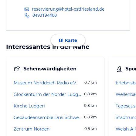
reservierung@hotel-ostfriesland.de
0493194400
Karte
Interessantes in der Nähe
Sehenswürdigkeiten
Spor
Museum Norddeich Radio e.V.
0,7
km
Erlebnis
Glockenturm der Norder Ludgerikirche
0,8
km
Wellenba
Kirche Ludgeri
0,8
km
Tagesaus
Gebäudeensemble Drei Schwestern
0,8
km
Stadtrun
Zentrum Norden
0,9
km
Welsh-A-