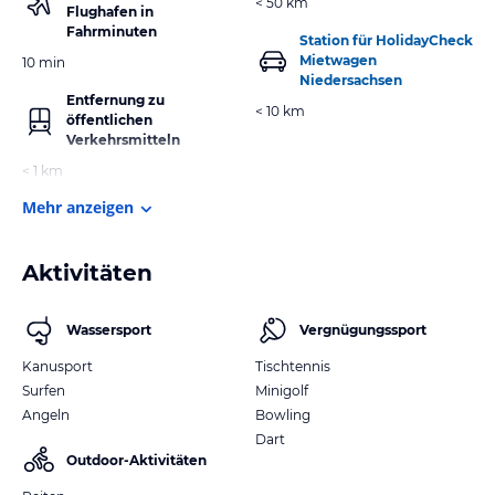
< 50 km
Flughafen in
Fahrminuten
Station für HolidayCheck
Mietwagen
10 min
Niedersachsen
Entfernung zu
< 10 km
öffentlichen
Verkehrsmitteln
< 1 km
Mehr anzeigen
Aktivitäten
Wassersport
Vergnügungssport
Kanusport
Tischtennis
Surfen
Minigolf
Angeln
Bowling
Dart
Outdoor-Aktivitäten