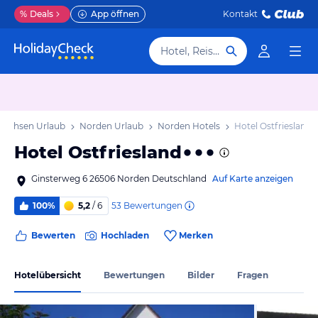
%
Deals
App öffnen
Kontakt
Hotel, Reiseziel
sachsen Urlaub
Norden Urlaub
Norden Hotels
Hotel Ostfriesland
Hotel Ostfriesland
Ginsterweg 6 26506 Norden Deutschland
Auf Karte anzeigen
53
Bewertungen
100%
5,2
/ 6
Bewerten
Hochladen
Merken
Hotelübersicht
Bewertungen
Bilder
Fragen