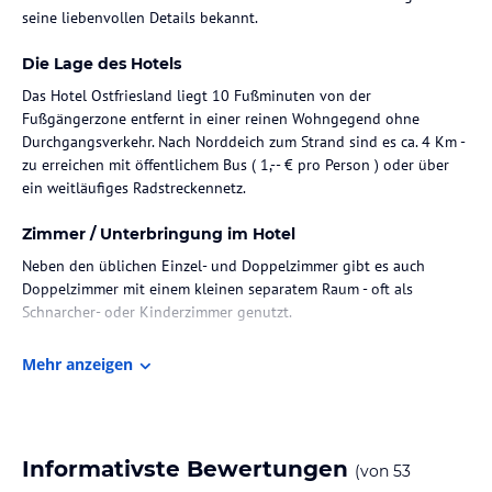
seine liebenvollen Details bekannt.
Die Lage des Hotels
Das Hotel Ostfriesland liegt 10 Fußminuten von der
Fußgängerzone entfernt in einer reinen Wohngegend ohne
Durchgangsverkehr. Nach Norddeich zum Strand sind es ca. 4 Km -
zu erreichen mit öffentlichem Bus ( 1,-- € pro Person ) oder über
ein weitläufiges Radstreckennetz.
Zimmer / Unterbringung im Hotel
Neben den üblichen Einzel- und Doppelzimmer gibt es auch
Doppelzimmer mit einem kleinen separatem Raum - oft als
Schnarcher- oder Kinderzimmer genutzt.
Gastronomie im Hotel
Mehr anzeigen
Das Frühstücksbuffet ist reichhaltig, gesellig und seit Neuesten
auch für Diabetiker geeignet. In Corona-Zeiten wird das Frühstück
nach freier Auswahl am Tisch serviert.
Informativste Bewertungen
(von
53
Sport und Unterhaltung