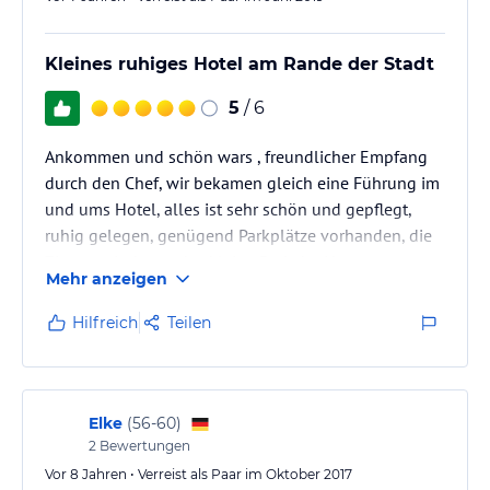
Kleines ruhiges Hotel am Rande der Stadt
5
/ 6
Ankommen und schön wars , freundlicher Empfang
durch den Chef, wir bekamen gleich eine Führung im
und ums Hotel, alles ist sehr schön und gepflegt,
ruhig gelegen, genügend Parkplätze vorhanden, die
Zimmer sind neu, das kleine Bad, der Hammer, so
Mehr anzeigen
intelligent eingerichtet, alles konnte man verstauen
und doch genug Platz, dann das Frühstück auch
Hilfreich
Teilen
liebevoll hergerichtet von der Chefin. Es lässt kaum
Wünsche offen Sie hat uns dann auch die Zeremonie
des tee trinkens erklärt,prima ,aber natürlich gibts
auch…
Elke
(
56-60
)
2
Bewertungen
Vor 8 Jahren • Verreist als Paar im Oktober 2017