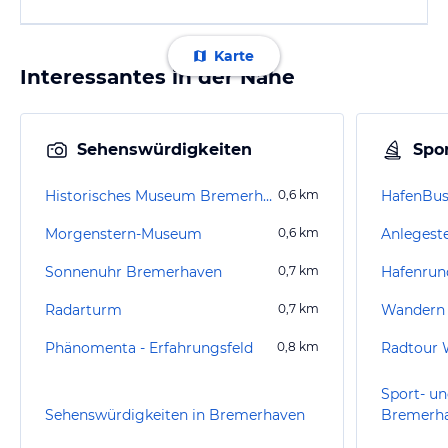
Karte
Interessantes in der Nähe
Sehenswürdigkeiten
Spor
Historisches Museum Bremerhaven
0,6
km
HafenBu
Morgenstern-Museum
0,6
km
Sonnenuhr Bremerhaven
0,7
km
Hafenrun
Radarturm
0,7
km
Wandern
Phänomenta - Erfahrungsfeld
0,8
km
Sport- un
Sehenswürdigkeiten in Bremerhaven
Bremerh