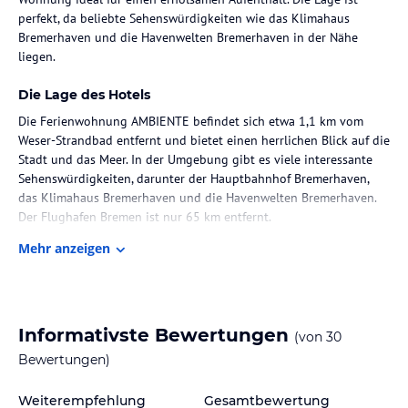
perfekt, da beliebte Sehenswürdigkeiten wie das Klimahaus
Bremerhaven und die Havenwelten Bremerhaven in der Nähe
liegen.
Die Lage des Hotels
Die Ferienwohnung AMBIENTE befindet sich etwa 1,1 km vom
Weser-Strandbad entfernt und bietet einen herrlichen Blick auf die
Stadt und das Meer. In der Umgebung gibt es viele interessante
Sehenswürdigkeiten, darunter der Hauptbahnhof Bremerhaven,
das Klimahaus Bremerhaven und die Havenwelten Bremerhaven.
Der Flughafen Bremen ist nur 65 km entfernt.
Mehr anzeigen
Zimmer / Unterbringung im Hotel
Die Ferienwohnung AMBIENTE verfügt über 2 gemütliche
Schlafzimmer, eine voll ausgestattete Küche mit Kühlschrank und
Geschirrspüler sowie ein komfortables Badezimmer mit Dusche. Im
Informativste Bewertungen
(von
30
Apartment stehen Handtücher und Bettwäsche zur Verfügung. Der
Balkon bietet einen wunderschönen Meerblick und das
Bewertungen)
kostenfreie WLAN sorgt für eine gute Internetverbindung.
Weiterempfehlung
Gesamtbewertung