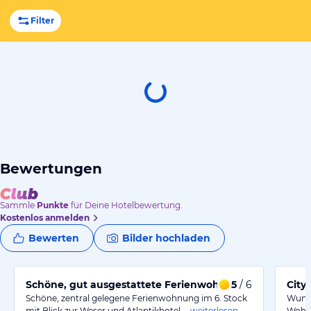
Filter
Bewertungen
Sammle
Punkte
für Deine Hotelbewertung.
Kostenlos anmelden
Bewerten
Bilder hochladen
Schöne, gut ausgestattete Ferienwohnung.
5
/ 6
City
Schöne, zentral gelegene Ferienwohnung im 6. Stock
Wunde
mit Blick zur Weser und Atlantikhotel.…
weiterlesen
Wohnu