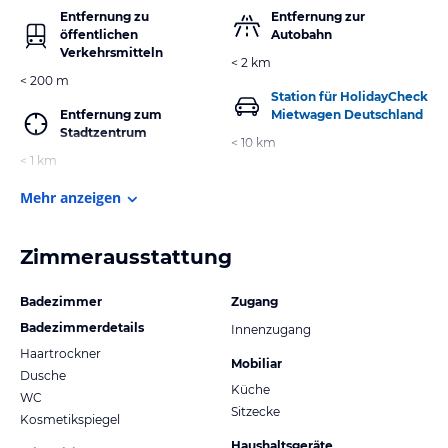
Entfernung zu
Entfernung zur
öffentlichen
Autobahn
Verkehrsmitteln
< 2 km
< 200 m
Station für HolidayCheck
Entfernung zum
Mietwagen Deutschland
Stadtzentrum
< 10 km
< 1 km
Mehr anzeigen
Zimmerausstattung
Badezimmer
Zugang
Badezimmerdetails
Innenzugang
Haartrockner
Mobiliar
Dusche
Küche
WC
Sitzecke
Kosmetikspiegel
Haushaltsgeräte