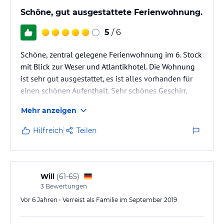
Schöne, gut ausgestattete Ferienwohnung.
5
/ 6
Schöne, zentral gelegene Ferienwohnung im 6. Stock
mit Blick zur Weser und Atlantikhotel. Die Wohnung
ist sehr gut ausgestattet, es ist alles vorhanden für
einen schönen Aufenthalt. Sehr schönes Geschirr,
Villeroy & Boch, schöne Gläser. Alles 6 fach und nicht
Mehr anzeigen
zusammen gewürfelt. Man hat bei der Ausstattung
wirklich an alles gedacht, um den Aufenthalt so
Hilfreich
Teilen
schön und angenehm wie möglich zu machen.
Lediglich die Couchgarnitur ist auf Dauer ein wenig
unbequem, da schon recht durch gesessen. Wir waren
zu viert über…
Will
(
61-65
)
3
Bewertungen
Vor 6 Jahren • Verreist als Familie im September 2019