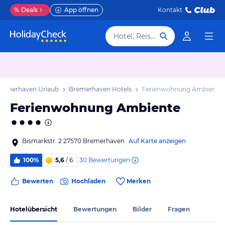
%
Deals
App öffnen
Kontakt
Hotel, Reiseziel
remerhaven Urlaub
Bremerhaven Hotels
Ferienwohnung Ambiente
Ferienwohnung Ambiente
Bismarkstr. 2 27570 Bremerhaven
Auf Karte anzeigen
30
Bewertungen
100%
5,6
/ 6
Bewerten
Hochladen
Merken
Hotelübersicht
Bewertungen
Bilder
Fragen