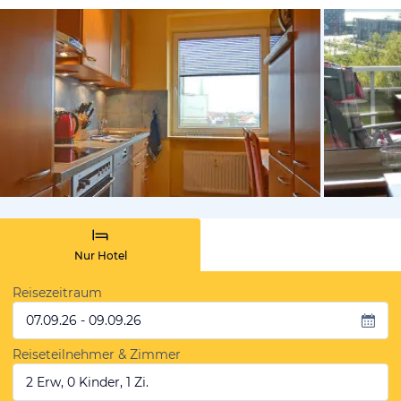
vom Hotelie
Nur Hotel
Reisezeitraum
07.09.26 - 09.09.26
Reiseteilnehmer & Zimmer
2 Erw, 0 Kinder, 1 Zi.