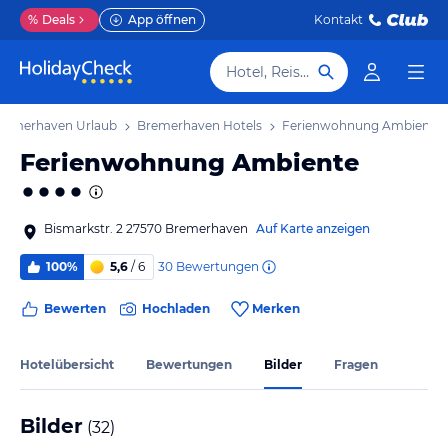
%
Deals
App öffnen
Kontakt
Hotel, Reiseziel
remerhaven Urlaub
Bremerhaven Hotels
Ferienwohnung Ambiente
Ferienwohnung Ambiente
Bismarkstr. 2 27570 Bremerhaven
Auf Karte anzeigen
30
Bewertungen
100%
5,6
/ 6
Bewerten
Hochladen
Merken
Hotelübersicht
Bewertungen
Bilder
Fragen
Bilder
(
32
)