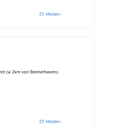
Melden
ment ca 2km von Bremerhavens
et und das kann mit Koffern
Melden