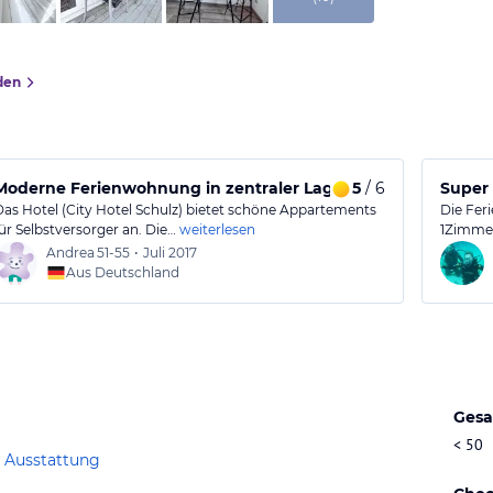
den
Moderne Ferienwohnung in zentraler Lage
5
/ 6
Super 
Das Hotel (City Hotel Schulz) bietet schöne Appartements
Die Fer
für Selbstversorger an. Die…
weiterlesen
1Zimmer
Andrea
51-55
•
Juli 2017
Aus Deutschland
Gesa
< 50
 Ausstattung