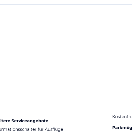
angrenzendem Hotel. Das Personal ist hier sehr freundlich gewe
Kostenfre
itere Serviceangebote
Parkmögl
ormationsschalter für Ausflüge