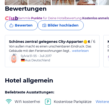
Bewertungen
Sammle
Punkte
für Deine Hotelbewertung.
Kostenlos anmel
Bewerten
Bilder hochladen
Schönes zentral gelegenes City-Appartement
6
/ 6
Von außen macht es einen unscheinbaren Eindruck. Das
Gebäude mit den Ferienwohnungen liegt…
weiterlesen
Sylvia
51-55
•
Juli 2017
Aus Deutschland
Hotel allgemein
Beliebteste Ausstattungen:
Wifi kostenfrei
Kostenlose Parkplätze
Weitere