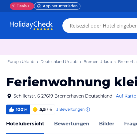
%
Deals
App herunterladen
Europa Urlaub
Deutschland Urlaub
Bremen Urlaub
Bremerha
Ferienwohnung klei
Schillerstr. 6 27619 Bremerhaven Deutschland
Auf Karte
100%
5,5
/ 6
3
Bewertungen
Hotelübersicht
Bewertungen
Bilder
Frag