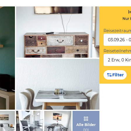
Nur 
Reisezeitrau
03.09.26 - 
Reiseteilneh
2 Erw, 0 Kin
von Booking.com
Filter
von Booking.com
Alle Bilder
(
10
)