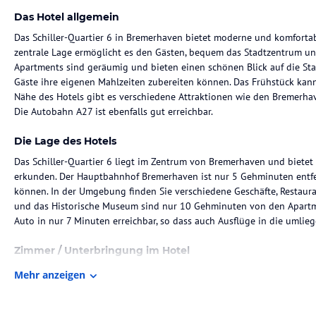
Das Hotel allgemein
Das Schiller-Quartier 6 in Bremerhaven bietet moderne und komfortab
zentrale Lage ermöglicht es den Gästen, bequem das Stadtzentrum un
Apartments sind geräumig und bieten einen schönen Blick auf die Stadt
Gäste ihre eigenen Mahlzeiten zubereiten können. Das Frühstück kan
Nähe des Hotels gibt es verschiedene Attraktionen wie den Bremerha
Die Autobahn A27 ist ebenfalls gut erreichbar.
Die Lage des Hotels
Das Schiller-Quartier 6 liegt im Zentrum von Bremerhaven und bietet 
erkunden. Der Hauptbahnhof Bremerhaven ist nur 5 Gehminuten entfe
können. In der Umgebung finden Sie verschiedene Geschäfte, Restaur
und das Historische Museum sind nur 10 Gehminuten von den Apartme
Auto in nur 7 Minuten erreichbar, so dass auch Ausflüge in die umli
Zimmer / Unterbringung im Hotel
Die Apartments im Schiller-Quartier 6 sind modern und geschmackvoll 
Mehr anzeigen
die viel Tageslicht hereinlassen und einen schönen Blick auf die Stad
kombinierten Wohn- und Schlafzimmer, das mit einem bequemen Bett u
separate Küche bietet alle notwendigen Geräte und Utensilien, um Ma