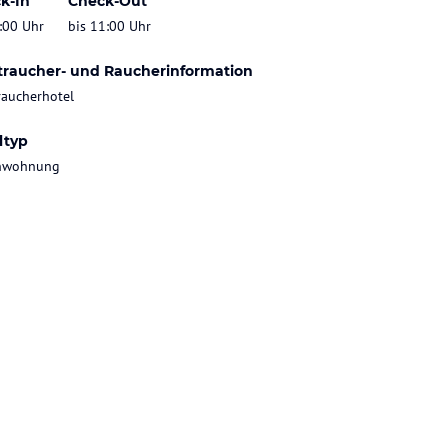
k-In
Check-Out
:00 Uhr
bis 11:00 Uhr
traucher- und Raucherinformation
raucherhotel
ltyp
enwohnung