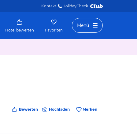
Kontakt
HolidayCheck 
Menü
Hotel bewerten
Favoriten
Bewerten
Hochladen
Merken