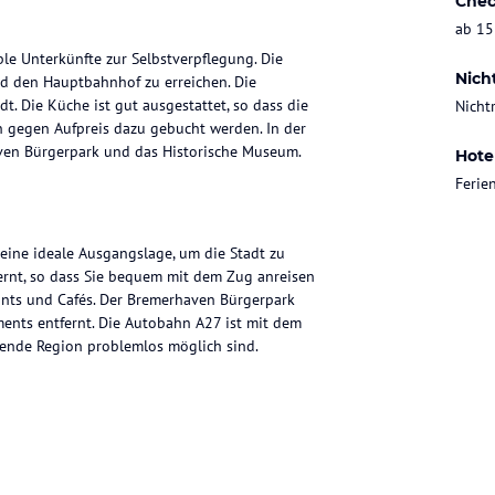
Chec
ab 15
le Unterkünfte zur Selbstverpflegung. Die
Nich
d den Hauptbahnhof zu erreichen. Die
. Die Küche ist gut ausgestattet, so dass die
Nicht
n gegen Aufpreis dazu gebucht werden. In der
ven Bürgerpark und das Historische Museum.
Hote
Feri
eine ideale Ausgangslage, um die Stadt zu
rnt, so dass Sie bequem mit dem Zug anreisen
ants und Cafés. Der Bremerhaven Bürgerpark
nts entfernt. Die Autobahn A27 ist mit dem
egende Region problemlos möglich sind.
eingerichtet. Sie verfügen über große Fenster,
t bieten. Jedes Apartment besteht aus einem
nd einem Flachbild-TV ausgestattet ist. Die
hlzeiten zuzubereiten, darunter ein Herd und