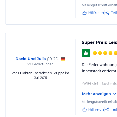
Meilengutschrift erhal
Hilfreich
Tei
Super Preis Lei
David Und Julia
(
19-25
)
Die Ferienwohnung 
27
Bewertungen
Innenstadt entfernt.
Vor 10 Jahren • Verreist als Gruppe im
Juli 2015
-WiFi steht kostenl
-Kein Frühstück inkl
Mehr anzeigen
-Wohnung ist sehr 
sehr sauber
Meilengutschrift erhal
-einziger negative 
Hilfreich
Tei
ziemlich anstrenge