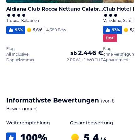
Aldiana Club Rocca Nettuno Calabria
Club Hotel Re
Tropea, Kalabrien
Valledoria, Sardinie
95
%
5,6
/
6
93
%
5,2
/
6
4.380 Bew.
Deal
Flug
Flug
2.446 €
ab
All Inclusive
ohne Verpflegung
Doppelzimmer
2 ERW. • 1 WOCHE
Appartement
Informativste Bewertungen
(von
8
Bewertungen)
Weiterempfehlung
Gesamtbewertung
100
%
5,4
/ 6