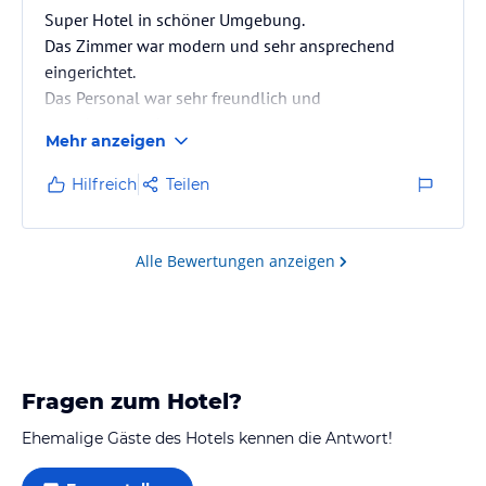
Super Hotel in schöner Umgebung.
Das Zimmer war modern und sehr ansprechend
eingerichtet.
Das Personal war sehr freundlich und
zuvorkommend.
Mehr anzeigen
Ein fast perfekter Aufenthalt mit kleinen Makeln:
- die Speisen hätten wir uns ein weniger heißer
Hilfreich
Teilen
serviert gewünscht.
- das Housekeeping hat 2 Handtücher mitgenommen
und dann nicht ersetzt. Das war kein Problem, da von
Alle Bewertungen anzeigen
vornherein 4 Handtücher vorhanden waren.
- obwohl noch neu, gab es bereits Gebrauchsspuren
an der Einrichtung. War wohl nicht die beste Auswahl
der gewählten…
Fragen zum Hotel?
Ehemalige Gäste des Hotels kennen die Antwort!