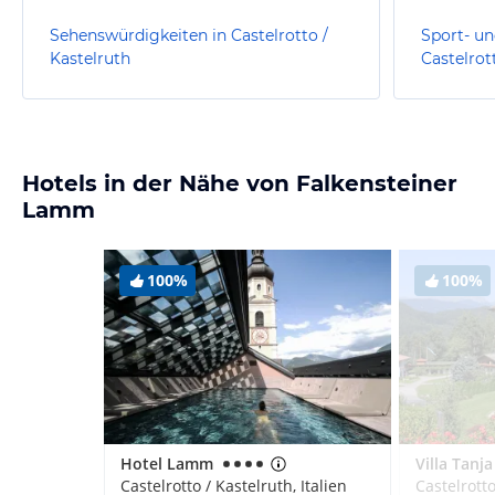
Sehenswürdigkeiten in Castelrotto /
Sport- un
Kastelruth
Castelrot
Hotels in der Nähe von Falkensteiner
Lamm
100%
100%
Hotel Lamm
Villa Tanja
Castelrotto / Kastelruth, Italien
Castelrotto