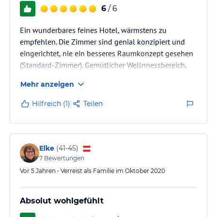
6
/ 6
Ein wunderbares feines Hotel, wärmstens zu
empfehlen. Die Zimmer sind genial konzipiert und
eingerichtet, nie ein besseres Raumkonzept gesehen
(Standard-Zimmer). Gemütlicher Wellnnessbereich,
Gourmet-Verpflegung, freundliches zuvorkommendes
Mehr anzeigen
Personal. Lage spitzenmäßig mitten im schönen
Kastelruth mit Tiefgarage. Die Liegen im
Hilfreich (1)
Teilen
Wellnessbereich könnten bequemer sein, aber das ist
Jammern auf höchstem Niveau :-)
Elke
(
41-45
)
7
Bewertungen
Vor 5 Jahren • Verreist als Familie im Oktober 2020
Absolut wohlgefühlt