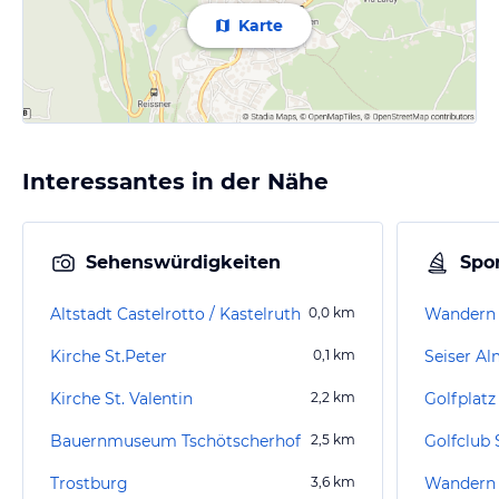
Karte
Interessantes in der Nähe
Sehenswürdigkeiten
Spor
Altstadt Castelrotto / Kastelruth
0,0
km
Wandern 
Kirche St.Peter
0,1
km
Seiser A
Kirche St. Valentin
2,2
km
Golfplatz
Bauernmuseum Tschötscherhof
2,5
km
Golfclub S
Trostburg
3,6
km
Wandern 