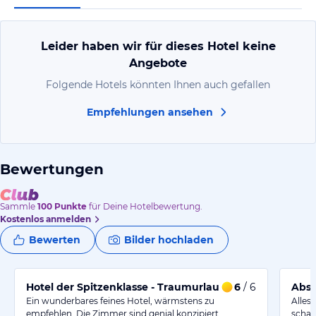
Leider haben wir für dieses Hotel keine
Angebote
Folgende Hotels könnten Ihnen auch gefallen
Empfehlungen ansehen
Bewertungen
Sammle
100
Punkte
für Deine Hotelbewertung.
Kostenlos anmelden
Bewerten
Bilder hochladen
Hotel der Spitzenklasse - Traumurlaub
6
/ 6
Abso
Ein wunderbares feines Hotel, wärmstens zu
Alles
empfehlen. Die Zimmer sind genial konzipiert…
schad