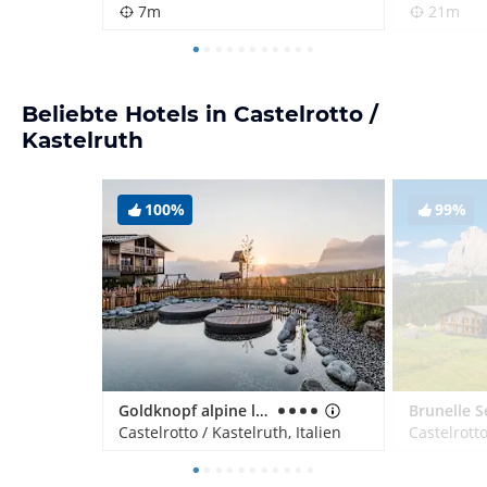
7m
21m
Beliebte Hotels in Castelrotto /
Kastelruth
100%
99%
Goldknopf alpine lifestyle hotel
Castelrotto / Kastelruth, Italien
Castelrotto