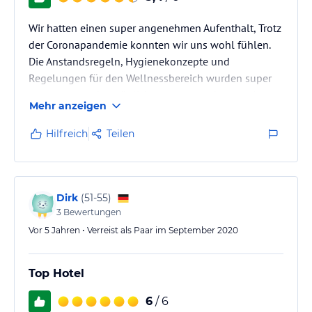
Wir hatten einen super angenehmen Aufenthalt, Trotz
der Coronapandemie konnten wir uns wohl fühlen.
Die Anstandsregeln, Hygienekonzepte und
Regelungen für den Wellnessbereich wurden super
umgesetzt und ermöglichten uns trotzdem zwei
Mehr anzeigen
schöne entspannte Tage. Und hat es an nichts gefehlt.
Die Zimmer waren super und sauber mit einem
Hilfreich
Teilen
wunderschönen Blick auf die Berge. Das Essen super
lecker. Das Einzige was währen unseres Aufenthalts
nicht funktioniert hat war das WLAN. Wir würden
jederzeit nochmal kommen.
Dirk
(
51-55
)
3
Bewertungen
Vor 5 Jahren • Verreist als Paar im September 2020
Top Hotel
6
/ 6