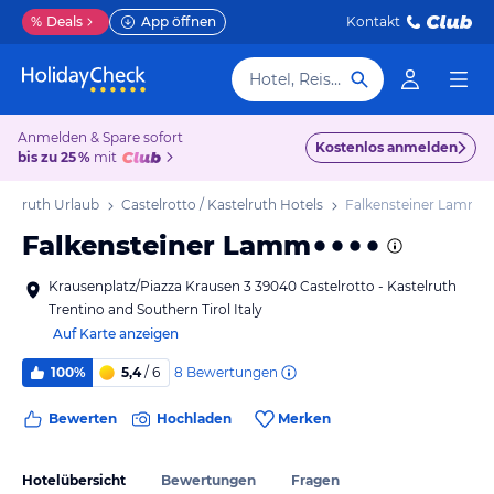
%
Deals
App öffnen
Kontakt
Hotel, Reiseziel
Anmelden & Spare sofort
Kostenlos anmelden
bis zu 25 %
mit
astelruth Urlaub
Castelrotto / Kastelruth Hotels
Falkensteiner Lamm
Falkensteiner Lamm
Krausenplatz/Piazza Krausen 3 39040 Castelrotto - Kastelruth
Trentino and Southern Tirol Italy
Auf Karte anzeigen
8
Bewertungen
100%
5,4
/ 6
Bewerten
Hochladen
Merken
Hotelübersicht
Bewertungen
Fragen