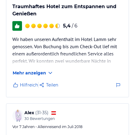
Traumhaftes Hotel zum Entspannen und
Genießen
5,4
/ 6
Wir haben unseren Aufenthalt im Hotel Lamm sehr
genossen. Von Buchung bis zum Check-Out lief mit
einem außerordentlich freundlichen Service alles
perfekt. Wir konnten zwei wunderbare Nächte in
einem tollen Zimmer, bei Wellness und wunderbarem
Mehr anzeigen
Essen genießen und empfehlen das Hotel gerne
weiter.
Hilfreich
Teilen
Alex
(
31-35
)
30
Bewertungen
Vor 7 Jahren • Alleinreisend im Juli 2018