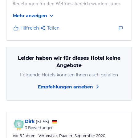
Regelungen für den Wellnessbereich wurden super
umgesetzt und ermöglichten uns trotzdem zwei
Mehr anzeigen
schöne entspannte Tage. Und hat es an nichts gefehlt.
Die Zimmer waren super und sauber mit einem
Hilfreich
Teilen
wunderschönen Blick auf die Berge. Das Essen super
lecker. Das Einzige was währen unseres Aufenthalts
nicht funktioniert hat war das WLAN. Wir würden
jederzeit nochmal kommen.
Leider haben wir für dieses Hotel keine
Angebote
Folgende Hotels könnten Ihnen auch gefallen
Empfehlungen ansehen
Dirk
(
51-55
)
3
Bewertungen
Vor 5 Jahren • Verreist als Paar im September 2020