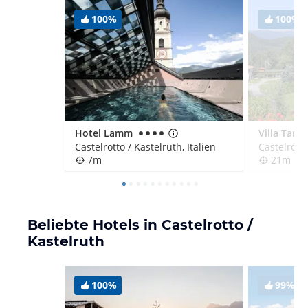
100%
100%
Hotel Lamm
Villa Tanja
Castelrotto / Kastelruth, Italien
Castelrotto
7m
21m
Beliebte Hotels in Castelrotto /
Kastelruth
100%
99%