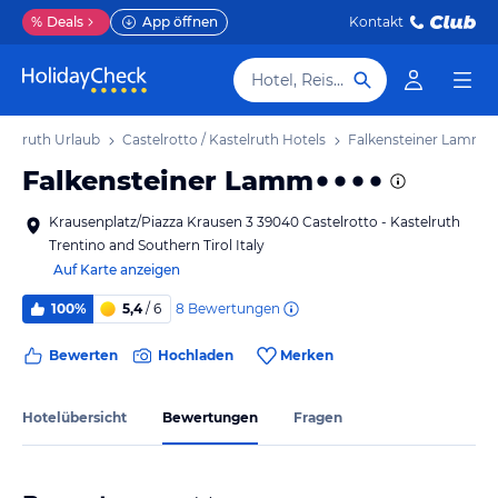
%
Deals
App öffnen
Kontakt
Hotel, Reiseziel
astelruth Urlaub
Castelrotto / Kastelruth Hotels
Falkensteiner Lamm
Falkensteiner Lamm
Krausenplatz/Piazza Krausen 3 39040 Castelrotto - Kastelruth
Trentino and Southern Tirol Italy
Auf Karte anzeigen
8
Bewertungen
100%
5,4
/ 6
Bewerten
Hochladen
Merken
Hotelübersicht
Bewertungen
Fragen