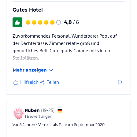
Gutes Hotel
4,8
/ 6
Zuvorkommendes Personal. Wunderbarer Pool auf
der Dachterrasse. Zimmer relativ groß und
gemütliches Bett. Gute gratis Garage mit vielen
Stellplätzen.
Kritik am Frühstück: ausgegangene Speisen werden
Mehr anzeigen
bereits vor 10 Uhr schon nicht mehr nachgefüllt
(Salami, Frischkäse, Körnerbrot etc.), obwohl der Herr
Hilfreich
Teilen
im Sakko ständig einen sehr kontrollierenden Blick
auf das Buffet hatte —dies diente wohl mehr seiner
Show—.
Ruben
(
19-25
)
1
Bewertungen
Vor 5 Jahren • Verreist als Paar im September 2020