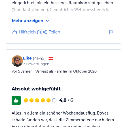
eingerichtet, nie ein besseres Raumkonzept gesehen
(Standard-Zimmer). Gemütlicher Wellnnessbereich,
Gourmet-Verpflegung, freundliches zuvorkommendes
Mehr anzeigen
Personal. Lage spitzenmäßig mitten im schönen
Kastelruth mit Tiefgarage. Die Liegen im
Hilfreich (1)
Teilen
Wellnessbereich könnten bequemer sein, aber das ist
Jammern auf höchstem Niveau :-)
Elke
(
41-45
)
7
Bewertungen
Vor 5 Jahren • Verreist als Familie im Oktober 2020
Absolut wohlgefühlt
4,8
/ 6
Alles in allem ein schöner Wochendausflug. Etwas
schade fanden wir, dass die Zimmerbelege nach dem
Essen ohne Aufforderung zum unterschrieben