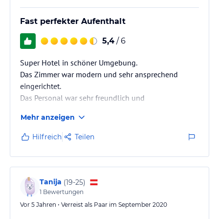
Fast perfekter Aufenthalt
5,4
/ 6
Super Hotel in schöner Umgebung.
Das Zimmer war modern und sehr ansprechend
eingerichtet.
Das Personal war sehr freundlich und
zuvorkommend.
Mehr anzeigen
Ein fast perfekter Aufenthalt mit kleinen Makeln:
- die Speisen hätten wir uns ein weniger heißer
Hilfreich
Teilen
serviert gewünscht.
- das Housekeeping hat 2 Handtücher mitgenommen
und dann nicht ersetzt. Das war kein Problem, da von
vornherein 4 Handtücher vorhanden waren.
Tanija
(
19-25
)
- obwohl noch neu, gab es bereits Gebrauchsspuren
1
Bewertungen
an der Einrichtung. War wohl nicht die beste Auswahl
Vor 5 Jahren • Verreist als Paar im September 2020
der gewählten…