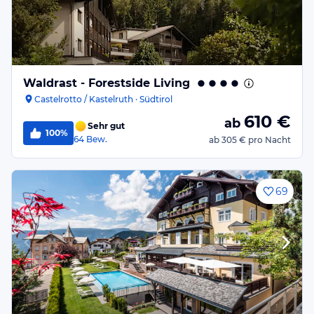
Waldrast - Forestside Living
Castelrotto / Kastelruth · Südtirol
610
€
ab
Sehr gut
100%
64
Bew.
ab
305 €
pro Nacht
69