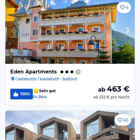
4
Eden Apartments
Castelrotto / Kastelruth · Südtirol
463
€
ab
Sehr gut
100%
64
Bew.
ab
232 €
pro Nacht
45