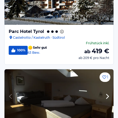
Parc Hotel Tyrol
Castelrotto / Kastelruth · Südtirol
Frühstück
inkl.
Sehr gut
419
€
100%
ab
63
Bew.
ab
209 €
pro Nacht
1