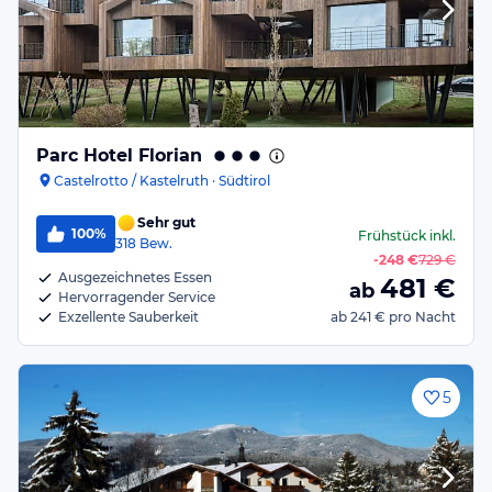
Parc Hotel Florian
Castelrotto / Kastelruth · Südtirol
Sehr gut
100%
Frühstück
inkl.
318
Bew.
-
248 €
729 €
Ausgezeichnetes Essen
481
€
ab
Hervorragender Service
Exzellente Sauberkeit
ab
241 €
pro Nacht
5