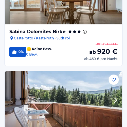
Sabina Dolomites Birke
Castelrotto / Kastelruth · Südtirol
-
88 €
1.008 €
Keine Bew.
920
€
ab
0%
0
Bew.
ab
460 €
pro Nacht