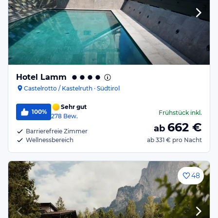
Hotel Lamm
Castelrotto / Kastelruth · Südtirol
Sehr gut
100%
Frühstück
inkl.
278
Bew.
662
€
ab
Barrierefreie Zimmer
Wellnessbereich
ab
331 €
pro Nacht
48