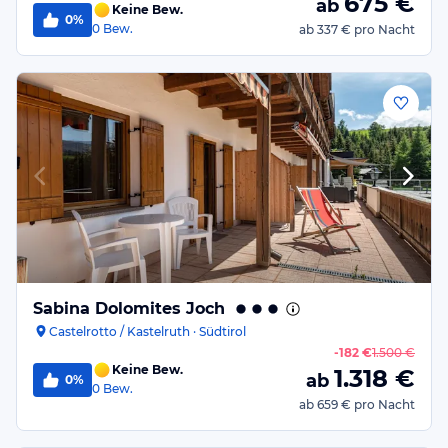
675
€
ab
Keine Bew.
0%
0
Bew.
ab
337 €
pro Nacht
Sabina Dolomites Joch
Castelrotto / Kastelruth · Südtirol
-
182 €
1.500 €
Keine Bew.
1.318
€
ab
0%
0
Bew.
ab
659 €
pro Nacht