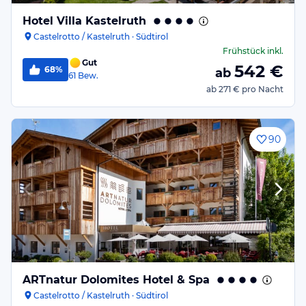
Hotel Villa Kastelruth
Castelrotto / Kastelruth · Südtirol
Frühstück
inkl.
Gut
542
€
68%
ab
61
Bew.
ab
271 €
pro Nacht
90
ARTnatur Dolomites Hotel & Spa
Castelrotto / Kastelruth · Südtirol