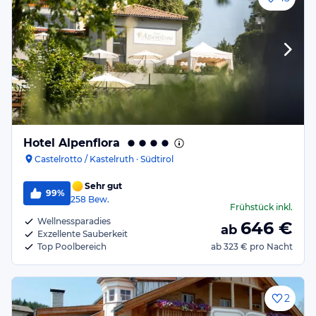
Hotel Alpenflora
Castelrotto / Kastelruth · Südtirol
Sehr gut
99%
258
Bew.
Frühstück
inkl.
Wellnessparadies
646
€
ab
Exzellente Sauberkeit
Top Poolbereich
ab
323 €
pro Nacht
2