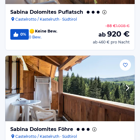
Sabina Dolomites Puflatsch
Castelrotto / Kastelruth · Südtirol
-
88 €
1.008 €
Keine Bew.
920
€
ab
0%
0
Bew.
ab
460 €
pro Nacht
Sabina Dolomites Föhre
Castelrotto / Kastelruth · Südtirol