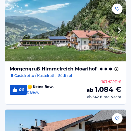
Morgengruß Himmelreich Moarlhof
Castelrotto / Kastelruth · Südtirol
-
107 €
1.191 €
Keine Bew.
1.084
€
ab
0%
0
Bew.
ab
542 €
pro Nacht