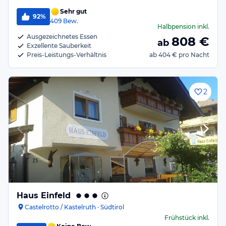
Sehr gut
92%
409
Bew.
Halbpension
inkl.
Ausgezeichnetes Essen
808
€
ab
Exzellente Sauberkeit
Preis-Leistungs-Verhältnis
ab
404 €
pro Nacht
2
Haus Einfeld
Castelrotto / Kastelruth · Südtirol
Frühstück
inkl.