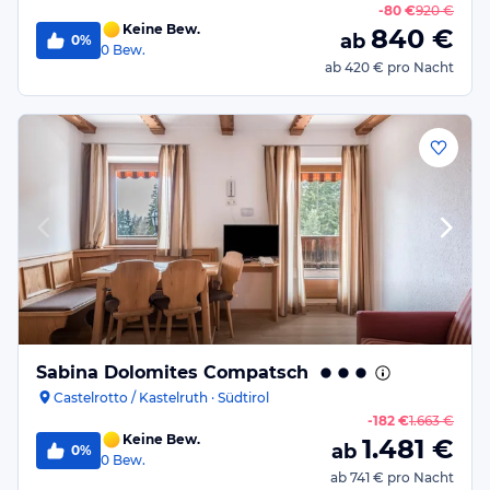
-
80 €
920 €
Keine Bew.
840
€
ab
0%
0
Bew.
ab
420 €
pro Nacht
Sabina Dolomites Compatsch
Castelrotto / Kastelruth · Südtirol
-
182 €
1.663 €
Keine Bew.
1.481
€
ab
0%
0
Bew.
ab
741 €
pro Nacht