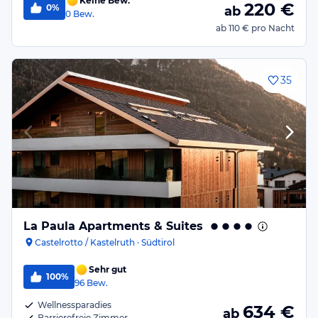
Keine Bew.
220
€
0%
ab
0
Bew.
ab
110 €
pro Nacht
35
La Paula Apartments & Suites
Castelrotto / Kastelruth · Südtirol
Sehr gut
100%
96
Bew.
Wellnessparadies
634
€
ab
Barrierefreie Zimmer