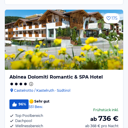
175
Abinea Dolomiti Romantic & SPA Hotel
Castelrotto / Kastelruth · Südtirol
Sehr gut
96%
551
Bew.
Frühstück
inkl.
Top Poolbereich
736
€
ab
Dachpool
Wellnessbereich
ab
368 €
pro Nacht