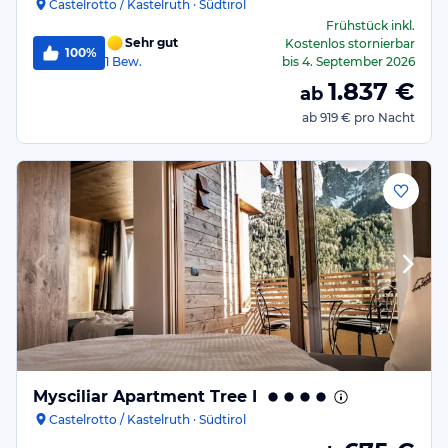
Castelrotto / Kastelruth · Südtirol
Frühstück
inkl.
Sehr gut
Kostenlos stornierbar
100%
1
Bew.
bis
4. September 2026
1.837
€
ab
ab
919 €
pro Nacht
Mysciliar Apartment Tree I
Castelrotto / Kastelruth · Südtirol