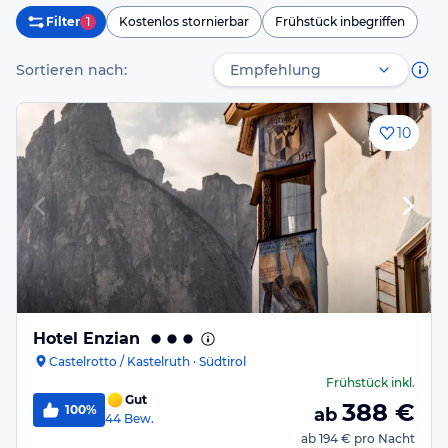
Filter
1
Kostenlos stornierbar
Frühstück inbegriffen
Sortieren nach:
10
Hotel Enzian
Castelrotto / Kastelruth · Südtirol
Frühstück
inkl.
Gut
388
€
100%
ab
44
Bew.
ab
194 €
pro Nacht