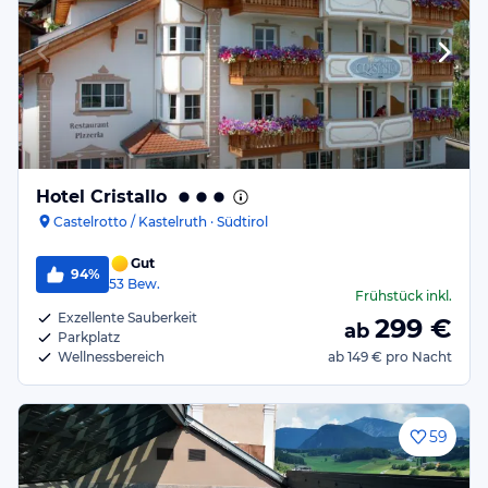
Hotel Cristallo
Castelrotto / Kastelruth · Südtirol
Gut
94%
53
Bew.
Frühstück
inkl.
Exzellente Sauberkeit
299
€
ab
Parkplatz
Wellnessbereich
ab
149 €
pro Nacht
59