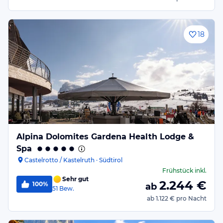
18
Alpina Dolomites Gardena Health Lodge &
Spa
Castelrotto / Kastelruth · Südtirol
Frühstück
inkl.
Sehr gut
2.244
€
100%
ab
51
Bew.
ab
1.122 €
pro Nacht