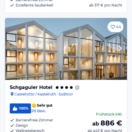
Exzellente Sauberkeit
ab
317 €
pro Nacht
44
Schgaguler Hotel
Castelrotto / Kastelruth · Südtirol
Sehr gut
100%
315
Bew.
Frühstück
inkl.
Barrierefreie Zimmer
886
€
ab
Design
Wellnessbereich
ab
443 €
pro Nacht