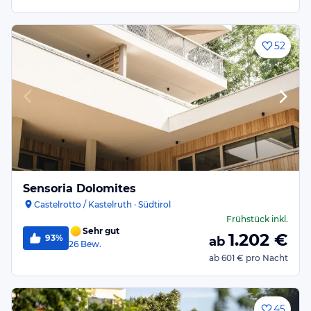
52
Sensoria Dolomites
Castelrotto / Kastelruth · Südtirol
Frühstück
inkl.
Sehr gut
1.202
€
93%
ab
26
Bew.
ab
601 €
pro Nacht
45