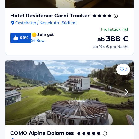
Hotel Residence Garni Trocker
Castelrotto / Kastelruth · Südtirol
Frühstück
inkl.
Sehr gut
388
€
99%
ab
56
Bew.
ab
194 €
pro Nacht
3
COMO Alpina Dolomites