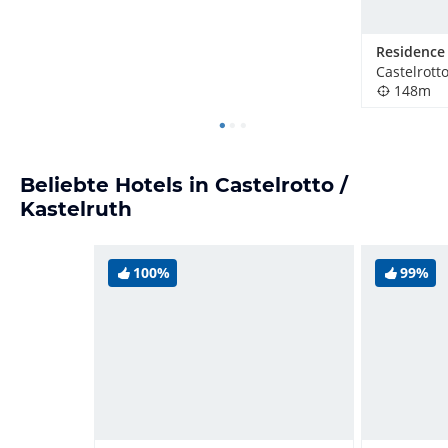
Castelrotto
148m
Beliebte Hotels in Castelrotto /
Kastelruth
100%
99%