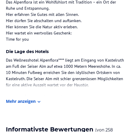
Das Alpenflora ist ein Wohlfühlort mit Tradition – ein Ort der
Ruhe und Entspannung.
Hier erfahren Sie Gutes mit allen Sinnen.
Hier dürfen Sie abschalten und auftanken.
Hier können Sie die Natur aktiv erleben.
Hier wartet ein wertvolles Geschenk:
Time for you
Die Lage des Hotels
Das Wellnesshotel Alpenflora**** liegt am Eingang von Kastelruth
am Fuß der Seiser Alm auf etwa 1000 Metern Meereshöhe. In ca.
10 Minuten Fußweg erreichen Sie den idyllischen Ortskern von
Kastelruth. Die Seiser Alm mit schier grenzenlosen Möglichkeiten
für eine aktive Auszeit wartet vor der Haustür.
Zimmer / Unterbringung im Hotel
Mehr anzeigen
So individuell wie unsere Gäste sind die Zimmer & Suiten im
Alpenflora. Das stilvolle Design, edle Möbel aus Südtiroler Holz
und der sonnige Charakter machen die Doppelzimmer, Suiten und
Einzelzimmer zu einem kleinen Urlaubsparadies in den Dolomiten,
Informativste Bewertungen
(von
258
ganz für Sie.