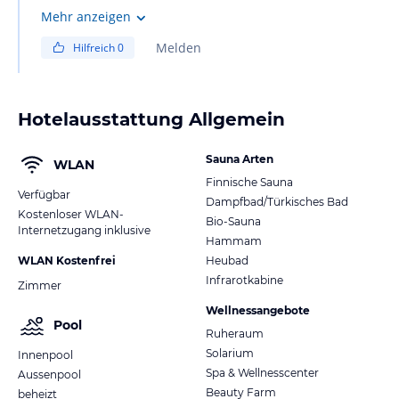
rein recht stark gehört. Im letzten Winter ist jedoch der
Mehr anzeigen
Straße entlang ein Neubau mit 12 weiteren
Melden
Hilfreich
0
komfortablen Zimmern entstanden. Dieser schirmt die
Straße sehr gut ab. Im Infinity-Pool und auf der
Liegewiese kann man die Straße jetzt praktisch nicht
Hotelausstattung Allgemein
mehr hören.
Sauna Arten
WLAN
Finnische Sauna
Verfügbar
Dampfbad/Türkisches Bad
Kostenloser WLAN-
Bio-Sauna
Internetzugang inklusive
Hammam
WLAN Kostenfrei
Heubad
Infrarotkabine
Zimmer
Wellnessangebote
Pool
Ruheraum
Solarium
Innenpool
Spa & Wellnesscenter
Aussenpool
Beauty Farm
beheizt