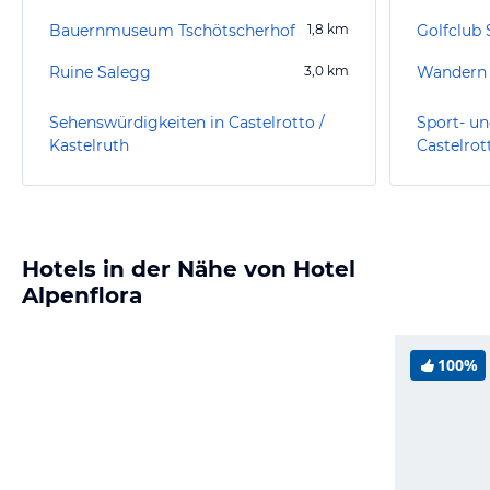
Bauernmuseum Tschötscherhof
1,8
km
Golfclub S
Ruine Salegg
3,0
km
Wandern 
Sehenswürdigkeiten in Castelrotto /
Sport- un
Kastelruth
Castelrot
Hotels in der Nähe von Hotel
Alpenflora
100%