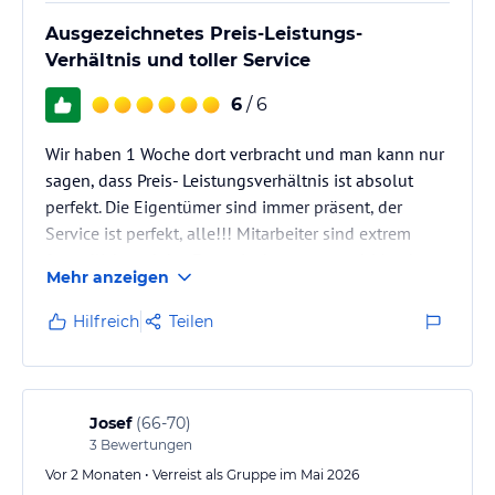
Ausgezeichnetes Preis-Leistungs-
Verhältnis und toller Service
6
/ 6
Wir haben 1 Woche dort verbracht und man kann nur
sagen, dass Preis- Leistungsverhältnis ist absolut
perfekt. Die Eigentümer sind immer präsent, der
Service ist perfekt, alle!!! Mitarbeiter sind extrem
freundlich und das Essen ist hervorragend. Man kann
Mehr anzeigen
dieses Hotel nur empfehlen.
Hilfreich
Teilen
Josef
(
66-70
)
3
Bewertungen
Vor 2 Monaten • Verreist als Gruppe im Mai 2026