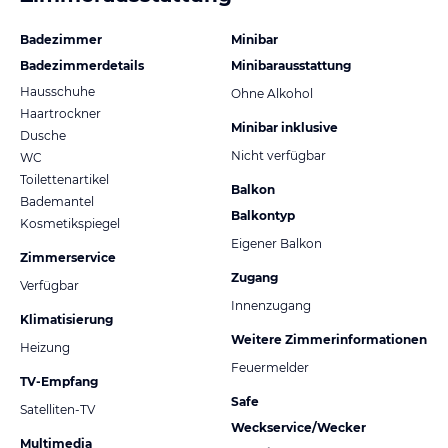
Badezimmer
Minibar
Badezimmerdetails
Minibarausstattung
Hausschuhe
Ohne Alkohol
Haartrockner
Minibar inklusive
Dusche
Nicht verfügbar
WC
Toilettenartikel
Balkon
Bademantel
Balkontyp
Kosmetikspiegel
Eigener Balkon
Zimmerservice
Zugang
Verfügbar
Innenzugang
Klimatisierung
Weitere Zimmerinformationen
Heizung
Feuermelder
TV-Empfang
Safe
Satelliten-TV
Weckservice/Wecker
Multimedia