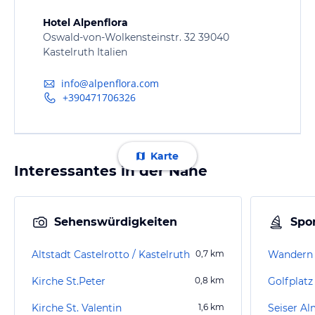
Hotel Alpenflora
Oswald-von-Wolkensteinstr. 32 39040
Kastelruth Italien
info@alpenflora.com
+390471706326
Karte
Interessantes in der Nähe
Sehenswürdigkeiten
Spor
Altstadt Castelrotto / Kastelruth
0,7
km
Wandern 
Kirche St.Peter
0,8
km
Golfplatz
Kirche St. Valentin
1,6
km
Seiser A