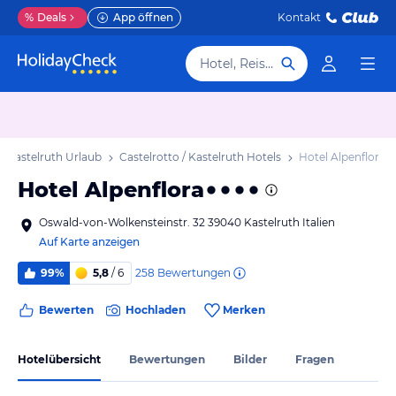
%
Deals
App öffnen
Kontakt
Hotel, Reiseziel
 / Kastelruth Urlaub
Castelrotto / Kastelruth Hotels
Hotel Alpenflora
Hotel Alpenflora
Oswald-von-Wolkensteinstr. 32 39040 Kastelruth Italien
Auf Karte anzeigen
258
Bewertungen
99%
5,8
/ 6
Bewerten
Hochladen
Merken
Hotelübersicht
Bewertungen
Bilder
Fragen