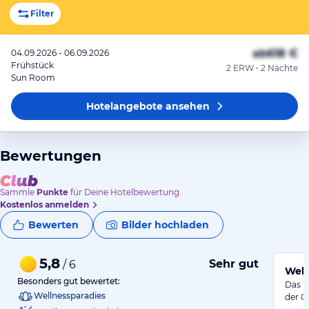
Filter
ab
618 €
04.09.2026 - 06.09.2026
Frühstück
2 ERW • 2 Nächte
Sun Room
Hotelangebote
ansehen
Bewertungen
Sammle
Punkte
für Deine Hotelbewertung.
Kostenlos anmelden
Bewerten
Bilder hochladen
5,8
Sehr gut
/ 6
Well
Besonders gut bewertet:
Das H
Wellnessparadies
der G