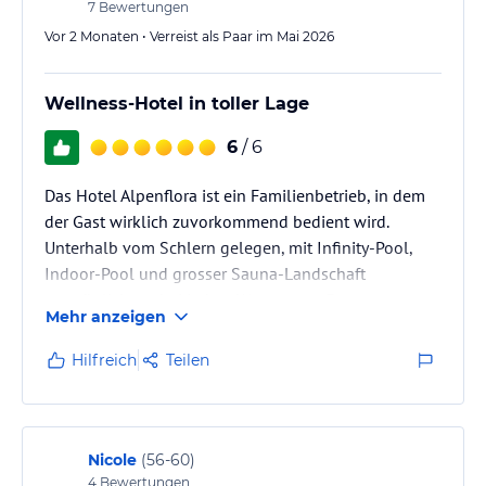
Sonstige Einrichtungen und Services
7
Bewertungen
Wo die Gastfreundschaft zu Hause ist und die Tradition mit der
Vor 2 Monaten • Verreist als Paar im Mai 2026
Familie lebt...
Seit über 100 Jahren werden Qualität und Genuss bei uns
Wellness-Hotel in toller Lage
großgeschrieben. Bereits in der 4. Generation, ist Familie Plunger
auf das Wohlergehen der Gäste im Wellnesshotel Alpenflora**** in
6
/ 6
den Dolomiten bedacht.
Das Hotel Alpenflora ist ein Familienbetrieb, in dem
Hinweis:
Allgemeine und unverbindliche
Hoteliers-/Veranstalter-/Kataloginformationen. Alle Angaben
der Gast wirklich zuvorkommend bedient wird.
ohne Gewähr und ohne Prüfung durch HolidayCheck. Bitte
Unterhalb vom Schlern gelegen, mit Infinity-Pool,
lies vor der Buchung die verbindlichen
Angebotsdetails
des
Indoor-Pool und grosser Sauna-Landschaft
jeweiligen Veranstalters.
ernmöglicht es bei jedem Wetter pure Entspannung.
Mehr anzeigen
Aussergewöhnlich gut ist das Restaurant mit 5-
Gänge Menu und ausgewählten Weinen der Region.
Hilfreich
Teilen
Nicole
(
56-60
)
4
Bewertungen