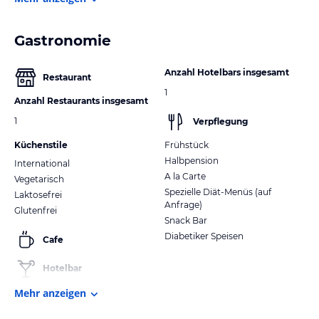
Gastronomie
Anzahl Hotelbars insgesamt
Restaurant
1
Anzahl Restaurants insgesamt
1
Verpflegung
Küchenstile
Frühstück
Halbpension
International
A la Carte
Vegetarisch
Spezielle Diät-Menüs (auf
Laktosefrei
Anfrage)
Glutenfrei
Snack Bar
Diabetiker Speisen
Cafe
Hotelbar
Mehr anzeigen