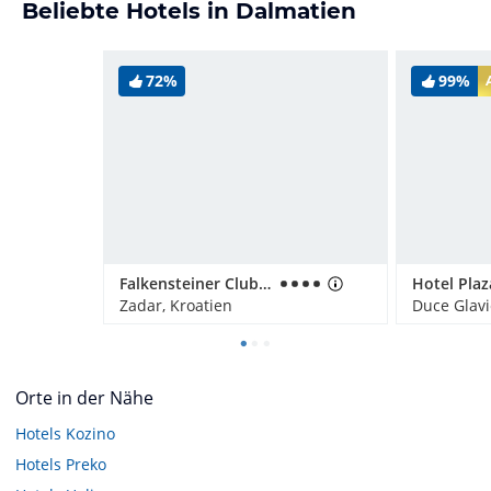
Beliebte Hotels in Dalmatien
72%
99%
Falkensteiner Club Funimation Borik
Hotel Pla
Zadar, Kroatien
Duce Glavi
Orte in der Nähe
Hotels
Kozino
Hotels
Preko