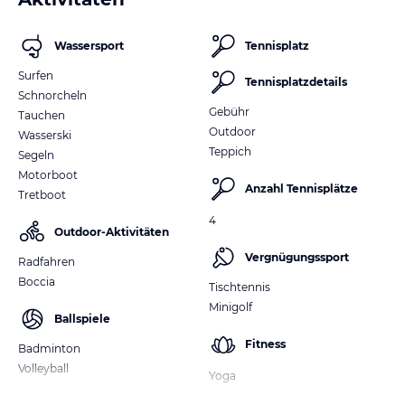
Wassersport
Tennisplatz
Surfen
Tennisplatzdetails
Schnorcheln
Gebühr
Tauchen
Outdoor
Wasserski
Teppich
Segeln
Motorboot
Anzahl Tennisplätze
Tretboot
4
Outdoor-Aktivitäten
Vergnügungssport
Radfahren
Boccia
Tischtennis
Minigolf
Ballspiele
Fitness
Badminton
Volleyball
Yoga