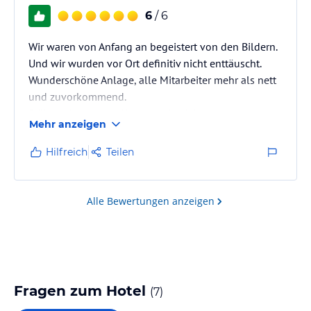
6
/ 6
Wir waren von Anfang an begeistert von den Bildern.
Und wir wurden vor Ort definitiv nicht enttäuscht.
Wunderschöne Anlage, alle Mitarbeiter mehr als nett
und zuvorkommend.
Frühstück, was das Herz begehrt inkl.
Mehr anzeigen
Sonderwünsche, die erfüllt wurden.
Die Sonne ist traumhaft, der Sonnenuntergang
Hilfreich
Teilen
einfach wundervoll.
War ganz sicher nicht das letzte Mal, obwohl wir nun
schon 3x in Kroatien waren, aber jeder Urlaub war
Alle Bewertungen anzeigen
wunderbar!
Können wir nur empfehlen!
Fragen zum Hotel
(
7
)