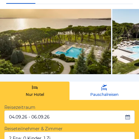
vom Hotelie
Nur Hotel
Pauschalreisen
Reisezeitraum
04.09.26 - 06.09.26
Reiseteilnehmer & Zimmer
2 Erw, 0 Kinder, 1 Zi.