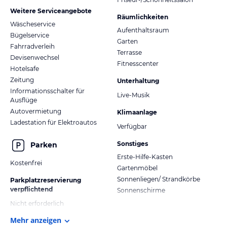
Weitere Serviceangebote
Räumlichkeiten
Wäscheservice
Aufenthaltsraum
Bügelservice
Garten
Fahrradverleih
Terrasse
Devisenwechsel
Fitnesscenter
Hotelsafe
Zeitung
Unterhaltung
Informationsschalter für
Live-Musik
Ausflüge
Autovermietung
Klimaanlage
Ladestation für Elektroautos
Verfügbar
Sonstiges
Parken
Erste-Hilfe-Kasten
Kostenfrei
Gartenmöbel
Sonnenliegen/ Strandkörbe
Parkplatzreservierung
verpflichtend
Sonnenschirme
Nicht erforderlich
Mehr anzeigen