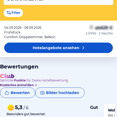
Filter
ab
629 €
04.09.2026 - 06.09.2026
Frühstück
2 ERW • 2 Nächte
Comfort-Doppelzimmer, Balkon
Hotelangebote
ansehen
Bewertungen
Sammle
Punkte
für Deine Hotelbewertung.
Kostenlos anmelden
Bewerten
Bilder hochladen
5,3
Gut
/ 6
Wohl
Besonders gut bewertet:
Wir w