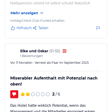
Halbpension nimmt ist selbst schuld. Natürlich
könnte man anmerken, dass vor 10 Jahren noch mehr
Mehr anzeigen
Personal sich um die Gäste gekümmert haben, da
merkt man, dass gespart wird, aber das vorhandene
HolidayCheck Club-Punkte erhalten
Personal ist bemüht, das bestens zu kompensieren.
Hilfreich
Teilen
Großes Lob!
Elke und Oskar
(
51-55
)
1
Bewertungen
Vor 11 Monaten • Verreist als Paar im September 2025
Miserabler Aufenthalt mit Potenzial nach
oben!
2
/ 6
Das Hotel hätte wirklich Potential, wenn das
Management und die Mitarbeiter engagiert wären.