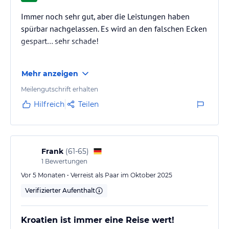
Immer noch sehr gut, aber die Leistungen haben
spürbar nachgelassen. Es wird an den falschen Ecken
gespart… sehr schade!
Wir werden leider nicht wieder kommen und eine
Mehr anzeigen
andere Destination ansteuern.
Meilengutschrift erhalten
Hilfreich
Teilen
Frank
(
61-65
)
1
Bewertungen
Vor 5 Monaten • Verreist als Paar im Oktober 2025
Verifizierter Aufenthalt
Kroatien ist immer eine Reise wert!