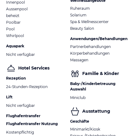
Wellnessangebote
Innenpool
Ruheraum
Aussenpool
Solarium
beheizt
Spa & Wellnesscenter
Poolbar
Beauty Salon
Pool
Whirlpool
Anwendungen/Behandlungen
Aquapark
Partnerbehandlungen
Körperbehandlungen
Nicht verfügbar
Massagen
Hotel Services
Familie & Kinder
Rezeption
Baby-/Kinderbetreuung
24-Stunden-Rezeption
Auswahl
Lift
Miniclub
Nicht verfügbar
Ausstattung
Flughafentransfer
Geschäfte
Flughafentransfer Nutzung
Minimarkt/Kiosk
Kostenpflichtig
Friseur-/Schönheitssalon