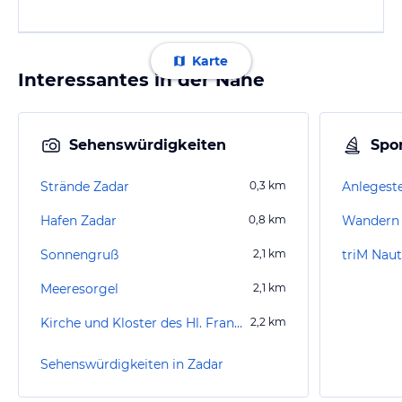
Karte
Interessantes in der Nähe
Sehenswürdigkeiten
Spor
Strände Zadar
0,3
km
Anlegeste
Hafen Zadar
0,8
km
Wandern 
Sonnengruß
2,1
km
triM Naut
Meeresorgel
2,1
km
Kirche und Kloster des Hl. Franziskus
2,2
km
Sehenswürdigkeiten in Zadar