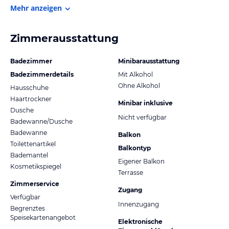
Mehr anzeigen
Zimmerausstattung
Badezimmer
Minibarausstattung
Badezimmerdetails
Mit Alkohol
Ohne Alkohol
Hausschuhe
Haartrockner
Minibar inklusive
Dusche
Nicht verfügbar
Badewanne/Dusche
Badewanne
Balkon
Toilettenartikel
Balkontyp
Bademantel
Eigener Balkon
Kosmetikspiegel
Terrasse
Zimmerservice
Zugang
Verfügbar
Innenzugang
Begrenztes
Speisekartenangebot
Elektronische