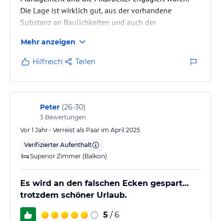
Die Lage ist wirklich gut, aus der vorhandene
Substanz an Baulichkeiten und auch der
Außenanlage könnte eine hochwertige Atmosphäre
Mehr anzeigen
entstehen. Die Sauberkeit des Hotels ist
unbefriedigend und enttäuschend. Die Gästetische
Hilfreich
Teilen
samt Bestuhlung und der Lounge im Außenbereich
sind verschmutzt. Auch im Bewusstsein, dass die
Bepflanzung (Bäume) natürlich Verschmutzungen
hervorrufen, aber diese nicht einmal gründlich
Peter
(
26-30
)
entfernt werden.…
3
Bewertungen
Vor 1 Jahr • Verreist als Paar im April 2025
Verifizierter Aufenthalt
Superior Zimmer (Balkon)
Es wird an den falschen Ecken gespart…
trotzdem schöner Urlaub.
5
/ 6