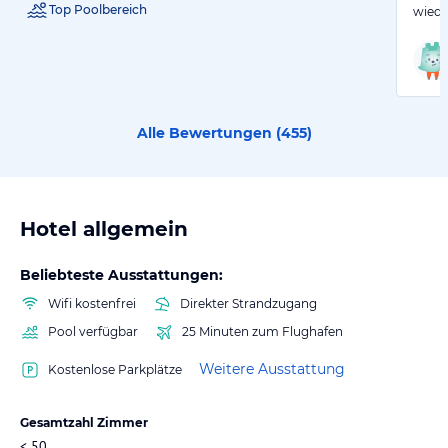
Top Poolbereich
wiede
Alle Bewertungen (
455
)
Hotel allgemein
Beliebteste Ausstattungen:
Wifi kostenfrei
Direkter Strandzugang
Pool verfügbar
25 Minuten zum Flughafen
Weitere Ausstattung
Kostenlose Parkplätze
Gesamtzahl Zimmer
< 50