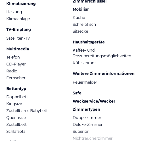
Zimmerschlüssel
Klimatisierung
Mobiliar
Heizung
Küche
Klimaanlage
Schreibtisch
TV-Empfang
Sitzecke
Satelliten-TV
Haushaltsgeräte
Multimedia
Kaffee- und
Teezubereitungsmöglichkeiten
Telefon
Kühlschrank
CD-Player
Radio
Weitere Zimmerinformationen
Fernseher
Feuermelder
Bettentyp
Safe
Doppelbett
Weckservice/Wecker
Kingsize
Zimmertypen
Zustellbares Babybett
Queensize
Doppelzimmer
Zustellbett
Deluxe-Zimmer
Schlafsofa
Superior
Nichtraucherzimmer