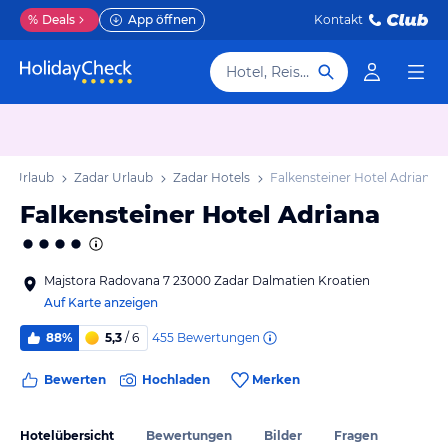
%
Deals
App öffnen
Kontakt
Hotel, Reiseziel
en Urlaub
Zadar Urlaub
Zadar Hotels
Falkensteiner Hotel Adriana
Falkensteiner Hotel Adriana
Majstora Radovana 7 23000 Zadar Dalmatien Kroatien
Auf Karte anzeigen
455
Bewertungen
88%
5,3
/ 6
Bewerten
Hochladen
Merken
Hotelübersicht
Bewertungen
Bilder
Fragen