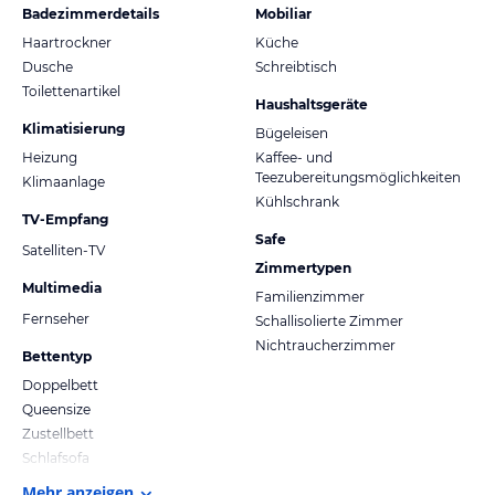
Badezimmerdetails
Mobiliar
Haartrockner
Küche
Dusche
Schreibtisch
Toilettenartikel
Haushaltsgeräte
Klimatisierung
Bügeleisen
Heizung
Kaffee- und
Teezubereitungsmöglichkeiten
Klimaanlage
Kühlschrank
TV-Empfang
Safe
Satelliten-TV
Zimmertypen
Multimedia
Familienzimmer
Fernseher
Schallisolierte Zimmer
Nichtraucherzimmer
Bettentyp
Doppelbett
Queensize
Zustellbett
Schlafsofa
Mehr anzeigen