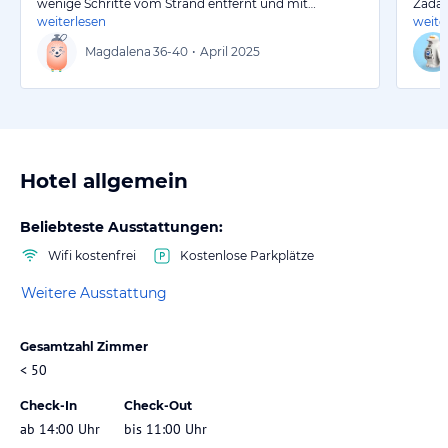
wenige Schritte vom Strand entfernt und mit…
Zadar
weiterlesen
weite
Magdalena
36-40
•
April 2025
Hotel allgemein
Beliebteste Ausstattungen:
Wifi kostenfrei
Kostenlose Parkplätze
Weitere Ausstattung
Gesamtzahl Zimmer
< 50
Check-In
Check-Out
ab 14:00 Uhr
bis 11:00 Uhr