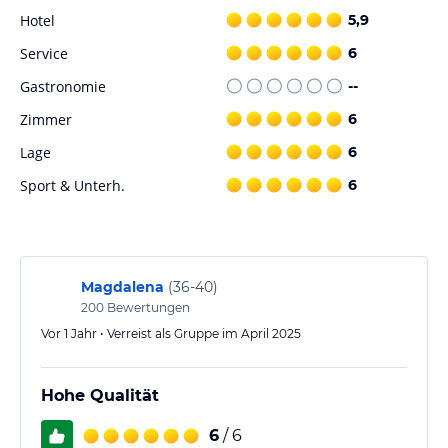
Hinweis:
Verfasst von HolidayCheck mit Hilfe von KI. Alle
Hotel
5,9
Angaben ohne Gewähr. Bitte lies vor der Buchung die
verbindlichen
Angebotsdetails
des jeweiligen Veranstalters.
Service
6
Gastronomie
--
Zimmer
6
Lage
6
Sport & Unterh.
6
Magdalena
(
36-40
)
200
Bewertungen
Vor 1 Jahr • Verreist als Gruppe im April 2025
Hohe Qualität
6
/ 6