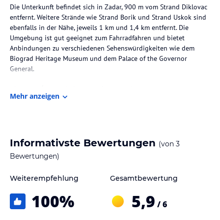
Die Unterkunft befindet sich in Zadar, 900 m vom Strand Diklovac
entfernt. Weitere Strände wie Strand Borik und Strand Uskok sind
ebenfalls in der Nähe, jeweils 1 km und 1,4 km entfernt. Die
Umgebung ist gut geeignet zum Fahrradfahren und bietet
Anbindungen zu verschiedenen Sehenswürdigkeiten wie dem
Biograd Heritage Museum und dem Palace of the Governor
General.
Zimmer / Unterbringung im Hotel
Mehr anzeigen
Die Pension bietet klimatisierte Zimmer, die mit einem
Schreibtisch, einem Safe, einem Flachbild-TV, einer Veranda oder
einem Patio sowie einem eigenen Badezimmer mit Badewanne
ausgestattet sind. Einige Zimmer verfügen zusätzlich über eine
Informativste Bewertungen
(von
3
Küche mit Kühlschrank, Ofen und Herdplatte. Alle Zimmer sind mit
Bettwäsche und Handtüchern ergänzt.
Bewertungen)
Sport und Unterhaltung
Weiterempfehlung
Gesamtbewertung
Die Gegend um die Unterkunft eignet sich für Freizeitaktivitäten
100
%
5,9
wie Fahrradfahren. Ein Fahrradverleih ist vor Ort verfügbar.
/ 6