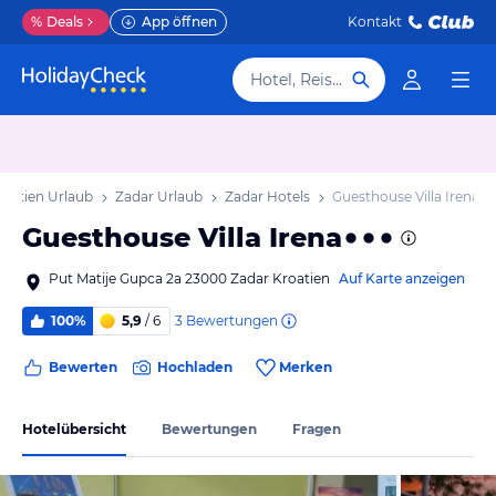
%
Deals
App öffnen
Kontakt
Hotel, Reiseziel
matien Urlaub
Zadar Urlaub
Zadar Hotels
Guesthouse Villa Irena
Guesthouse Villa Irena
Put Matije Gupca 2a 23000 Zadar Kroatien
Auf Karte anzeigen
3
Bewertungen
100%
5,9
/ 6
Bewerten
Hochladen
Merken
Hotelübersicht
Bewertungen
Fragen