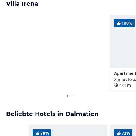
Villa Irena
100%
Apartment
Zadar, Kro
141m
Beliebte Hotels in Dalmatien
88%
72%