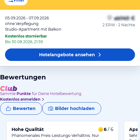
Filter
ab
140 €
05.09.2026 - 07.09.2026
ohne Verpflegung
2 ERW • 2 Nächte
Studio-Apartment mit Balkon
Kostenlos stornierbar
Bis 30.08.2026, 21:59
Hotelangebote
ansehen
Bewertungen
Sammle
Punkte
für Deine Hotelbewertung.
Kostenlos anmelden
Bewerten
Bilder hochladen
Hohe Qualität
6
/ 6
Apar
Phänomenales Preis-Leistungs-Verhältnis. Nur
Sehr 