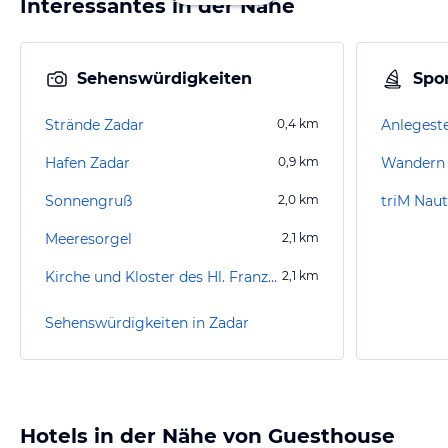
Interessantes in der Nähe
Sehenswürdigkeiten
Spor
Strände Zadar
0,4
km
Anlegeste
Hafen Zadar
0,9
km
Wandern 
Sonnengruß
2,0
km
triM Naut
Meeresorgel
2,1
km
Kirche und Kloster des Hl. Franziskus
2,1
km
Sehenswürdigkeiten in Zadar
Hotels in der Nähe von Guesthouse