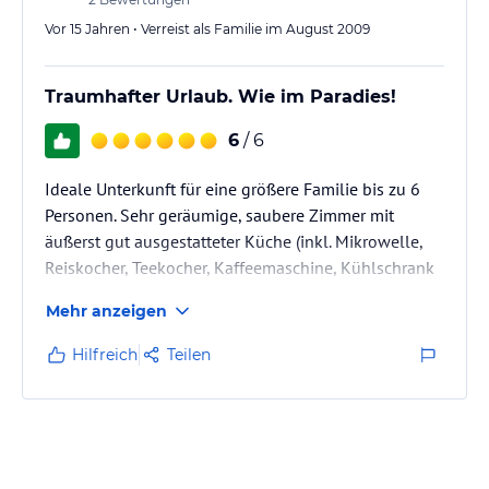
Vor 15 Jahren • Verreist als Familie im August 2009
Traumhafter Urlaub. Wie im Paradies!
6
/ 6
Ideale Unterkunft für eine größere Familie bis zu 6
Personen. Sehr geräumige, saubere Zimmer mit
äußerst gut ausgestatteter Küche (inkl. Mikrowelle,
Reiskocher, Teekocher, Kaffeemaschine, Kühlschrank
mit Gefrierfach, sämtl. Geschirr und Besteck),
Mehr anzeigen
Waschmaschine, Telefon, Sat-TV und Stereoanlage.
Großer Pool, Tennisplatz, Squash-Halle. Villa mit vier
Hilfreich
Teilen
Balkonen, schöner Terrasse und kleinem Garten
eingebettet in einer schönen, gepflegten und stets
bewachten Anlage. Alles sehr geschmackvoll
eingerichtet und…