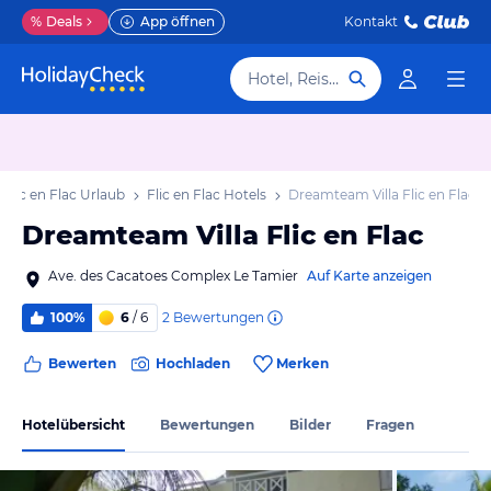
%
Deals
App öffnen
Kontakt
Hotel, Reiseziel
Flic en Flac Urlaub
Flic en Flac Hotels
Dreamteam Villa Flic en Flac
Dreamteam Villa Flic en Flac
Ave. des Cacatoes Complex Le Tamier
Auf Karte anzeigen
2
Bewertungen
100%
6
/ 6
Bewerten
Hochladen
Merken
Hotelübersicht
Bewertungen
Bilder
Fragen