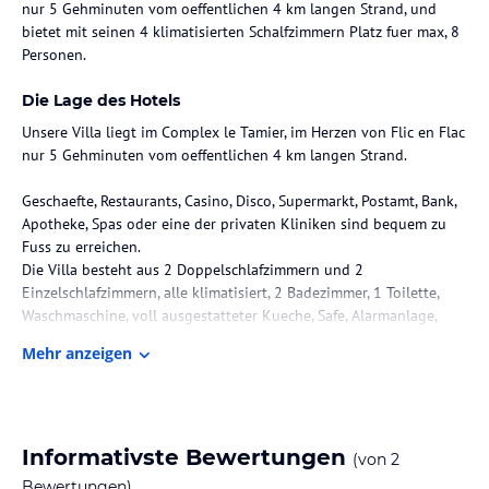
nur 5 Gehminuten vom oeffentlichen 4 km langen Strand, und
bietet mit seinen 4 klimatisierten Schalfzimmern Platz fuer max, 8
Personen.
Die Lage des Hotels
Unsere Villa liegt im Complex le Tamier, im Herzen von Flic en Flac
nur 5 Gehminuten vom oeffentlichen 4 km langen Strand.
Geschaefte, Restaurants, Casino, Disco, Supermarkt, Postamt, Bank,
Apotheke, Spas oder eine der privaten Kliniken sind bequem zu
Fuss zu erreichen.
Die Villa besteht aus 2 Doppelschlafzimmern und 2
Einzelschlafzimmern, alle klimatisiert, 2 Badezimmer, 1 Toilette,
Waschmaschine, voll ausgestatteter Kueche, Safe, Alarmanlage,
Wohnzimmer mit Stereo und TV , Essbereich, einer schoenen
Mehr anzeigen
Terasse mit kleinem Gartenanteil und 4 Balkonen.
Bettwaesche und Handtuecher werden gestellt.
Zimmer / Unterbringung im Hotel
Informativste Bewertungen
(von
2
Das Haus verfuegt ueber 4 Schlafzimmer, 2 grosse und 2 kleinere
Zimmer, alle kllimatisiert. Die 3 Zimmer im 1. Stock teilen sich ein
Bewertungen)