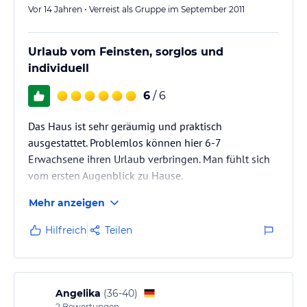
Hinweis:
Vor 14 Jahren • Verreist als Gruppe im September 2011
Allgemeine und unverbindliche
Hoteliers-/Veranstalter-/Kataloginformationen. Alle Angaben
ohne Gewähr und ohne Prüfung durch HolidayCheck. Bitte
lies vor der Buchung die verbindlichen
Urlaub vom Feinsten, sorglos und
Angebotsdetails
des
jeweiligen Veranstalters.
individuell
6
/ 6
Das Haus ist sehr geräumig und praktisch
ausgestattet. Problemlos können hier 6-7
Erwachsene ihren Urlaub verbringen. Man fühlt sich
vom ersten Augenblick zu Hause.
Mehr anzeigen
Das Dreamteam ist immer erreichbar und hilft gerne
Hilfreich
Teilen
weiter. Zudem sind alle Ausflüge über das Dreamteam
günstig buchbar. Ein individueller Urlaub ist einer
Pauschalreise vorzuziehen. Jederzeit gerne wieder
hierher.
Angelika
(
36-40
)
2
Bewertungen