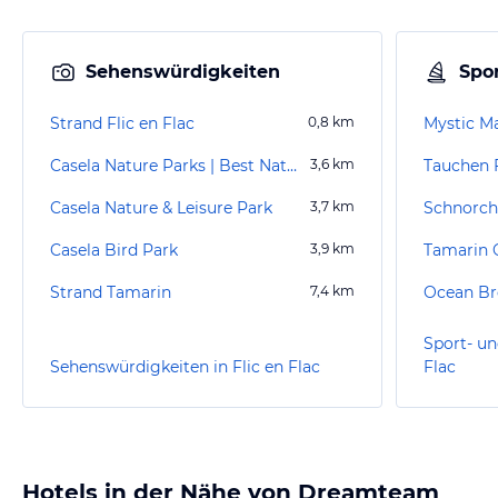
Sehenswürdigkeiten
Spor
Strand Flic en Flac
0,8
km
Mystic M
Casela Nature Parks | Best Nature Parks in Mauritius
3,6
km
Tauchen F
Casela Nature & Leisure Park
3,7
km
Schnorche
Casela Bird Park
3,9
km
Strand Tamarin
7,4
km
Ocean Br
Sport- un
Sehenswürdigkeiten in Flic en Flac
Flac
Hotels in der Nähe von Dreamteam