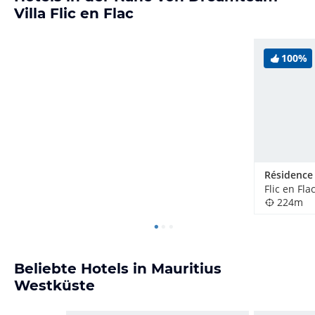
Villa Flic en Flac
100%
Résidence 
Flic en Fla
224m
Beliebte Hotels in Mauritius
Westküste