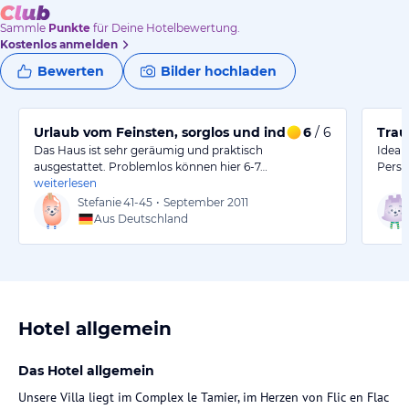
Sammle
Punkte
für Deine Hotelbewertung.
Kostenlos anmelden
Bewerten
Bilder hochladen
Urlaub vom Feinsten, sorglos und individuell
6
/ 6
Trau
Das Haus ist sehr geräumig und praktisch
Ideal
ausgestattet. Problemlos können hier 6-7…
Perso
weiterlesen
Stefanie
41-45
•
September 2011
Aus Deutschland
Hotel allgemein
Das Hotel allgemein
Unsere Villa liegt im Complex le Tamier, im Herzen von Flic en Flac