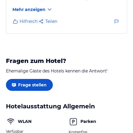
in Privatbesitz
Mehr anzeigen
und werden also auch privat vermietet.
Das von mir bewertete Appertment ist sehr
Hilfreich
Teilen
geräumig,hat 2 Schlafzimmer,Küche,
Wohnbereich,Bad und Balkon.
Es ist eine Wohnung für Selbstversorger.
In der Anlage befindet sich junges und älteres
Publikum.
Fragen zum Hotel?
Gästestrucktur sehr gemischt,also
Frankreich,Deutschland, England usw.
Ehemalige Gäste des Hotels kennen die Antwort!
Diese Wohnung können wir nur…
Frage stellen
Hotelausstattung Allgemein
WLAN
Parken
Verfügbar
Kostenfrei