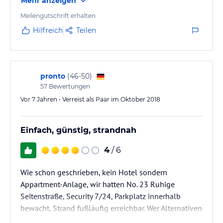
Mehr anzeigen
Meilengutschrift erhalten
Hilfreich
Teilen
pronto
(
46-50
)
57
Bewertungen
Vor 7 Jahren • Verreist als Paar im Oktober 2018
Einfach, günstig, strandnah
4
/ 6
Wie schon geschrieben, kein Hotel sondern
Appartment-Anlage, wir hatten No. 23 Ruhige
Seitenstraße, Security 7/24, Parkplatz innerhalb
bewacht, Strand fußläufig erreichbar. Wer Alternativen
zu den doch teuren Resorts sucht ist hier richtig!