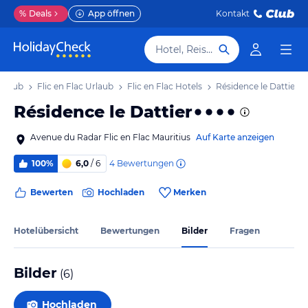
%
Deals
App öffnen
Kontakt
Hotel, Reiseziel
Urlaub
Flic en Flac Urlaub
Flic en Flac Hotels
Résidence le Dattier
Résidence le Dattier
Avenue du Radar Flic en Flac Mauritius
Auf Karte anzeigen
4
Bewertungen
100%
6,0
/ 6
Bewerten
Hochladen
Merken
Hotelübersicht
Bewertungen
Bilder
Fragen
Bilder
(
6
)
Hochladen