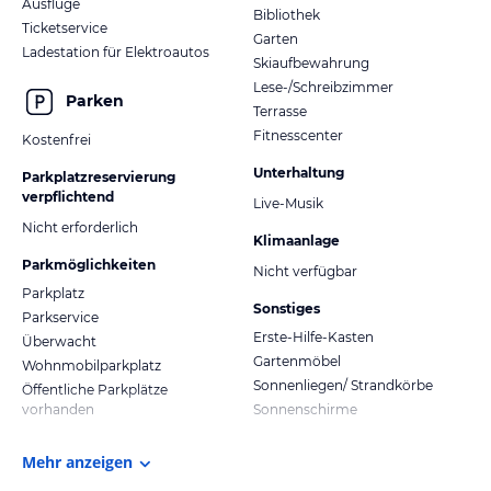
Ausflüge
Bibliothek
Ticketservice
Garten
Ladestation für Elektroautos
Skiaufbewahrung
Lese-/Schreibzimmer
Parken
Terrasse
Fitnesscenter
Kostenfrei
Unterhaltung
Parkplatzreservierung
verpflichtend
Live-Musik
Nicht erforderlich
Klimaanlage
Parkmöglichkeiten
Nicht verfügbar
Parkplatz
Sonstiges
Parkservice
Erste-Hilfe-Kasten
Überwacht
Gartenmöbel
Wohnmobilparkplatz
Sonnenliegen/ Strandkörbe
Öffentliche Parkplätze
vorhanden
Sonnenschirme
Mehr anzeigen