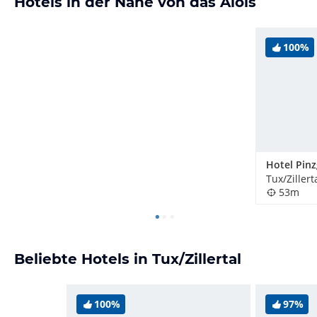
Hotels in der Nähe von das Alois
100%
Hotel Pinz
Tux/Zillert
53m
Beliebte Hotels in Tux/Zillertal
100%
97%