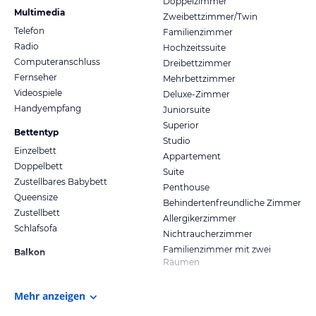
Doppelzimmer
Multimedia
Zweibettzimmer/Twin
Telefon
Familienzimmer
Radio
Hochzeitssuite
Computeranschluss
Dreibettzimmer
Fernseher
Mehrbettzimmer
Videospiele
Deluxe-Zimmer
Handyempfang
Juniorsuite
Superior
Bettentyp
Studio
Einzelbett
Appartement
Doppelbett
Suite
Zustellbares Babybett
Penthouse
Queensize
Behindertenfreundliche Zimmer
Zustellbett
Allergikerzimmer
Schlafsofa
Nichtraucherzimmer
Familienzimmer mit zwei
Balkon
Räumen
Mehr anzeigen