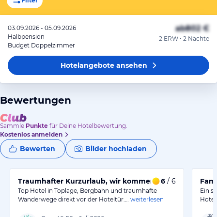
Filter
ab
802 €
03.09.2026 - 05.09.2026
Halbpension
2 ERW • 2 Nächte
Budget Doppelzimmer
Hotelangebote
ansehen
Bewertungen
Sammle
Punkte
für Deine Hotelbewertung.
Kostenlos anmelden
Bewerten
Bilder hochladen
Traumhafter Kurzurlaub, wir kommen sicher wieder.
6
/ 6
Fami
Top Hotel in Toplage, Bergbahn und traumhafte
Ein s
Wanderwege direkt vor der Hoteltür.…
weiterlesen
Hotel