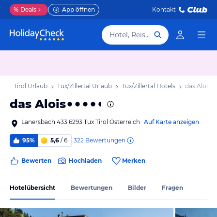
%
Deals
App öffnen
Kontakt
Hotel, Reiseziel
ub
Tirol Urlaub
Tux/Zillertal Urlaub
Tux/Zillertal Hotels
das Alois
das Alois
Lanersbach 433 6293 Tux Tirol Österreich
Auf Karte anzeigen
322
Bewertungen
95%
5,6
/ 6
Bewerten
Hochladen
Merken
Hotelübersicht
Bewertungen
Bilder
Fragen