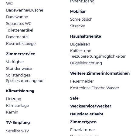
Innenzugang
WC
Badewanne/Dusche
Mobiliar
Badewanne
Schreibtisch
Separates WC
Sitzecke
Toilettenartikel
Haushaltsgeräte
Bademantel
Kosmetikspiegel
Bügeleisen
Kaffee- und
Zimmerservice
Teezubereitungsmöglichkeiten
Verfügbar
Bügeleinrichtung
Stundenweise
Weitere Zimmerinformationen
Vollständiges
Speisekartenangebot
Feuermelder
Kostenlose Flasche Wasser
Klimatisierung
Safe
Heizung
Klimaanlage
Weckservice/Wecker
Kamin
Haustiere erlaubt
Zimmertypen
TV-Empfang
Einzelzimmer
Satelliten-TV