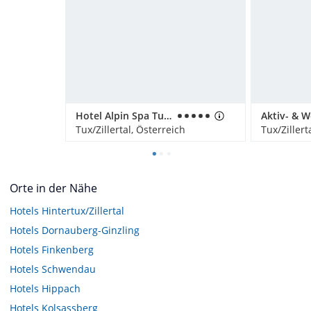
Hotel Alpin Spa Tuxerhof
Tux/Zillertal, Österreich
Tux/Zillert
Orte in der Nähe
Hotels
Hintertux/Zillertal
Hotels
Dornauberg-Ginzling
Hotels
Finkenberg
Hotels
Schwendau
Hotels
Hippach
Hotels
Kolsassberg