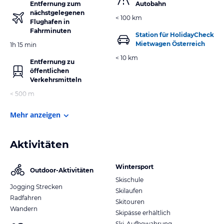
Entfernung zum
Autobahn
nächstgelegenen
< 100 km
Flughafen in
Fahrminuten
Station für HolidayCheck
Mietwagen Österreich
1h 15 min
< 10 km
Entfernung zu
öffentlichen
Verkehrsmitteln
< 500 m
Mehr anzeigen
Aktivitäten
Wintersport
Outdoor-Aktivitäten
Skischule
Jogging Strecken
Skilaufen
Radfahren
Skitouren
Wandern
Skipässe erhältlich
Ski-Aufbewahrung