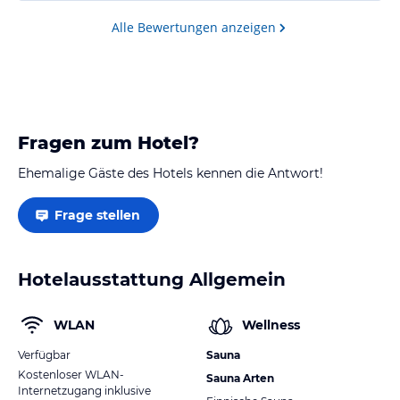
wir einen tollen Blick in Richtung Gletscher und auf
Alle Bewertungen anzeigen
die umliegende Bergwelt. Das…
Fragen zum Hotel?
Ehemalige Gäste des Hotels kennen die Antwort!
Frage stellen
Hotelausstattung Allgemein
WLAN
Wellness
Verfügbar
Sauna
Kostenloser WLAN-
Sauna Arten
Internetzugang inklusive