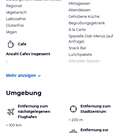
Mittagessen
Regional
Abendessen
Vegetarisch
Gehobene Küche
Laktosefrei
Begrüßungsgetränk
Glutenfrei
A la Carte
Vegan
Spezielle Diät-Menüs (auf
Anfrage)
Cafe
Snack Bar
Anzahl Cafes insgesamt
Lunchpakete
Allergiker Speisen
1
Mehr anzeigen
Umgebung
Entfernung zum
Entfernung zum
nächstgelegenen
Stadtzentrum
Flughafen
< 200 m
< 100 km
Entfernung zur