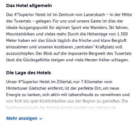
Das Hotel allgemein
Das 4*Superior Hotel ist im Zentrum von Lanersbach – in der Mitte
des Tuxertals – gelegen. Für uns und unsere Gäste ist dies der
ideale Ausgangspunkt für alpinen Sport wie Wandern, Ski fahren,
Mountainbiken und vieles mehr. Durch die Höhenlage von 1.300
Meter haben wir das Glück täglich die frische und klare Bergluft
einzuatmen und unseren kostbaren „centralen" Kraftplatz voll
auszuschöpfen. Der Blick auf die imposante Bergwelt des Tuxertals
lässt die Glücksgefühle steigen und viele Herzen höher schlagen.
Die Lage des Hotels
Unser 4*Superior Hotel im Zillertal, nur 7 Kilometer vom
Hintertuxer Gletscher entfernt, ist der perfekte Ort, um neue
Energie zu tanken, sich aktiv mit Lebensfreude zu verwöhnen und
von früh bis spät Köstlichkeiten aus der Region zu genießen. Die
Gastfreundschaft der Familie Kreidl kommt von Herzen, ist
allgegenwärtig und sorgt für ein besonderes Wohlfühlen in Ihrem
Mehr anzeigen
Sommer- oder Winterurlaub hier in Tux-Lanersbach.
Zimmer / Unterbringung im Hotel