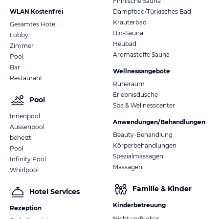
Finnische Sauna
WLAN Kostenfrei
Dampfbad/Türkisches Bad
Kräuterbad
Gesamtes Hotel
Bio-Sauna
Lobby
Heubad
Zimmer
Aromastoffe Sauna
Pool
Bar
Wellnessangebote
Restaurant
Ruheraum
Erlebnisdusche
Pool
Spa & Wellnesscenter
Innenpool
Anwendungen/Behandlungen
Aussenpool
Beauty-Behandlung
beheizt
Körperbehandlungen
Pool
Spezialmassagen
Infinity Pool
Massagen
Whirlpool
Familie & Kinder
Hotel Services
Kinderbetreuung
Rezeption
Nicht verfügbar