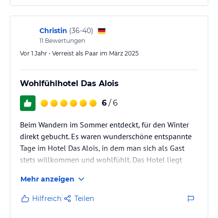
Christin
(
36-40
)
11
Bewertungen
Vor 1 Jahr • Verreist als Paar im März 2025
Wohlfühlhotel Das Alois
6
/ 6
Beim Wandern im Sommer entdeckt, für den Winter
direkt gebucht. Es waren wunderschöne entspannte
Tage im Hotel Das Alois, in dem man sich als Gast
stets willkommen und wohlfühlt. Das Hotel liegt
ideal. Entweder startet man direkt mit der
Mehr anzeigen
Eggalmbahn ins Skigebiet, fährt mit dem Skibus ein
kurzes Stück nach Penken oder lässt sich vom
Hilfreich
Teilen
Hotelchef bequem direkt zur Talstation Hintertuxer
Gletscher fahren. Von unserer Juniorsuite aus hatten