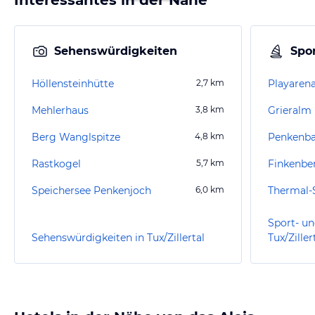
Sehenswürdigkeiten
Spor
Höllensteinhütte
2,7
km
Playaren
Mehlerhaus
3,8
km
Grieralm
Berg Wanglspitze
4,8
km
Rastkogel
5,7
km
Finkenbe
Speichersee Penkenjoch
6,0
km
Thermal
Sport- un
Sehenswürdigkeiten in Tux/Zillertal
Tux/Ziller