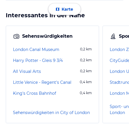
Karte
Interessantes in der Nähe
Sehenswürdigkeiten
Spor
London Canal Museum
0,2
km
London 
Harry Potter - Gleis 9 3/4
0,2
km
CityGuid
All Visual Arts
0,2
km
London 
Little Venice - Regent's Canal
0,4
km
King's Cross Bahnhof
0,4
km
London M
Sport- un
Sehenswürdigkeiten in City of London
London