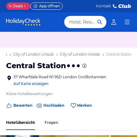
%
Deals
App öffnen
Kontakt
Hotel, Reiseziel
laub
City of London Urlaub
City of London Hotels
Central Station
Central Station
37 Wharfdale Road N1 9SD London Großbritannien
Auf Karte anzeigen
Keine Hotelbewertungen
Bewerten
Hochladen
Merken
Hotelübersicht
Fragen