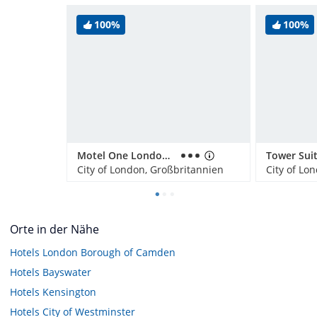
100%
100%
Motel One London-Tower Hill
City of London, Großbritannien
City of Lo
Orte in der Nähe
Hotels
London Borough of Camden
Hotels
Bayswater
Hotels
Kensington
Hotels
City of Westminster