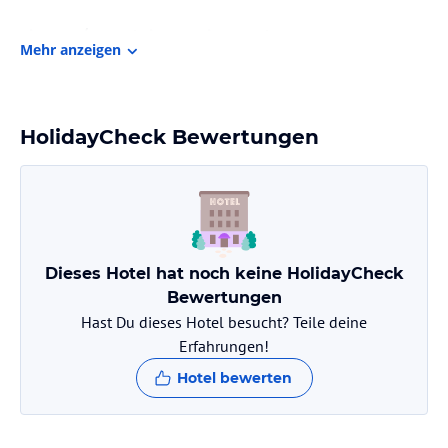
Zimmer / Unterbringung im Hotel
Mehr anzeigen
Die Zimmer sind geräumig und mit traditionellen Möbeln
ausgestattet. Zur Ausstattung der Zimmer zählen ein Fernseher,
Kaffee- und Teezubehör sowie ein eigenes Bad oder ein
Gemeinschaftsbad. Das kostenlose WLAN ist in allen Bereichen des
HolidayCheck Bewertungen
Hotels verfügbar.
Gastronomie im Hotel
Das Hotel verfügt über eine Bar im Erdgeschoss, in der eine
Auswahl an Getränken erhältlich ist. Es besteht die Möglichkeit,
Essenslieferungen in die Unterkunft zu erhalten. Darüber hinaus
Dieses Hotel hat noch keine HolidayCheck
stehen Konferenz- und Veranstaltungsräume zur Verfügung.
Bewertungen
Hast Du dieses Hotel besucht? Teile deine
Hinweis:
Verfasst von HolidayCheck mit Hilfe von KI. Alle
Erfahrungen!
Angaben ohne Gewähr. Bitte lies vor der Buchung die
verbindlichen
Angebotsdetails
des jeweiligen Veranstalters.
Hotel bewerten