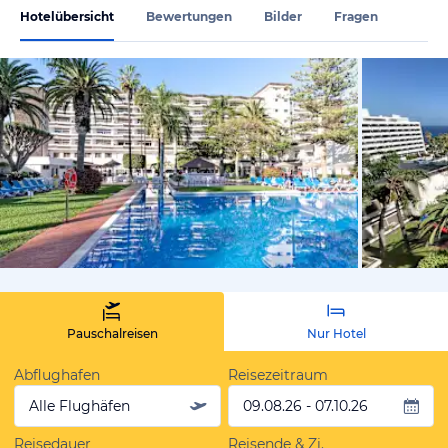
Hotelübersicht
Bewertungen
Bilder
Fragen
vom Hoteli
Pauschalreisen
Nur Hotel
Abflughafen
Reisezeitraum
Alle Flughäfen
09.08.26 - 07.10.26
Reisedauer
Reisende & Zi.