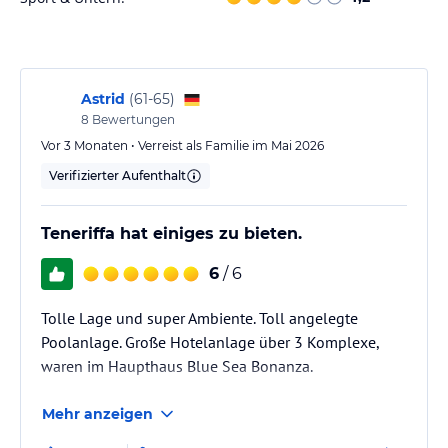
Kinder gibt es einen Miniclub und verschiedene
Unterhaltungsangebote. Der Wellnessbereich des Hotels bietet
eine Sauna, einen Whirlpool und verschiedene Massage- und
Schönheitsanwendungen, die gegen Gebühr erhältlich sind.
Astrid
(
61-65
)
Hinweis:
Allgemeine und unverbindliche
8
Bewertungen
Hoteliers-/Veranstalter-/Kataloginformationen. Alle Angaben
Vor 3 Monaten • Verreist als Familie im Mai 2026
ohne Gewähr und ohne Prüfung durch HolidayCheck. Bitte
Verifizierter Aufenthalt
lies vor der Buchung die verbindlichen
Angebotsdetails
des
jeweiligen Veranstalters.
Teneriffa hat einiges zu bieten.
6
/ 6
Tolle Lage und super Ambiente. Toll angelegte
Poolanlage. Große Hotelanlage über 3 Komplexe,
waren im Haupthaus Blue Sea Bonanza.
Mehr anzeigen