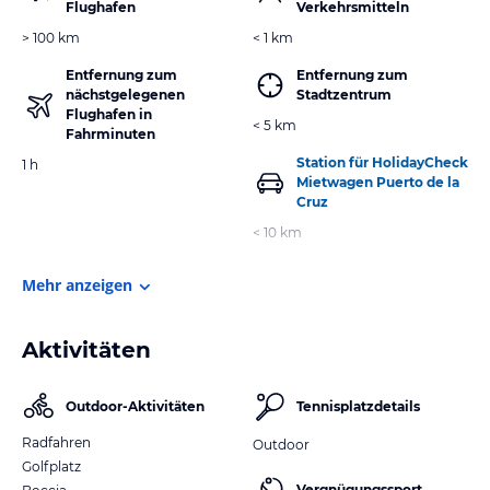
Flughafen
Verkehrsmitteln
> 100 km
< 1 km
Entfernung zum
Entfernung zum
nächstgelegenen
Stadtzentrum
Flughafen in
< 5 km
Fahrminuten
Station für HolidayCheck
1 h
Mietwagen Puerto de la
Cruz
< 10 km
Mehr anzeigen
Aktivitäten
Outdoor-Aktivitäten
Tennisplatzdetails
Radfahren
Outdoor
Golfplatz
Vergnügungssport