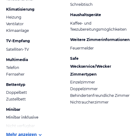
Schreibtisch
Klimatisierung
Haushaltsgeräte
Heizung
Kaffee- und
Ventilator
Teezubereitungsmöglichkeiten
Klimaanlage
Weitere Zimmerinformationen
TV-Empfang
Feuermelder
Satelliten-TV
Safe
Multimedia
Weckservice/Wecker
Telefon
Fernseher
Zimmertypen
Einzelzimmer
Bettentyp
Doppelzimmer
Doppelbett
Behindertenfreundliche Zimmer
Zustellbett
Nichtraucherzimmer
Minibar
Minibar inklusive
Nicht verfügbar
Mehr anzeigen