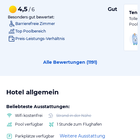
4,5
Gut
/ 6
Tene
Besonders gut bewertet:
Tolle
Barrierefreie Zimmer
Poola
Top Poolbereich
Preis-Leistungs-Verhältnis
Alle Bewertungen (
1191
)
Hotel allgemein
Beliebteste Ausstattungen:
Wifi kostenfrei
Strand in der Nähe
Pool verfügbar
1 Stunde zum Flughafen
Weitere Ausstattung
Parkplätze verfügbar