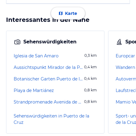
Karte
Interessantes in der Nähe
Sehenswürdigkeiten
Spor
Iglesia de San Amaro
0,3
km
Europcar
Aussichtspunkt Mirador de la Paz
0,4
km
Botanischer Garten Puerto de la Cruz
0,4
km
Autoverm
Playa de Martiánez
0,8
km
Laufstrec
Strandpromenade Avenida de Cristobal de Colón
0,8
km
Mamio Ve
Sehenswürdigkeiten in Puerto de la
Sport- un
Cruz
de la Cru