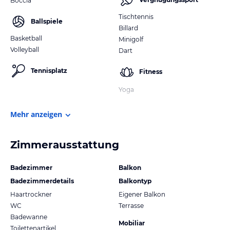
Boccia
Tischtennis
Ballspiele
Billard
Basketball
Minigolf
Volleyball
Dart
Tennisplatz
Fitness
Yoga
Mehr anzeigen
Zimmerausstattung
Badezimmer
Balkon
Badezimmerdetails
Balkontyp
Haartrockner
Eigener Balkon
WC
Terrasse
Badewanne
Mobiliar
Toilettenartikel