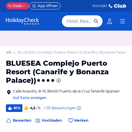
%
Deals
App öffnen
Kontakt
Hotel, Reiseziel
 Hotels
BLUESEA Complejo Puerto Resort (Canarife y Bonanza Palace))
BLUESEA Complejo Puerto
Resort (Canarife y Bonanza
Palace))
Calle Aceviño, 8-10 38400 Puerto de la Cruz Tenerife Spanien
Auf Karte anzeigen
1.191
Bewertungen
81%
4,5
/ 6
Bewerten
Hochladen
Merken