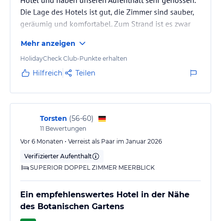
Die Lage des Hotels ist gut, die Zimmer sind sauber,
geräumig und komfortabel. Zum Strand ist es zwar
etwas weiter, aber das wussten wir bereits vor der
Mehr anzeigen
Buchung und es hat uns überhaupt nicht gestört.
Insgesamt waren wir mit unserem Aufenthalt sehr
HolidayCheck Club-Punkte erhalten
zufrieden und können das Hotel gerne
Hilfreich
Teilen
weiterempfehlen.
Torsten
(
56-60
)
11
Bewertungen
Vor 6 Monaten • Verreist als Paar im Januar 2026
Verifizierter Aufenthalt
SUPERIOR DOPPEL ZIMMER MEERBLICK
Ein empfehlenswertes Hotel in der Nähe
des Botanischen Gartens