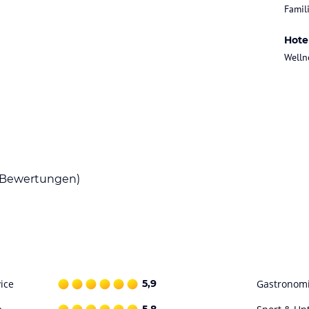
Famili
Hote
hmeckt´s den Gästen. Viele besuchen unser Hotel
Welln
 der Heiterkeit, des entspannten Genießens.
nden, dann kann wahre Entspannung gelingen.
r Wellness-Welt in Baumgartner´s Blumenhotel
Bewertungen)
ice
5,9
Gastronom