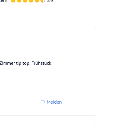
terh.
5,6
Zimmer tip top, Frühstück,
Melden