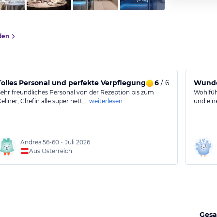
den
Tolles Personal und perfekte Verpflegung
6
/ 6
Wunder
Sehr freundliches Personal von der Rezeption bis zum
Wohlfühl
ellner, Chefin alle super nett,…
weiterlesen
und ein
Andrea
56-60
•
Juli 2026
Aus Österreich
Gesa