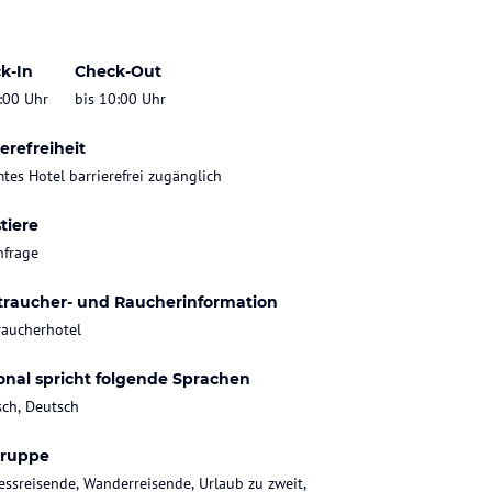
k-In
Check-Out
:00 Uhr
bis 10:00 Uhr
erefreiheit
tes Hotel barrierefrei zugänglich
tiere
nfrage
traucher- und Raucherinformation
raucherhotel
onal spricht folgende Sprachen
sch, Deutsch
gruppe
essreisende, Wanderreisende, Urlaub zu zweit,