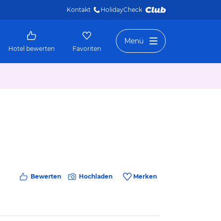
Kontakt
HolidayCheck 
Menü
Hotel bewerten
Favoriten
Bewerten
Hochladen
Merken