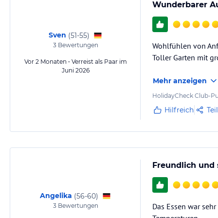
Unsere Schnupperbibliothek für Gartenliebhaber und Südtirolfreunde
Wunderbarer Auf
All diese Inklusivleistungen können Sie bei Ihrem Urlaub im Blumen
Sven
(
51-55
)
Wohlfühlen von Anfa
3
Bewertungen
Hinweis:
Allgemeine und unverbindliche Hoteliers-/Veranstalter-/K
Toller Garten mit 
Gewähr und ohne Prüfung durch HolidayCheck. Bitte lies vor der B
Vor 2 Monaten • Verreist als Paar im
jeweiligen Veranstalters.
Juni 2026
Mehr anzeigen
HolidayCheck Club-Pu
Hilfreich
Tei
Freundlich und
Angelika
(
56-60
)
Das Essen war sehr 
3
Bewertungen