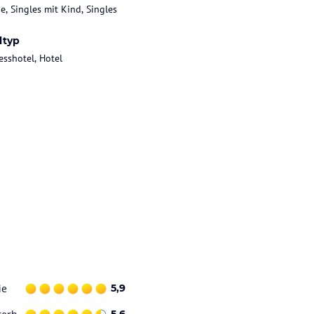
e, Singles mit Kind, Singles
ltyp
esshotel, Hotel
ie
5,9