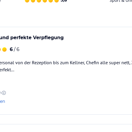
e
5,8
Sport & Un
Sektfrühstück.
 und perfekte Verpflegung
nen Nachmittagsbuffet.
6
/ 6
ersonal von der Rezeption bis zum Kellner, Chefin alle super nett, 
s Festessen bei Kerzenschein. Täglich
rfekt...
lich Gala-Dinner mit Apertifempfang.
 Türkischem Dampfbad, Aromakabine,
n
Solarium gegen Aufpreis.
len