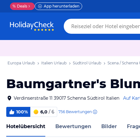
%
Deals
App herunterladen
Europa Urlaub
Italien Urlaub
Südtirol Urlaub
Scena / Schenna 
Baumgartner's Blu
Verdinserstraße 11 39017 Schenna Südtirol Italien
Auf Kar
100%
6,0
/ 6
756
Bewertungen
Hotelübersicht
Bewertungen
Bilder
Frag