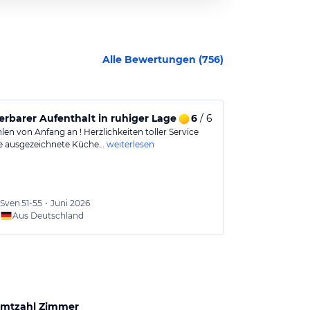
Alle Bewertungen (
756
)
barer Aufenthalt in ruhiger Lage mit freundlichem Person
6
/ 6
Freundlich 
en von Anfang an ! Herzlichkeiten toller Service
Das Essen war s
e ausgezeichnete Küche…
weiterlesen
Und alles sehr
Sven
51-55
•
Juni 2026
Angeli
Aus Deutschland
Aus
mtzahl Zimmer