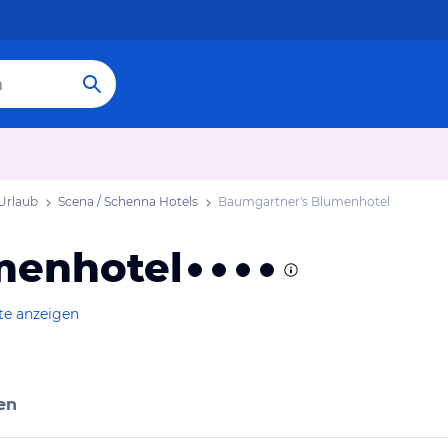
Urlaub
Scena / Schenna Hotels
Baumgartner's Blumenhotel
menhotel
te anzeigen
en