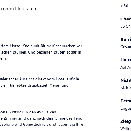
< 50
en zum Flughafen
Chec
ab 14
Barri
dem Motto: 'Sag´s mit Blumen' schmücken wir
Gesam
frischen Blumen. Und beziehen Blüten sogar in
ein.
Haus
Auf A
alerischer Aussicht direkt vom Hotel auf die
Nich
st ein beliebtes Urlaubsziel: Meran und
Nicht
Pers
Engli
nna Südtirol. In den exklusiven
ie Zimmer sind ganz nach dem Sinne des Feng
Ziel
mosphäre und Gemütlichkeit und lassen Sie Ihre
Welln