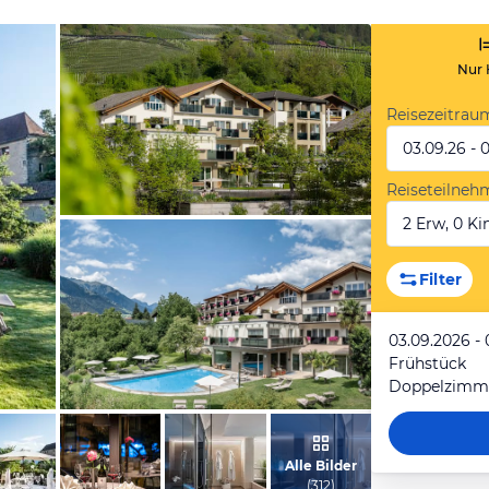
Nur 
Reisezeitrau
03.09.26 - 
Reiseteilneh
2 Erw, 0 Kin
vom Hotelier, April 2025
Filter
03.09.2026 -
Frühstück
vom Hotelier, August 2021
Alle Bilder
(
312
)