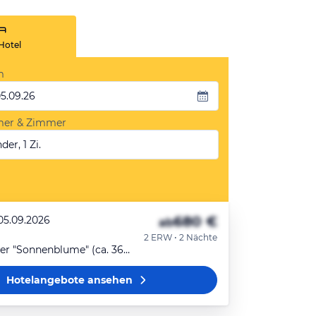
Hotel
m
05.09.26
mer & Zimmer
der, 1 Zi.
680 €
 05.09.2026
ab
2 ERW • 2 Nächte
Doppelzimmer "Sonnenblume" (ca. 36m²)
Hotelangebote
ansehen