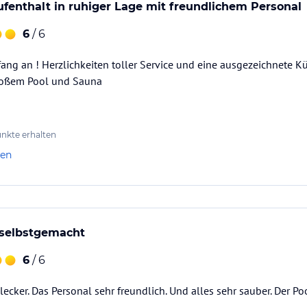
 sowie kostenloser Internetzugang.
enthalt in ruhiger Lage mit freundlichem Personal
6
/ 6
hotel in Schenna nach Lust und Laune genießen.
ng an ! Herzlichkeiten toller Service und eine ausgezeichnete K
ataloginformationen. Alle Angaben ohne
großem Pool und Sauna
uchung die verbindlichen
Angebotsdetails
des
nkte erhalten
len
 selbstgemacht
6
/ 6
lecker. Das Personal sehr freundlich. Und alles sehr sauber. Der 