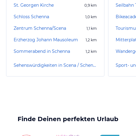
St. Georgen Kirche
Seilbahn 
0,9
km
Schloss Schenna
Bikeacad
1,0
km
Zentrum Schenna/Scena
Tourismu
1,1
km
Erzherzog Johann Mausoleum
Mitterpl
1,2
km
Sommerabend in Schenna
Wanderge
1,2
km
Sehenswürdigkeiten in Scena / Schenna
Finde Deinen perfekten Urlaub