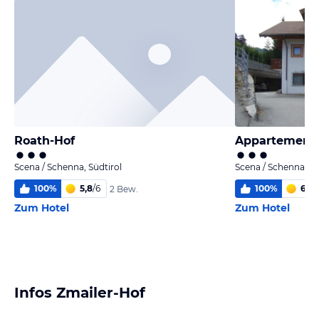
Roath-Hof
Appartement 
Scena / Schenna, Südtirol
Scena / Schenna, Sü
100
%
5,8
/
6
100
%
6,0
/
2 Bew.
Zum Hotel
Zum Hotel
Infos Zmailer-Hof