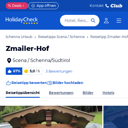
%
Deals
App öffnen
Kontakt
Hotel, Reiseziel
a / Schenna Urlaub
Reisetipps Scena / Schenna
Reisetipp Zmailer-Hof
Zmailer-Hof
Scena / Schenna/Südtirol
67%
5,0
/ 6
3 Bewertungen
Reisetipp bewerten
Bilder hochladen
Reisetippübersicht
Bewertungen
Bilder
Hotels