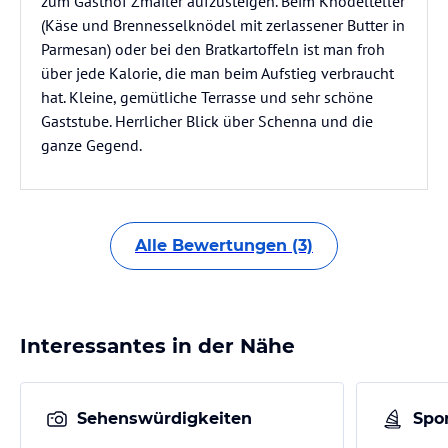
zum Gasthof Zmailer aufzusteigen. Beim Knödelteller
(Käse und Brennesselknödel mit zerlassener Butter in
Parmesan) oder bei den Bratkartoffeln ist man froh
über jede Kalorie, die man beim Aufstieg verbraucht
hat. Kleine, gemütliche Terrasse und sehr schöne
Gaststube. Herrlicher Blick über Schenna und die
ganze Gegend.
Alle Bewertungen (3)
Interessantes in der Nähe
Sehenswürdigkeiten
Spor