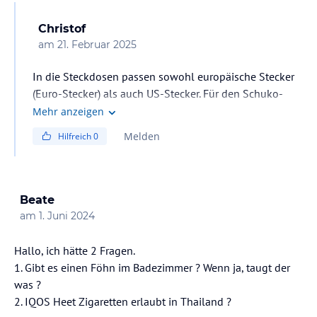
Christof
am
21. Februar 2025
In die Steckdosen passen sowohl europäische Stecker
(Euro-Stecker) als auch US-Stecker. Für den Schuko-
Stecker würde ich einen Adapter mitnehmen.
Mehr anzeigen
Melden
Hilfreich
0
Beate
am
1. Juni 2024
Hallo, ich hätte 2 Fragen.
1. Gibt es einen Föhn im Badezimmer ? Wenn ja, taugt der
was ?
2. IQOS Heet Zigaretten erlaubt in Thailand ?