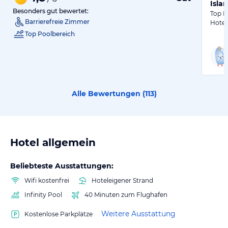
Isla
Besonders gut bewertet:
Top L
Barrierefreie Zimmer
Hotel
Top Poolbereich
Alle Bewertungen (
113
)
Hotel allgemein
Beliebteste Ausstattungen:
Wifi kostenfrei
Hoteleigener Strand
Infinity Pool
40 Minuten zum Flughafen
Weitere Ausstattung
Kostenlose Parkplätze