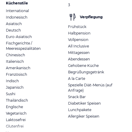
Küchenstile
3
International
Verpflegung
Indonesisch
Asiatisch
Frühstück
Deutsch
Halbpension
Euro-Asiatisch
Vollpension
Fischgerichte /
All Inclusive
Meeresspezialitäten
Mittagessen
Chinesisch
Abendessen
Italienisch
Gehobene Küche
Amerikanisch
Begrüßungsgetränk
Französisch
A la Carte
Indisch
Spezielle Diät-Menüs (auf
Japanisch
Anfrage)
Sushi
Snack Bar
Thailändisch
Diabetiker Speisen
Englische
Lunchpakete
Vegetarisch
Allergiker Speisen
Laktosefrei
Glutenfrei