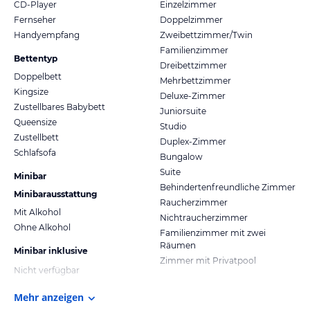
CD-Player
Einzelzimmer
Fernseher
Doppelzimmer
Handyempfang
Zweibettzimmer/Twin
Familienzimmer
Bettentyp
Dreibettzimmer
Doppelbett
Mehrbettzimmer
Kingsize
Deluxe-Zimmer
Zustellbares Babybett
Juniorsuite
Queensize
Studio
Zustellbett
Duplex-Zimmer
Schlafsofa
Bungalow
Suite
Minibar
Behindertenfreundliche Zimmer
Minibarausstattung
Raucherzimmer
Mit Alkohol
Nichtraucherzimmer
Ohne Alkohol
Familienzimmer mit zwei
Räumen
Minibar inklusive
Zimmer mit Privatpool
Nicht verfügbar
Mehr anzeigen