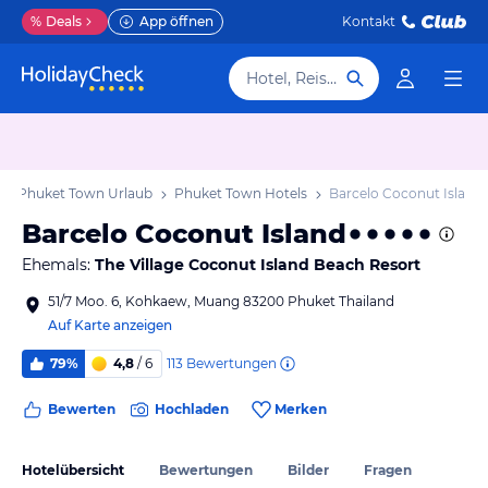
%
Deals
App öffnen
Kontakt
Hotel, Reiseziel
Phuket Town Urlaub
Phuket Town Hotels
Barcelo Coconut Island
Barcelo Coconut Island
Ehemals:
The Village Coconut Island Beach Resort
51/7 Moo. 6, Kohkaew, Muang 83200 Phuket Thailand
Auf Karte anzeigen
113
Bewertungen
79%
4,8
/ 6
Bewerten
Hochladen
Merken
Hotelübersicht
Bewertungen
Bilder
Fragen