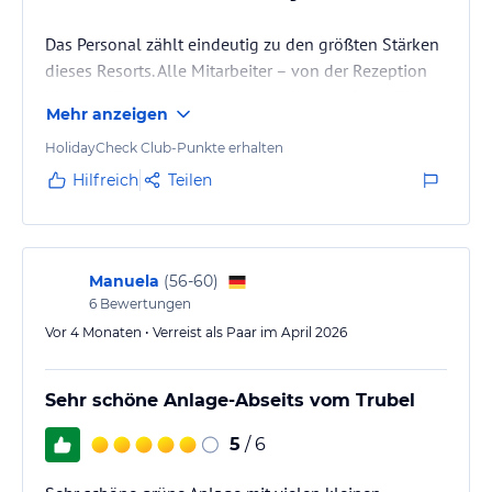
Hoteliers-/Veranstalter-/Kataloginformationen. Alle Angaben
ohne Gewähr und ohne Prüfung durch HolidayCheck. Bitte
Das Personal zählt eindeutig zu den größten Stärken
lies vor der Buchung die verbindlichen
Angebotsdetails
des
dieses Resorts. Alle Mitarbeiter – von der Rezeption
jeweiligen Veranstalters.
bis zum Kinderland – sind ausnahmslos freundlich
Mehr anzeigen
und hilfsbereit. Organisation funktioniert
reibungslos: Ausflugsbuchungen, Taxiorganisation
HolidayCheck Club-Punkte erhalten
und Barbehebung an der Rezeption (5 % Gebühr bei
Hilfreich
Teilen
Visa, angesichts der allgemeinen Inselpreise fair)
laufen pragmatisch und schnell. Wäscheservice
ebenfalls zügig und zu einem fairen Preis.
Manuela
(
56-60
)
6
Bewertungen
⭐ Unterhaltung & Kinderbetreuung — Sehr…
Vor 4 Monaten • Verreist als Paar im April 2026
Sehr schöne Anlage-Abseits vom Trubel
5
/ 6