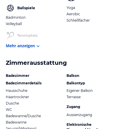
Yoga
Ballspiele
Aerobic
Badminton
Schließfächer
Volleyball
Tennisplatz
Mehr anzeigen
Zimmerausstattung
Badezimmer
Balkon
Badezimmerdetails
Balkontyp
Hausschuhe
Eigener Balkon
Haartrockner
Terrasse
Dusche
Zugang
WC
Aussenzugang
Badewanne/Dusche
Badewanne
Elektronische
Jacuzzi/Whirlpool