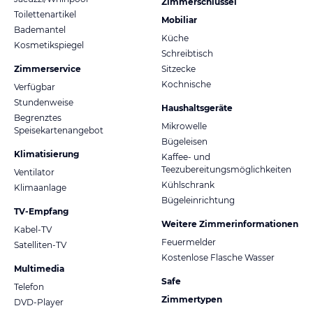
Zimmerschlüssel
Toilettenartikel
Mobiliar
Bademantel
Küche
Kosmetikspiegel
Schreibtisch
Zimmerservice
Sitzecke
Kochnische
Verfügbar
Stundenweise
Haushaltsgeräte
Begrenztes
Mikrowelle
Speisekartenangebot
Bügeleisen
Klimatisierung
Kaffee- und
Teezubereitungsmöglichkeiten
Ventilator
Kühlschrank
Klimaanlage
Bügeleinrichtung
TV-Empfang
Weitere Zimmerinformationen
Kabel-TV
Feuermelder
Satelliten-TV
Kostenlose Flasche Wasser
Multimedia
Safe
Telefon
Zimmertypen
DVD-Player