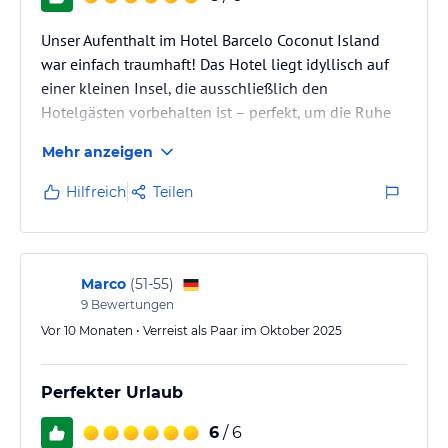
Unser Aufenthalt im Hotel Barcelo Coconut Island
war einfach traumhaft! Das Hotel liegt idyllisch auf
einer kleinen Insel, die ausschließlich den
Hotelgästen vorbehalten ist – perfekt, um die Ruhe
und Privatsphäre so richtig auszukosten.
Mehr anzeigen
Wir hatten eine wunderschöne Suite mit eigenem
Hilfreich
Teilen
Whirlpool, die keine Wünsche offenließ. Das Essen
war abwechslungsreich und lecker – man fand immer
etwas Passendes und ging garantiert nie hungrig
vom Tisch. Besonders hervorheben möchte ich das
Marco
(
51-55
)
Personal: Die Herzlichkeit und…
9
Bewertungen
Vor 10 Monaten • Verreist als Paar im Oktober 2025
Perfekter Urlaub
6
/ 6