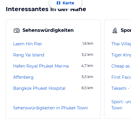
Karte
Interessantes in der Nähe
Sehenswürdigkeiten
Spor
Laem Hin Pier
1,6
km
Thai Vill
Rang Yai Island
3,2
km
Tiger Ki
Hafen Royal Phuket Marina
4,7
km
Affenberg
5,5
km
First Fac
Bangkok Phuket Hospital
6,5
km
Takashi -
Sport- un
Sehenswürdigkeiten in Phuket Town
Town