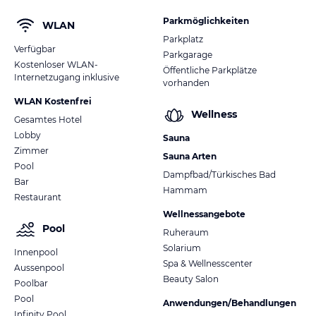
Parkmöglichkeiten
WLAN
Parkplatz
Verfügbar
Parkgarage
Kostenloser WLAN-
Öffentliche Parkplätze
Internetzugang inklusive
vorhanden
WLAN Kostenfrei
Wellness
Gesamtes Hotel
Lobby
Sauna
Zimmer
Sauna Arten
Pool
Dampfbad/Türkisches Bad
Bar
Hammam
Restaurant
Wellnessangebote
Pool
Ruheraum
Solarium
Innenpool
Spa & Wellnesscenter
Aussenpool
Beauty Salon
Poolbar
Pool
Anwendungen/Behandlungen
Infinity Pool