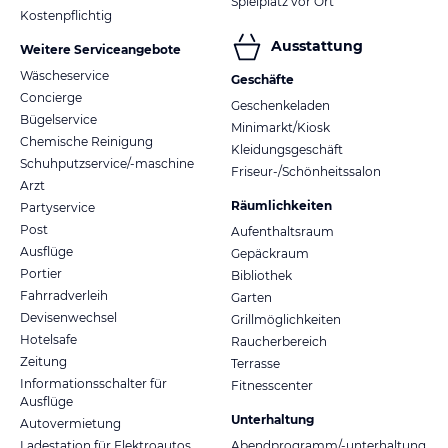
Spielplatz vor Ort
Kostenpflichtig
Ausstattung
Weitere Serviceangebote
Wäscheservice
Geschäfte
Concierge
Geschenkeladen
Bügelservice
Minimarkt/Kiosk
Chemische Reinigung
Kleidungsgeschäft
Schuhputzservice/-maschine
Friseur-/Schönheitssalon
Arzt
Räumlichkeiten
Partyservice
Post
Aufenthaltsraum
Ausflüge
Gepäckraum
Portier
Bibliothek
Fahrradverleih
Garten
Devisenwechsel
Grillmöglichkeiten
Hotelsafe
Raucherbereich
Zeitung
Terrasse
Informationsschalter für
Fitnesscenter
Ausflüge
Unterhaltung
Autovermietung
Ladestation für Elektroautos
Abendprogramm/-unterhaltung