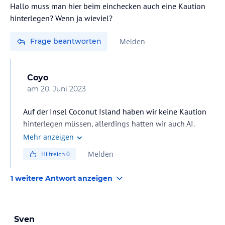
Hallo muss man hier beim einchecken auch eine Kaution
hinterlegen? Wenn ja wieviel?
Frage beantworten
Melden
Coyo
am
20. Juni 2023
Auf der Insel Coconut Island haben wir keine Kaution
hinterlegen müssen, allerdings hatten wir auch AI.
Aktuell sind wir auf Naka Island, hier haben wir trotz
Mehr anzeigen
Vollpension eine Kaution von 1000 THB pro Tag
Melden
Hilfreich
0
hinterlegen müssen. 1€ sind ca 34 THB. Wie wir
erfahren haben, ist das tatsächlich eine Sicherheit, da es
1 weitere Antwort anzeigen
Gäste gibt, die die aktuellen Preise hier unterschätzt
haben und nicht an ihr Geld rankamen. Also Bargeld
mitnehmen. Es wird auch € akzeptiert
Sven