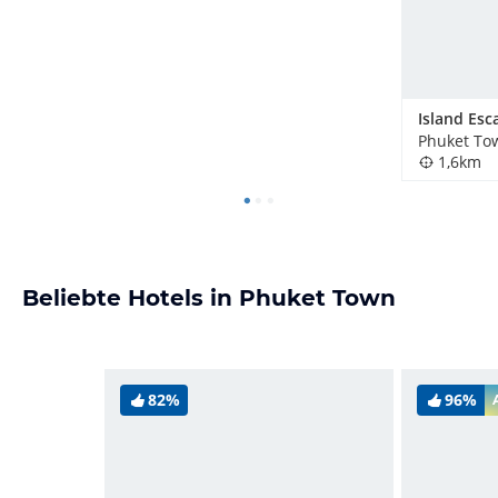
Phuket To
1,6km
Beliebte Hotels in Phuket Town
82%
96%