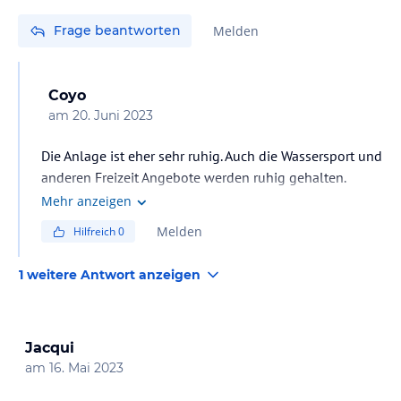
Frage beantworten
Melden
Coyo
am
20. Juni 2023
Die Anlage ist eher sehr ruhig. Auch die Wassersport und
anderen Freizeit Angebote werden ruhig gehalten.
Billiard, Tischtennis, Kajak und Stand Up. Es gibt auch
Mehr anzeigen
zwei Tennisplätze, der eine war aber schon etwas
Melden
Hilfreich
0
eingewachsen und liegt direkt am Friedhof . Der andere
war ok
1 weitere Antwort anzeigen
Jacqui
am
16. Mai 2023