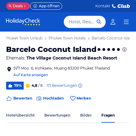
%
Deals
App öffnen
Kontakt
Hotel, Reiseziel
Phuket Town Urlaub
Phuket Town Hotels
Barcelo Coconut Island
Barcelo Coconut Island
Ehemals:
The Village Coconut Island Beach Resort
51/7 Moo. 6, Kohkaew, Muang 83200 Phuket Thailand
Auf Karte anzeigen
113
Bewertungen
79%
4,8
/ 6
Bewerten
Hochladen
Merken
Hotelübersicht
Bewertungen
Bilder
Fragen