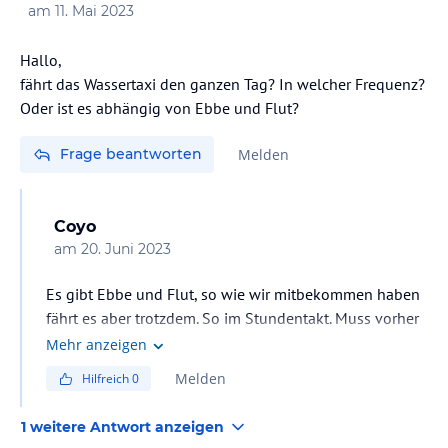
am
11. Mai 2023
Hallo,
fährt das Wassertaxi den ganzen Tag? In welcher Frequenz?
Oder ist es abhängig von Ebbe und Flut?
Frage beantworten
Melden
Coyo
am
20. Juni 2023
Es gibt Ebbe und Flut, so wie wir mitbekommen haben
fährt es aber trotzdem. So im Stundentakt. Muss vorher
an der Rezeption gebucht werden, da bezahlt man und
Mehr anzeigen
bekommt ein Ticket. Damit keiner verloren geht. Was es
Melden
Hilfreich
0
kostet wissen wir leider nicht. Wir hatten AI, da war der
Transfer auf und von der Insel dabei
1 weitere Antwort anzeigen