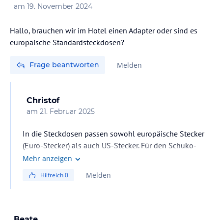
am
19. November 2024
Hallo, brauchen wir im Hotel einen Adapter oder sind es
europäische Standardsteckdosen?
Frage beantworten
Melden
Christof
am
21. Februar 2025
In die Steckdosen passen sowohl europäische Stecker
(Euro-Stecker) als auch US-Stecker. Für den Schuko-
Stecker würde ich einen Adapter mitnehmen.
Mehr anzeigen
Melden
Hilfreich
0
Beate