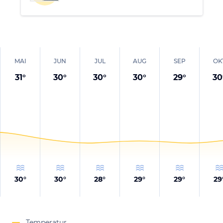
MAI
JUN
JUL
AUG
SEP
OK
31
°
30
°
30
°
30
°
29
°
30
30
°
30
°
28
°
29
°
29
°
29
Temperatur