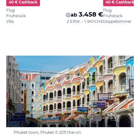
40 € Cashback
40 € Cashback
Flug
Flug
3.458 €
ab
Frühstück
Frühstück
Villa
2 ERW. • 1 WOCHE
Doppelzimmer
Phuket town, Phuket © 2011 thai-on