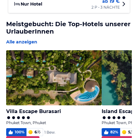
19 €
ab
Nur Hotel
2 P • 3 NÄCHTE
Meistgebucht: Die Top-Hotels unserer
UrlauberInnen
Alle anzeigen
Villa Escape Burasari
Island Escape
Phuket Town, Phuket
Phuket Town, Phuk
100
%
6
/
6
82
%
5,1
/
6
1 Bew.