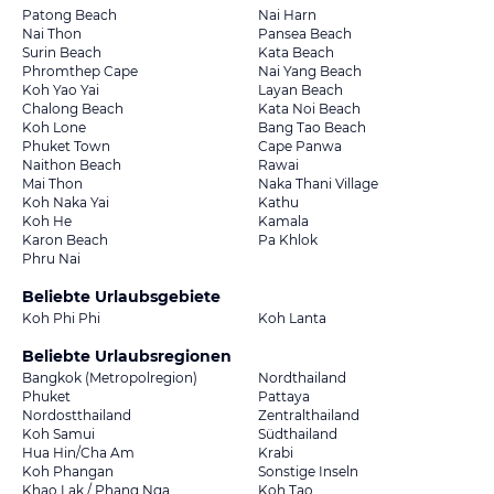
Patong Beach
Nai Harn
Nai Thon
Pansea Beach
Surin Beach
Kata Beach
Phromthep Cape
Nai Yang Beach
Koh Yao Yai
Layan Beach
Chalong Beach
Kata Noi Beach
Koh Lone
Bang Tao Beach
Phuket Town
Cape Panwa
Naithon Beach
Rawai
Mai Thon
Naka Thani Village
Koh Naka Yai
Kathu
Koh He
Kamala
Karon Beach
Pa Khlok
Phru Nai
Beliebte Urlaubsgebiete
Koh Phi Phi
Koh Lanta
Beliebte Urlaubsregionen
Bangkok (Metropolregion)
Nordthailand
Phuket
Pattaya
Nordostthailand
Zentralthailand
Koh Samui
Südthailand
Hua Hin/Cha Am
Krabi
Koh Phangan
Sonstige Inseln
Khao Lak / Phang Nga
Koh Tao