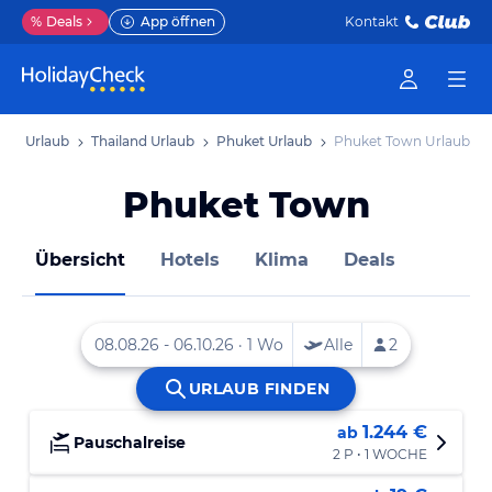
%
Deals
App öffnen
Kontakt
ien Urlaub
Thailand Urlaub
Phuket Urlaub
Phuket Town Urlaub
Phuket Town
Übersicht
Hotels
Klima
Deals
1.244 €
ab
Pauschalreise
2 P • 1 WOCHE