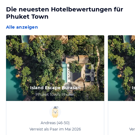
Die neuesten Hotelbewertungen für
Phuket Town
Alle anzeigen
Island Escape Burasari
I
Phuket Town, Phuket
Andreas
(46-50)
Verreist als Paar im Mai 2026
Ver