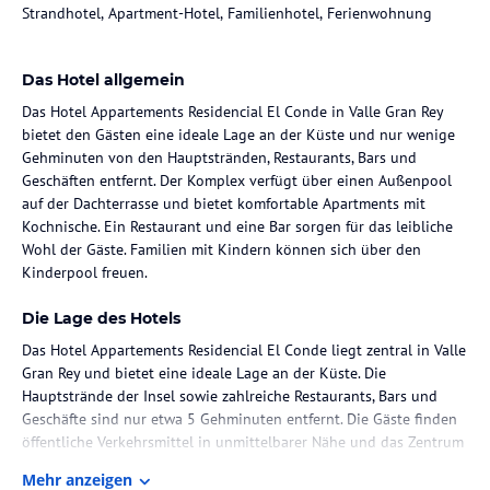
Strandhotel, Apartment-Hotel, Familienhotel, Ferienwohnung
Das Hotel allgemein
Das Hotel Appartements Residencial El Conde in Valle Gran Rey
bietet den Gästen eine ideale Lage an der Küste und nur wenige
Gehminuten von den Hauptstränden, Restaurants, Bars und
Geschäften entfernt. Der Komplex verfügt über einen Außenpool
auf der Dachterrasse und bietet komfortable Apartments mit
Kochnische. Ein Restaurant und eine Bar sorgen für das leibliche
Wohl der Gäste. Familien mit Kindern können sich über den
Kinderpool freuen.
Die Lage des Hotels
Das Hotel Appartements Residencial El Conde liegt zentral in Valle
Gran Rey und bietet eine ideale Lage an der Küste. Die
Hauptstrände der Insel sowie zahlreiche Restaurants, Bars und
Geschäfte sind nur etwa 5 Gehminuten entfernt. Die Gäste finden
öffentliche Verkehrsmittel in unmittelbarer Nähe und das Zentrum
von Valle Gran Rey ist etwa 500 m entfernt. Eine
Mehr anzeigen
Küstenpromenade entlang der Hauptstrände lädt zu entspannten