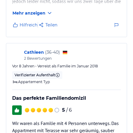
jedoch leider nicht, sodass wir uns zwei Tage über die
Renovierungsarbeiten im Nachbarzimmer ärgern
Mehr anzeigen
mussten. Die Appartements sind sehr unterschiedlich.
Es gibt kleine und größere, manche sind hell und
Hilfreich
Teilen
man kann das Meer sehen, andere liegen nach hinten
raus und man schaut gegen den Berg. Also kann man
Glück oder Pech haben. W-lan konnten wir in unseren
Zimmern nicht…
Cathleen
(
36-40
)
2
Bewertungen
Vor 8 Jahren • Verreist als Familie im Januar 2018
Verifizierter Aufenthalt
Appartement Typ
Das perfekte Familiendomizil
5
/ 6
Wir waren als Familie mit 4 Personen unterwegs. Das
Appartment mit Terasse war sehr geräumig, sauber