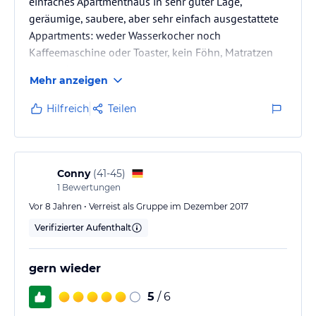
einfaches Apartmenthaus in sehr guter Lage,
geräumige, saubere, aber sehr einfach ausgestattete
Appartments: weder Wasserkocher noch
Kaffeemaschine oder Toaster, kein Föhn, Matratzen
neu und bequem
Mehr anzeigen
Hilfreich
Teilen
Conny
(
41-45
)
1
Bewertungen
Vor 8 Jahren • Verreist als Gruppe im Dezember 2017
Verifizierter Aufenthalt
gern wieder
5
/ 6