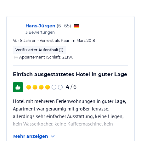
Wassersportbegeisterte können die PADI-Tauchschule nutzen und
Tennisfreunde können sich auf dem Hartplatz verausgaben.
Familien mit Kindern können sich über den Kinderpool freuen.
Hans-Jürgen
(
61-65
)
Hinweis:
Verfasst von HolidayCheck mit Hilfe von KI. Alle
3
Bewertungen
Angaben ohne Gewähr. Bitte lies vor der Buchung die
Vor 8 Jahren • Verreist als Paar im März 2018
verbindlichen
Angebotsdetails
des jeweiligen Veranstalters.
Verifizierter Aufenthalt
Appartement 1Schlafz. 2Erw.
Einfach ausgestattetes Hotel in guter Lage
4
/ 6
Hotel mit mehreren Ferienwohnungen in guter Lage,
Apartment war geräumig mit großer Terrasse,
allerdings sehr einfacher Ausstattung, keine Liegen,
kein Wasserkocher, keine Kaffeemaschine, kein
Toaster.
Mehr anzeigen
Reinigung erfolgte in 2 Wochen 5 mal und das war