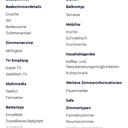
Badezimmerdetails
Balkontyp
Dusche
Terrasse
WC
Mobiliar
Badewanne
Küche
Toilettenartikel
Schreibtisch
Zimmerservice
Kochnische
Verfügbar
Haushaltsgeräte
TV-Empfang
Kaffee- und
Teezubereitungsmöglichkeiten
Kabel-TV
Kühlschrank
Satelliten-TV
Weitere Zimmerinformationen
Multimedia
Feuermelder
Telefon
Fernseher
Safe
Bettentyp
Zimmertypen
Einzelbett
Familienzimmer
Zustellbares Babybett
Raucherzimmer
Schlafsofa
Nichtraucherzimmer