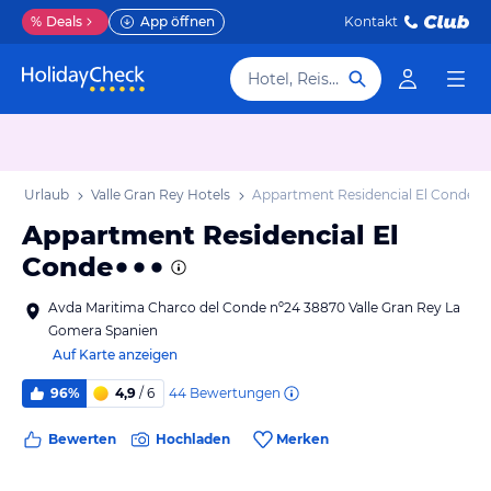
%
Deals
App öffnen
Kontakt
Hotel, Reiseziel
 Rey Urlaub
Valle Gran Rey Hotels
Appartment Residencial El Conde
Appartment Residencial El
Conde
Avda Maritima Charco del Conde nº24 38870 Valle Gran Rey La
Gomera Spanien
Auf Karte anzeigen
44
Bewertungen
96%
4,9
/ 6
Bewerten
Hochladen
Merken