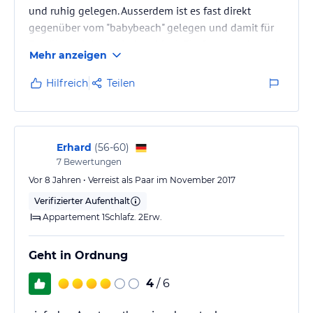
und ruhig gelegen. Ausserdem ist es fast direkt
gegenüber vom "babybeach" gelegen und damit für
Familien mit Kleinkindern ideal. Ein Supermarkt und
Mehr anzeigen
ein Minimarkt sind dierekt um die Ecke.
Das einzige Manko ist die doch recht spärliche
Hilfreich
Teilen
Besetzung der Rezeption (Werktags 9-12 Uhr, dies ist
eine circa Angabe). Aber man hat ja Zeit im Urlaub und
kann seine Fragen auch mal verschieben.
Desweiteren war die WLAN-Verbindung…
Erhard
(
56-60
)
7
Bewertungen
Vor 8 Jahren • Verreist als Paar im November 2017
Verifizierter Aufenthalt
Appartement 1Schlafz. 2Erw.
Geht in Ordnung
4
/ 6