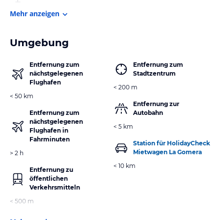
Mehr anzeigen
Umgebung
Entfernung zum
Entfernung zum
nächstgelegenen
Stadtzentrum
Flughafen
< 200 m
< 50 km
Entfernung zur
Entfernung zum
Autobahn
nächstgelegenen
< 5 km
Flughafen in
Fahrminuten
Station für HolidayCheck
Mietwagen La Gomera
> 2 h
< 10 km
Entfernung zu
öffentlichen
Verkehrsmitteln
< 500 m