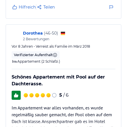
ausreichend.
Hilfreich
Teilen
Es gab eine Dachterrasse mit Pool, die aber nicht sehr
einladend gestaltetet war, das gilt auch für den
eigentlich sehr schönen Innenhof.
Strand, Supermärkte und Restaurants sind in
Dorothea
(
46-50
)
wenigen Minuten zu erreichen.
2
Bewertungen
Während unserem Aufenthalt hatten wir einen…
Vor 8 Jahren • Verreist als Familie im März 2018
Verifizierter Aufenthalt
Appartement (2 Schlafzi.)
Schönes Appartement mit Pool auf der
Dachterasse.
5
/ 6
Im Appartement war alles vorhanden, es wurde
regelmäßig sauber gemacht, der Pool oben auf dem
Dach ist klasse. Ansprechpartner gab es im Hotel