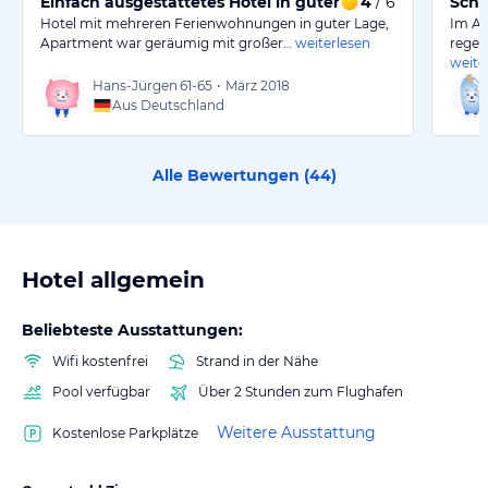
Einfach ausgestattetes Hotel in guter Lage
4
/ 6
Schö
Hotel mit mehreren Ferienwohnungen in guter Lage,
Im Ap
Apartment war geräumig mit großer…
weiterlesen
regel
weite
Hans-Jürgen
61-65
•
März 2018
Aus Deutschland
Alle Bewertungen (
44
)
Hotel allgemein
Beliebteste Ausstattungen:
Wifi kostenfrei
Strand in der Nähe
Pool verfügbar
Über 2 Stunden zum Flughafen
Weitere Ausstattung
Kostenlose Parkplätze