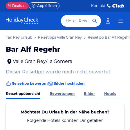
%
Deals
App öffnen
Kontakt
Hotel, Reiseziel
lle Gran Rey Urlaub
Reisetipps Valle Gran Rey
Reisetipp Bar Alf Regehr
Bar Alf Regehr
Valle Gran Rey/La Gomera
Dieser Reisetipp wurde noch nicht bewertet.
Reisetipp bewerten
Bilder hochladen
Reisetippübersicht
Bewertungen
Bilder
Hotels
Möchtest Du Urlaub in der Nähe buchen?
Folgende Hotels könnten Dir gefallen