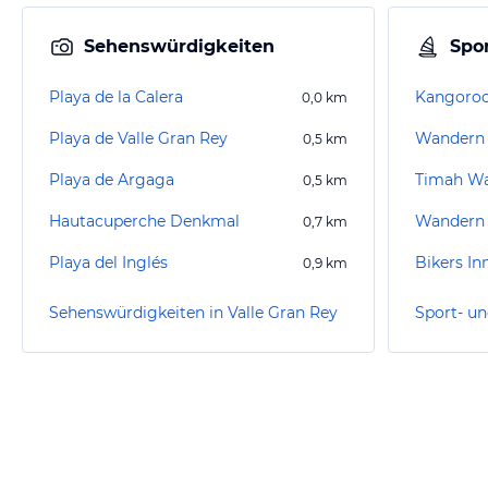
Sehenswürdigkeiten
Spor
Playa de la Calera
Kangoroo
0,0
km
Playa de Valle Gran Rey
Wandern 
0,5
km
Playa de Argaga
Timah W
0,5
km
Hautacuperche Denkmal
Wandern 
0,7
km
Playa del Inglés
Bikers In
0,9
km
Sehenswürdigkeiten in Valle Gran Rey