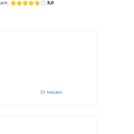
terh.
5,0
Melden