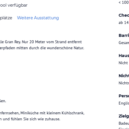
< 100
ool verfügbar
Chec
plätze
Weitere Ausstattung
ab 14
Barri
lle Gran Rey. Nur 20 Meter vom Strand entfernt
Gesam
rpfaden mitten durch die wunderschöne Natur.
Haus
Nicht
Nich
Nicht
Pers
ßen.
Engli
nfernsehen, Miniküche mit kleinem Kühlschrank,
Ziel
n und fühlen Sie sich wie zuhause.
Badeu