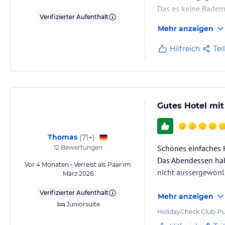
Das es keine Bademö
Verifizierter Aufenthalt
gute Küche haben v
Mehr anzeigen
Hilfreich
Tei
Gutes Hotel mit
Thomas
(
71+
)
Schönes einfaches H
12
Bewertungen
Das Abendessen habe
Vor 4 Monaten • Verreist als Paar im
nicht aussergewönli
März 2026
Verifizierter Aufenthalt
Mehr anzeigen
Juniorsuite
HolidayCheck Club-Pu