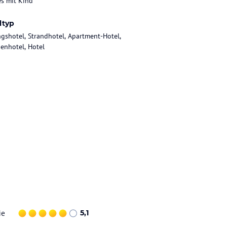
es mit Kind
ltyp
gshotel, Strandhotel, Apartment-Hotel,
ienhotel, Hotel
ie
5,1