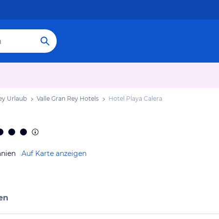
ey Urlaub
Valle Gran Rey Hotels
Hotel Playa Calera
anien
Auf Karte anzeigen
en