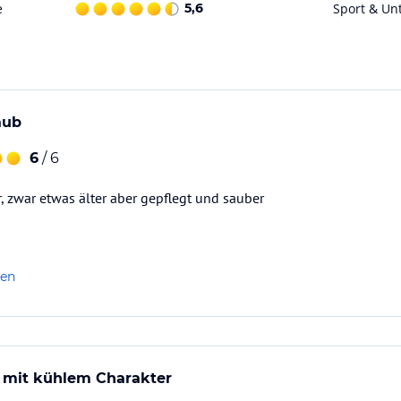
e
5,6
Sport & Un
aub
6
/ 6
 zwar etwas älter aber gepflegt und sauber
len
 mit kühlem Charakter