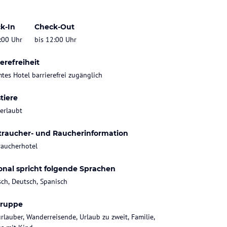
k-In
Check-Out
:00 Uhr
bis 12:00 Uhr
erefreiheit
tes Hotel barrierefrei zugänglich
tiere
 erlaubt
traucher- und Raucherinformation
raucherhotel
onal spricht folgende Sprachen
sch, Deutsch, Spanisch
gruppe
rlauber, Wanderreisende, Urlaub zu zweit, Familie,