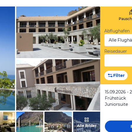
Pauscha
Abflughafen
Alle Flugh
Reisedauer
von Monika, Juni 2017
Filter
15.09.2026 - 
Frühstück
Juniorsuite
von Constanze, November 2012
Alle Bilder
(
439
)