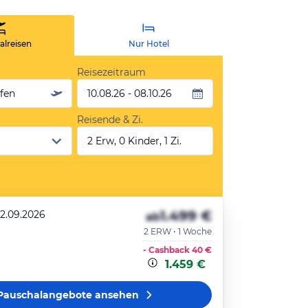
lreisen
Nur Hotel
Reisezeitraum
äfen
10.08.26 - 08.10.26
Reisende & Zi.
2 Erw, 0 Kinder, 1 Zi.
1.499 €
22.09.2026
ab
2 ERW • 1 Woche
- Cashback
40 €
1.459 €
Pauschalangebote
ansehen