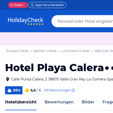
%
Deals
App herunterladen
Europa Urlaub
Spanien Urlaub
La Gomera Urlaub
Valle Gran R
Hotel Playa Calera
Calle Punta Calera, 2 38870 Valle Gran Rey La Gomera Sp
95%
5,5
/ 6
616
Bewertungen
Hotelübersicht
Bewertungen
Bilder
Frag