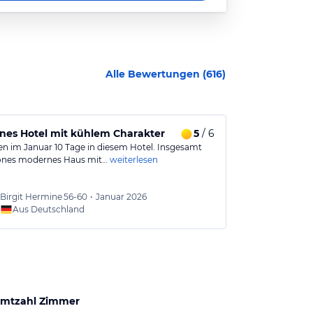
Alle Bewertungen (
616
)
nes Hotel mit kühlem Charakter
5
/ 6
Sehr schön 
en im Januar 10 Tage in diesem Hotel. Insgesamt
Eine ordentlic
önes modernes Haus mit…
weiterlesen
Anlage. Es fehl
Birgit Hermine
56-60
•
Januar 2026
Uwe
51
Aus Deutschland
Aus
mtzahl Zimmer