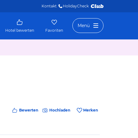
Kontakt
HolidayCheck 
Menü
Hotel bewerten
Favoriten
Bewerten
Hochladen
Merken