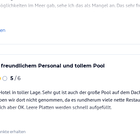
glichkeiten im Meer gab, sehe ich das als Mangel an. Das sehr f
iel wett gemacht, sodass wir dennoch eine Empfehlung…
len
 freundlichem Personal und tollem Pool
5
/ 6
otel in toller Lage. Sehr gut ist auch der große Pool auf dem Dac
n wir dort nicht genommen, da es rundherum viele nette Restaura
ch aber OK. Leere Platten werden schnell aufgefüllt.
nkte erhalten