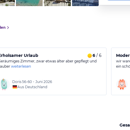
den
Erholsamer Urlaub
6
/ 6
Moder
Geräumiges Zimmer, zwar etwas älter aber gepflegt und
wir war
sauber
weiterlesen
ein sch
Doris
56-60
•
Juni 2026
Aus Deutschland
Gesa