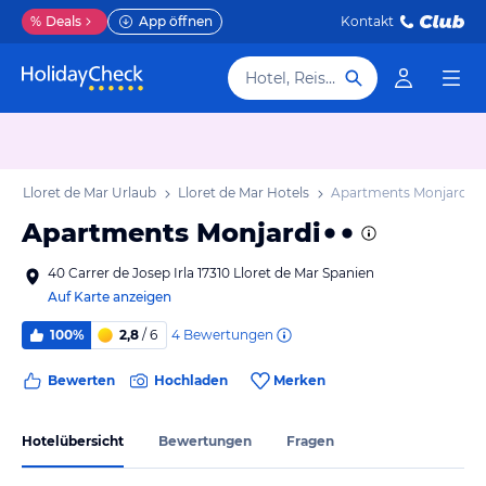
%
Deals
App öffnen
Kontakt
Hotel, Reiseziel
b
Lloret de Mar Urlaub
Lloret de Mar Hotels
Apartments Monjardi
Apartments Monjardi
40 Carrer de Josep Irla 17310 Lloret de Mar Spanien
Auf Karte anzeigen
4
Bewertungen
100%
2,8
/ 6
Bewerten
Hochladen
Merken
Hotelübersicht
Bewertungen
Fragen