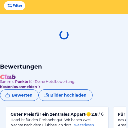
Filter
Bewertungen
Sammle
Punkte
für Deine Hotelbewertung.
Kostenlos anmelden
Bewerten
Bilder hochladen
Guter Preis für ein zentrales Appartement - Nicht ganz 
2,8
/ 6
Für 
Hotel ist für den Preis sehr gut. Wir haben zwei
das A
Nächte nach dem Clubbesuch dort…
weiterlesen
Amate