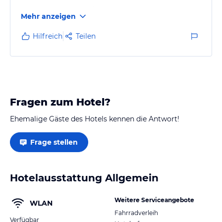
und hatten keine große Ansprüche an unser Hotel
Mehr anzeigen
aber das Hotel war wirklich eine komplette
Katastrophe!!!
Hilfreich
Teilen
Man sollte besser ein paar Euros mehr in die Hand
nehmen als in diese ABSTEIGE zu übernachten!!!
Fragen zum Hotel?
Ehemalige Gäste des Hotels kennen die Antwort!
Frage stellen
Hotelausstattung Allgemein
Weitere Serviceangebote
WLAN
Fahrradverleih
Verfügbar