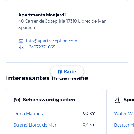
Apartments Monjardi
40 Carrer de Josep Irla 17310 Lloret de Mar
Spanien
info@apartreception.com
+34972371665
Karte
Interessantes in der Nähe
Sehenswürdigkeiten
Spor
Dona Marinera
0,3
km
Water Wo
Strand Lloret de Mar
0,4
km
Besttenni