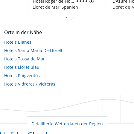
Hotel Roger de Flor Seleqtta
L’Azure Ho
Lloret de Mar, Spanien
Lloret de 
Orte in der Nähe
Hotels
Blanes
Hotels
Santa Maria De Llorell
Hotels
Tossa de Mar
Hotels
Lloret Blau
Hotels
Puigventós
Hotels
Vidreres / Vidreras
Detaillierte Wetterdaten der Region