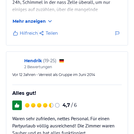
24h, Schimmel in der nass Zelle überall, um nur
einiges auf zuzählen, über die mangelnde
Information hinsichtlich Zusatz Kosten Z.B Spät
Mehr anzeigen
check in, Kaution die hinterlegt werden muss, kein
Balkon etc.
Hilfreich
Teilen
Betten wie in den 80ern im der Jugendherberge stahl
Gerippe Matratze drauf fertig,
das ist gut für junge Leute die die ganze Nacht Feiern
und nicht viel wert auf bestimmte dinge wert legen.
Hendrik
(
19-25
)
nein würde da nicht mehr hingehen
2
Bewertungen
Vor 12 Jahren • Verreist als Gruppe im Juni 2014
Alles gut!
4,7
/ 6
Waren sehr zufrieden, nettes Personal. Für einen
Partyurlaub völlig ausreichend! Die Zimmer waren
Sauber und es hat alles funktioniert