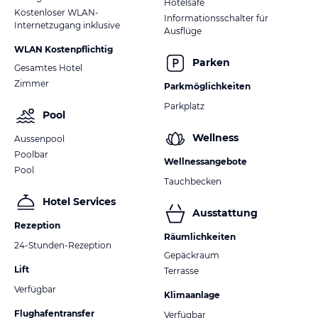
Hotelsafe
Kostenloser WLAN-
Informationsschalter für
Internetzugang inklusive
Ausflüge
WLAN Kostenpflichtig
Parken
Gesamtes Hotel
Zimmer
Parkmöglichkeiten
Parkplatz
Pool
Wellness
Aussenpool
Poolbar
Wellnessangebote
Pool
Tauchbecken
Hotel Services
Ausstattung
Rezeption
Räumlichkeiten
24-Stunden-Rezeption
Gepäckraum
Lift
Terrasse
Verfügbar
Klimaanlage
Flughafentransfer
Verfügbar