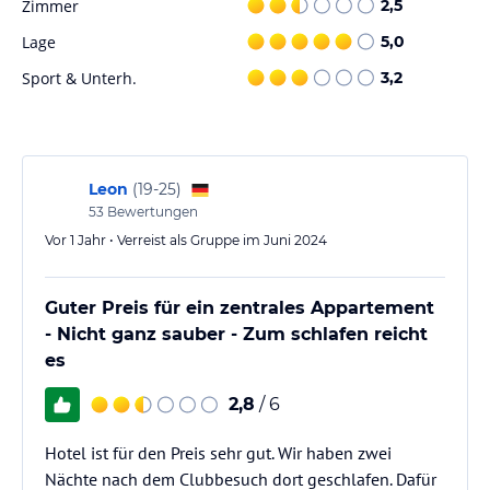
Zimmer
2,5
denen Sie weitere kulinarische Optionen genießen können.
Lage
5,0
Sport und Unterhaltung
Sport & Unterh.
3,2
Das Hotel Apartments Ar Monjardi verfügt über einen Außenpool,
in dem Sie sich erfrischen können. Auf der Sonnenterrasse mit
Liegestühlen und Schirmen können Sie die Sonne genießen. Eine
Pool-/Snackbar bietet erfrischende Getränke. Für weitere
Aktivitäten stehen Ihnen verschiedene Möglichkeiten zur
Leon
(
19-25
)
Verfügung, darunter Radfahren/Mountainbiking, Golfen und ein
53
Bewertungen
Fitnessstudio.
Vor 1 Jahr • Verreist als Gruppe im Juni 2024
Hinweis:
Verfasst von HolidayCheck mit Hilfe von KI. Alle
Angaben ohne Gewähr. Bitte lies vor der Buchung die
Guter Preis für ein zentrales Appartement
verbindlichen
Angebotsdetails
des jeweiligen Veranstalters.
- Nicht ganz sauber - Zum schlafen reicht
es
2,8
/ 6
Hotel ist für den Preis sehr gut. Wir haben zwei
Nächte nach dem Clubbesuch dort geschlafen. Dafür