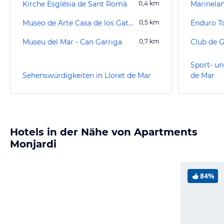
Kirche Església de Sant Romà
0,4
km
Marinela
Museo de Arte Casa de los Gatos / Katzenmuseum
0,5
km
Enduro T
Museu del Mar - Can Garriga
0,7
km
Club de G
Sport- un
Sehenswürdigkeiten in Lloret de Mar
de Mar
Hotels in der Nähe von Apartments
Monjardi
84%