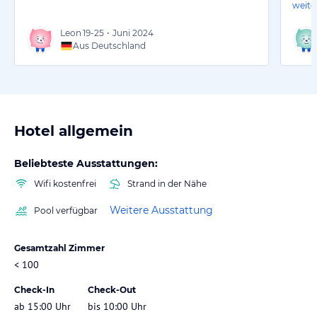
weite
Leon
19-25
•
Juni 2024
Aus Deutschland
Hotel allgemein
Beliebteste Ausstattungen:
Wifi kostenfrei
Strand in der Nähe
Weitere Ausstattung
Pool verfügbar
Gesamtzahl Zimmer
< 100
Check-In
Check-Out
ab 15:00 Uhr
bis 10:00 Uhr