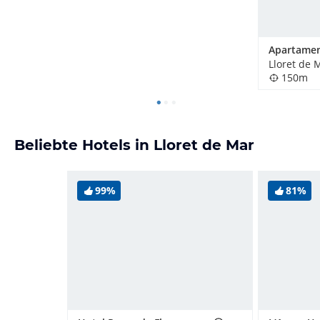
Apartamen
Lloret de 
150m
Beliebte Hotels in Lloret de Mar
99%
81%