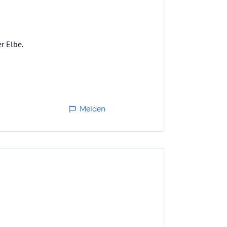
r Elbe.
 gut essen.
Melden