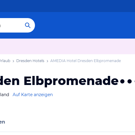
Urlaub
Dresden Hotels
AMEDIA Hotel Dresden Elbpromenade
den Elbpromenade
land
Auf Karte anzeigen
en