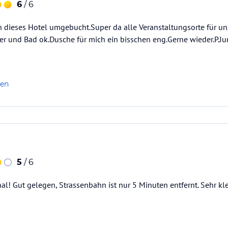
6
/ 6
 dieses Hotel umgebucht.Super da alle Veranstaltungsorte für uns
r und Bad ok.Dusche für mich ein bisschen eng.Gerne wieder.P.J
len
5
/ 6
al! Gut gelegen, Strassenbahn ist nur 5 Minuten entfernt. Sehr kl