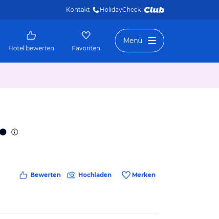
Kontakt
HolidayCheck 
Menü
Hotel bewerten
Favoriten
Bewerten
Hochladen
Merken