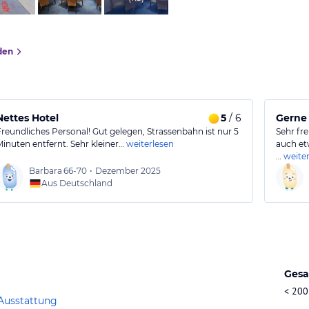
den
Nettes Hotel
5
/ 6
Gerne
Freundliches Personal! Gut gelegen, Strassenbahn ist nur 5
Sehr fre
Minuten entfernt. Sehr kleiner…
weiterlesen
auch etw
…
weite
Barbara
66-70
•
Dezember 2025
Aus Deutschland
Gesa
< 200
Ausstattung