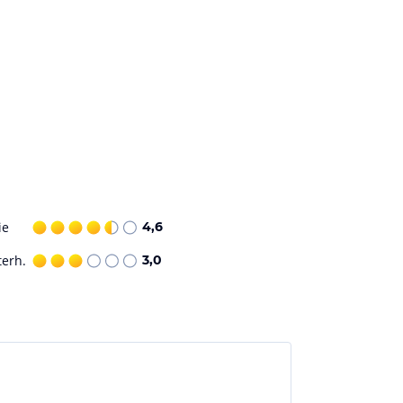
ie
4,6
terh.
3,0