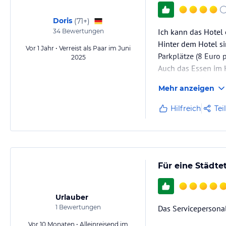
Doris
(
71+
)
Ich kann das Hotel
34
Bewertungen
Hinter dem Hotel si
Vor 1 Jahr • Verreist als Paar im Juni
Parkplätze (8 Euro
2025
Auch das Essen im H
Wer nicht im Hotel
Mehr anzeigen
Hilfreich
Tei
Für eine Städte
Urlauber
1
Bewertungen
Das Servicepersonal
Vor 10 Monaten • Alleinreisend im