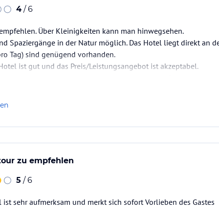
4
/ 6
 empfehlen. Über Kleinigkeiten kann man hinwegsehen.
nd Spaziergänge in der Natur möglich. Das Hotel liegt direkt an de
 pro Tag) sind genügend vorhanden.
otel ist gut und das Preis/Leistungsangebot ist akzeptabel.
 essen möchte kann im benachbarten griechischem Restaurant auch
len
tour zu empfehlen
5
/ 6
 ist sehr aufmerksam und merkt sich sofort Vorlieben des Gastes