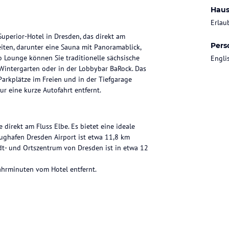
Haus
Erlau
perior-Hotel in Dresden, das direkt am
Pers
eiten, darunter eine Sauna mit Panoramablick,
o Lounge können Sie traditionelle sächsische
Engli
Wintergarten oder in der Lobbybar BaRock. Das
arkplätze im Freien und in der Tiefgarage
r eine kurze Autofahrt entfernt.
irekt am Fluss Elbe. Es bietet eine ideale
ghafen Dresden Airport ist etwa 11,8 km
adt- und Ortszentrum von Dresden ist in etwa 12
ahrminuten vom Hotel entfernt.
ierte Zimmer, die modern und komfortabel
 Dusche/WC, einem Haartrockner, Kabel-TV,