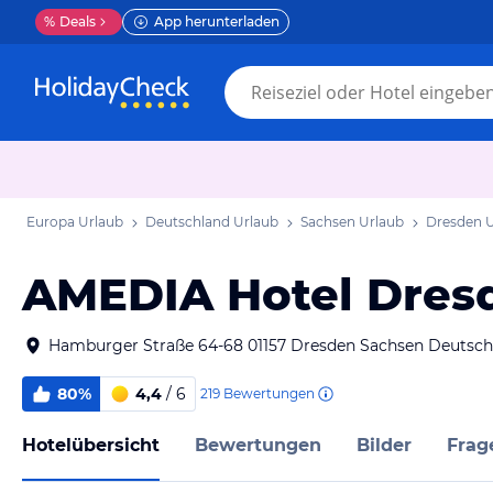
%
Deals
App herunterladen
Europa Urlaub
Deutschland Urlaub
Sachsen Urlaub
Dresden 
AMEDIA Hotel Dres
Hamburger Straße 64-68 01157 Dresden Sachsen Deutsch
80%
4,4
/ 6
219
Bewertungen
Hotelübersicht
Bewertungen
Bilder
Frag