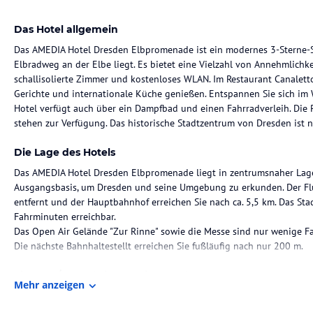
Das Hotel allgemein
Das AMEDIA Hotel Dresden Elbpromenade ist ein modernes 3-Sterne-Su
Elbradweg an der Elbe liegt. Es bietet eine Vielzahl von Annehmlichk
schallisolierte Zimmer und kostenloses WLAN. Im Restaurant Canalett
Gerichte und internationale Küche genießen. Entspannen Sie sich im 
Hotel verfügt auch über ein Dampfbad und einen Fahrradverleih. Die P
stehen zur Verfügung. Das historische Stadtzentrum von Dresden ist nu
Die Lage des Hotels
Das AMEDIA Hotel Dresden Elbpromenade liegt in zentrumsnaher Lage d
Ausgangsbasis, um Dresden und seine Umgebung zu erkunden. Der Flu
entfernt und der Hauptbahnhof erreichen Sie nach ca. 5,5 km. Das St
Fahrminuten erreichbar.
Das Open Air Gelände "Zur Rinne" sowie die Messe sind nur wenige F
Die nächste Bahnhaltestellt erreichen Sie fußläufig nach nur 200 m.
Zimmer / Unterbringung im Hotel
Mehr anzeigen
Das AMEDIA Hotel Dresden Elbpromenade verfügt über 103 schallisol
eingerichtet sind. Jedes Zimmer ist mit einem eigenen Bad oder einer