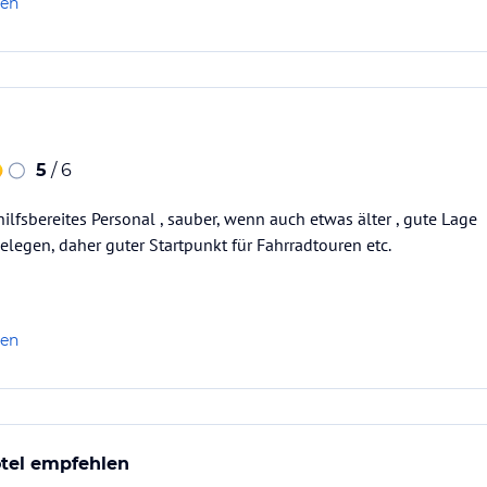
len
5
/ 6
hilfsbereites Personal , sauber, wenn auch etwas älter , gute Lage
gelegen, daher guter Startpunkt für Fahrradtouren etc.
len
otel empfehlen