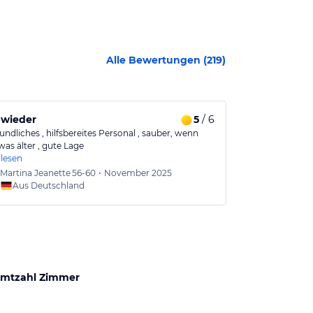
Alle Bewertungen (
219
)
 wieder
5
/ 6
Ich kann da
undliches , hilfsbereites Personal , sauber, wenn
Ich kann das H
as älter , gute Lage
man hinwegse
rlesen
Hinter dem Ho
Martina Jeanette
56-60
•
November 2025
Doris
7
Aus Deutschland
Aus
mtzahl Zimmer